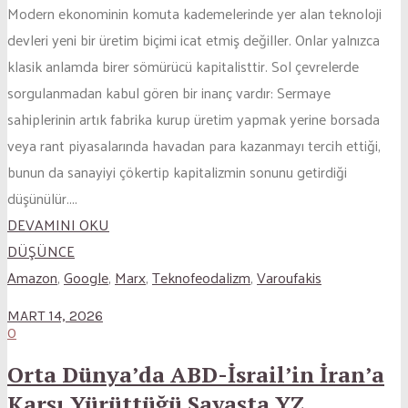
Modern ekonominin komuta kademelerinde yer alan teknoloji
devleri yeni bir üretim biçimi icat etmiş değiller. Onlar yalnızca
klasik anlamda birer sömürücü kapitalisttir. Sol çevrelerde
sorgulanmadan kabul gören bir inanç vardır: Sermaye
sahiplerinin artık fabrika kurup üretim yapmak yerine borsada
veya rant piyasalarında havadan para kazanmayı tercih ettiği,
bunun da sanayiyi çökertip kapitalizmin sonunu getirdiği
düşünülür....
DEVAMINI OKU
DÜŞÜNCE
Amazon
,
Google
,
Marx
,
Teknofeodalizm
,
Varoufakis
MART 14, 2026
0
Orta Dünya’da ABD-İsrail’in İran’a
Karşı Yürüttüğü Savaşta YZ