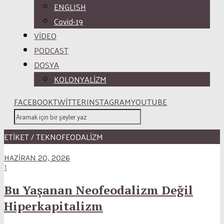
ENGLISH
Covid-19
VİDEO
PODCAST
DOSYA
KOLONYALİZM
FACEBOOK
TWITTER
INSTAGRAM
YOUTUBE
ETİKET / TEKNOFEODALIZM
HAZIRAN 20, 2026
1
Bu Yaşanan Neofeodalizm Değil
Hiperkapitalizm