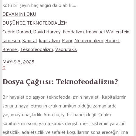
kötü bir şeyin başlangıcı da olabilir....
DEVAMINI OKU
DÜŞÜNCE
,
TEKNOFEODALİZM
Cedric Durand
,
David Harvey
,
Feodalizm
,
Imannuel Wallerstein
,
Jameson
,
Kapital
,
kapitalizm
,
Marx
,
Neofeodalizm
,
Robert
Brenner
,
Teknofeodalizm
,
Vaorufakis
MAYIS 8, 2025
0
Dosya Çağrısı: Teknofeodalizm?
Bir hayalet dolaşıyor: teknofeodalizmin hayaleti. Kapitalizmin
sonunu hayal etmenin artık mümkün olduğu zamanlarda
yaşamaya başladık. Ama bu, iyi bir haber değil. Çünkü
kapitalizmin sonu ya da kabuk değiştirmesi, sistemin yarattığı
eşitsizlik, adaletsizlik ve sefalet koşullarının sona ereceğini ima