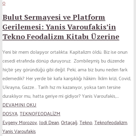
0
Bulut Sermayesi ve Platform
Gerilemesi: Yanis Varoufakis’in
Tekno Feodalizm Kitabı Üzerine
Yeni bir mem dolaşıyor ortalıkta: Kapitalizm öldü. Biz ise onun
cesedi etrafında dönüp duruyoruz. Zombileşmiş bu düzende
hiçbir şey göründüğü gibi değil. Peki, ama biz bunu neden fark
edemedik? Her yerde bir kafa karışıklığı hâkim: İklim krizi, Covid,
Ukrayna, Gazze… Tarih hız mı kazanıyor, yoksa tam tersine
duraklıyor mu, hatta geriye mi gidiyor? Yanis Varoufakis,...
DEVAMINI OKU
DOSYA
,
TEKNOFEODALİZM
Evgeny Morozov
,
Jodi Dean
,
Ortaçağ
,
Tekno
,
Teknofeodalizm
,
Yanis Varoufakis