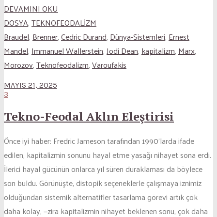
DEVAMINI OKU
DOSYA
,
TEKNOFEODALİZM
Braudel
,
Brenner
,
Cedric Durand
,
Dünya-Sistemleri
,
Ernest
Mandel
,
Immanuel Wallerstein
,
Jodi Dean
,
kapitalizm
,
Marx
,
Morozov
,
Teknofeodalizm
,
Varoufakis
MAYIS 21, 2025
3
Tekno-Feodal Aklın Eleştirisi
Önce iyi haber: Fredric Jameson tarafından 1990’larda ifade
edilen, kapitalizmin sonunu hayal etme yasağı nihayet sona erdi.
İlerici hayal gücünün onlarca yıl süren duraklaması da böylece
son buldu. Görünüşte, distopik seçeneklerle çalışmaya iznimiz
olduğundan sistemik alternatifler tasarlama görevi artık çok
daha kolay, —zira kapitalizmin nihayet beklenen sonu, çok daha