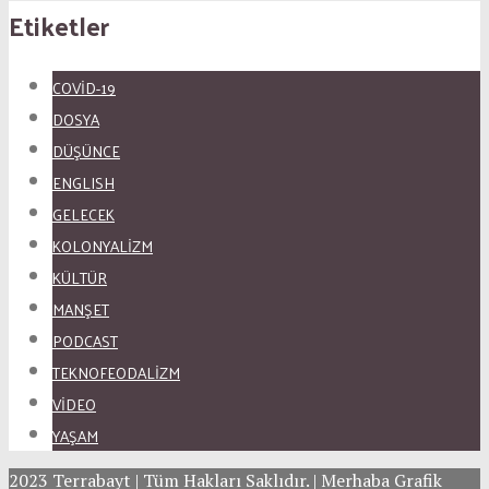
Etiketler
COVID-19
DOSYA
DÜŞÜNCE
ENGLISH
GELECEK
KOLONYALİZM
KÜLTÜR
MANŞET
PODCAST
TEKNOFEODALİZM
VİDEO
YAŞAM
2023 Terrabayt | Tüm Hakları Saklıdır. | Merhaba Grafik