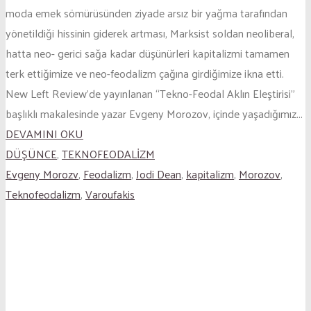
moda emek sömürüsünden ziyade arsız bir yağma tarafından
yönetildiği hissinin giderek artması, Marksist soldan neoliberal,
hatta neo- gerici sağa kadar düşünürleri kapitalizmi tamamen
terk ettiğimize ve neo-feodalizm çağına girdiğimize ikna etti.
New Left Review’de yayınlanan “Tekno-Feodal Aklın Eleştirisi”
başlıklı makalesinde yazar Evgeny Morozov, içinde yaşadığımız...
DEVAMINI OKU
DÜŞÜNCE
,
TEKNOFEODALİZM
Evgeny Morozv
,
Feodalizm
,
Jodi Dean
,
kapitalizm
,
Morozov
,
Teknofeodalizm
,
Varoufakis