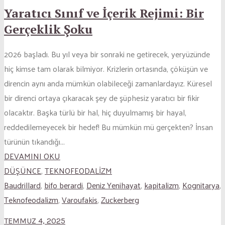
Yaratıcı Sınıf ve İçerik Rejimi: Bir
Gerçeklik Şoku
2026 başladı. Bu yıl veya bir sonraki ne getirecek, yeryüzünde
hiç kimse tam olarak bilmiyor. Krizlerin ortasında, çöküşün ve
direncin aynı anda mümkün olabileceği zamanlardayız. Küresel
bir direnci ortaya çıkaracak şey de şüphesiz yaratıcı bir fikir
olacaktır. Başka türlü bir hal, hiç duyulmamış bir hayal,
reddedilemeyecek bir hedef! Bu mümkün mü gerçekten? İnsan
türünün tıkandığı...
DEVAMINI OKU
DÜŞÜNCE
,
TEKNOFEODALİZM
Baudrillard
,
bifo berardi
,
Deniz Yenihayat
,
kapitalizm
,
Kognitarya
,
Teknofeodalizm
,
Varoufakis
,
Zuckerberg
TEMMUZ 4, 2025