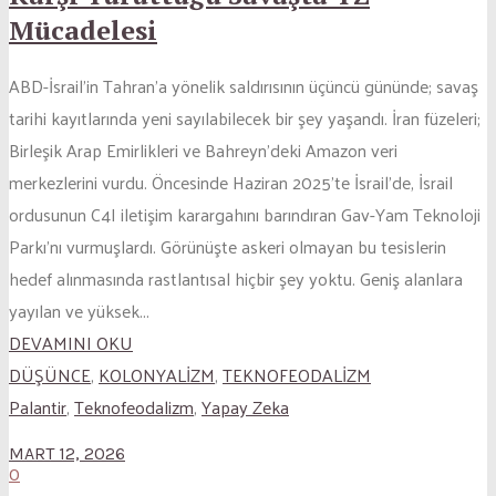
Mücadelesi
ABD-İsrail’in Tahran’a yönelik saldırısının üçüncü gününde; savaş
tarihi kayıtlarında yeni sayılabilecek bir şey yaşandı. İran füzeleri;
Birleşik Arap Emirlikleri ve Bahreyn’deki Amazon veri
merkezlerini vurdu. Öncesinde Haziran 2025’te İsrail’de, İsrail
ordusunun C4I iletişim karargahını barındıran Gav-Yam Teknoloji
Parkı’nı vurmuşlardı. Görünüşte askeri olmayan bu tesislerin
hedef alınmasında rastlantısal hiçbir şey yoktu. Geniş alanlara
yayılan ve yüksek...
DEVAMINI OKU
DÜŞÜNCE
,
KOLONYALİZM
,
TEKNOFEODALİZM
Palantir
,
Teknofeodalizm
,
Yapay Zeka
MART 12, 2026
0