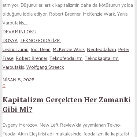
etmiyor. Düşünürler, artık kapitalizmin daha da kötüsünün yolda
olduğunu iddia ediyor. Robert Brenner, McKenzie Wark, Yanis
Varoufakis,...
DEVAMINI OKU
DOSYA
,
TEKNOFEODALİZM
Cedric Duran
,
Jodi Dean
,
McKenzie Wark
,
Neofeodalizm
,
Peter
Frase
,
Robert Brenner
,
Teknofeodalizm
,
Teknokapitalizm
,
Varoufakis
,
Wolfgang Streeck
NISAN 8, 2025
0
Kapitalizm Gerçekten Her Zamanki
Gibi Mi?
Evgeny Morozov, New Left Review‘da yayımlanan Tekno-
Feodal Aklın Eleştirisi adlı makalesinde, feodalizm ile kapitalist