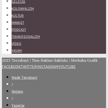
GELECEK
KOLONYALİZM
KÜLTÜR
MANŞET
PODCAST
TEKNOFEODALİZM
VİDEO
YAŞAM
2023 Terrabayt | Tüm Hakları Saklıdır. | Merhaba Grafik
FACEBOOK
TWITTER
INSTAGRAM
YOUTUBE
Nedir Terrabayt
/
İletişim
/
Yazarlar