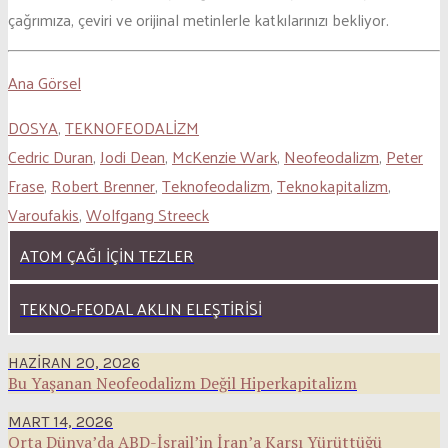
çağrımıza, çeviri ve orijinal metinlerle katkılarınızı bekliyor.
Ana Görsel
DOSYA
,
TEKNOFEODALİZM
Cedric Duran
,
Jodi Dean
,
McKenzie Wark
,
Neofeodalizm
,
Peter
Frase
,
Robert Brenner
,
Teknofeodalizm
,
Teknokapitalizm
,
Varoufakis
,
Wolfgang Streeck
ATOM ÇAĞI İÇIN TEZLER
TEKNO-FEODAL AKLIN ELEŞTIRISI
HAZIRAN 20, 2026
Bu Yaşanan Neofeodalizm Değil Hiperkapitalizm
MART 14, 2026
Orta Dünya’da ABD-İsrail’in İran’a Karşı Yürüttüğü