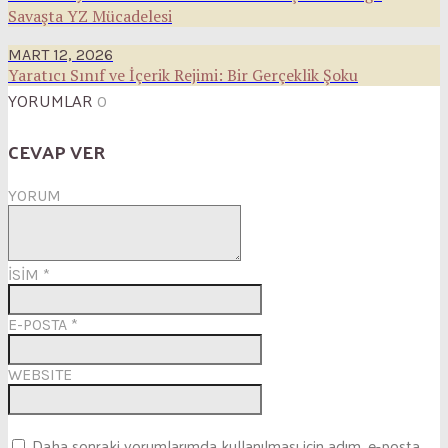
Savaşta YZ Mücadelesi
MART 12, 2026
Yaratıcı Sınıf ve İçerik Rejimi: Bir Gerçeklik Şoku
YORUMLAR
0
CEVAP VER
YORUM
İSİM
*
E-POSTA
*
WEBSITE
Daha sonraki yorumlarımda kullanılması için adım, e-posta