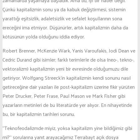
zamanlarda yaşamaya başladık. Ama bu, iyi bir haber değil.
Çünkü kapitalizmin sonu ya da kabuk değiştirmesi, sistemin
yarattığı eşitsizlik, adaletsizlik ve sefalet koşullarının sona
ereceğini ima etmiyor. Düşünürler, artık kapitalizmin daha da
kötüsünün yolda olduğunu iddia ediyor.
Robert Brenner, McKenzie Wark, Yanis Varoufakis, Jodi Dean ve
Cedric Durand gibi isimler; farklı terimlerle de olsa (neo-, tekno-,
vektoralizm) kapitalizmin yeni bir evresinde olduğumuzu dile
getiriyor. Wolfgang Streeck’in kapitalizmin kendi sonunu nasıl
getireceğine dair yazıları ile post-kapitalizm üzerine fikir yürüten
Peter Drucker, Peter Frase, Paul Mason ve Mark Fisher gibi
yazarların metinleri de bu literatürde yer alıyor. En nihayetinde
bu, bir kapitalizmin tarihleri sorunu.
“Teknofeodalizmde miyiz, yoksa kapitalizm yine bildiğimiz gibi
mi?” sorularına yanıt arayacağımız Terrabayt açık dosya