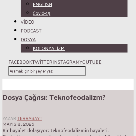
ENGLISH
Covid-19
VİDEO
PODCAST
DOSYA
KOLONYALİZM
FACEBOOK
TWITTER
INSTAGRAM
YOUTUBE
Dosya Çağrısı: Teknofeodalizm?
YAZAR
TERRABAYT
MAYIS 8, 2025
Bir hayalet dolaşıyor: teknofeodalizmin hayaleti.