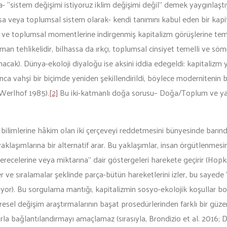
a- “sistem değişimi istiyoruz iklim değişimi değil” demek yaygınlaş
veya toplumsal sistem olarak- kendi tanımını kabul eden bir kapitali
 toplumsal momentlerine indirgenmiş kapitalizm görüşlerine temkin
an tehlikelidir, bilhassa da ırkçı, toplumsal cinsiyet temelli ve sö
cak). Dünya-ekoloji diyaloğu ise aksini iddia edegeldi: kapitalizm 
vahşi bir biçimde yeniden şekillendirildi, böylece modernitenin bu
Werlhof 1985).
[2]
Bu iki-katmanlı doğa sorusu– Doğa/Toplum ve ya
bilimlerine hâkim olan iki çerçeveyi reddetmesini bünyesinde barındır
yaklaşımlarına bir alternatif arar. Bu yaklaşımlar, insan örgütlenme
recelerine veya miktarına” dair göstergeleri harekete geçirir (Hopk
enimler ve sıralamalar şeklinde parça-bütün hareketlerini izler, bu saye
nıyor). Bu sorgulama mantığı, kapitalizmin sosyo-ekolojik koşullar b
sel değişim araştırmalarının başat prosedürlerinden farklı bir güzer
a bağlantılandırmayı amaçlamaz (sırasıyla, Brondizio et al. 2016; D