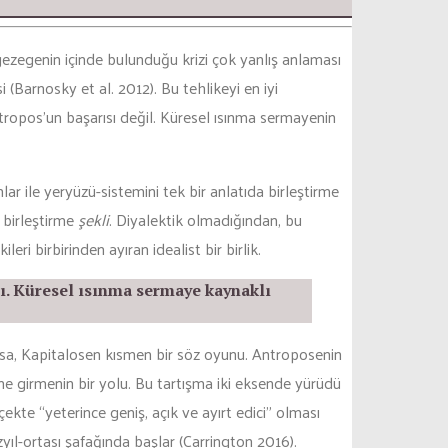
gezegenin içinde bulunduğu krizi çok yanlış anlaması
 (Barnosky et al. 2012). Bu tehlikeyi en iyi
ntropos’un başarısı değil. Küresel ısınma sermayenin
r ile yeryüzü-sistemini tek bir anlatıda birleştirme
 birleştirme
şekli
. Diyalektik olmadığından, bu
eri birbirinden ayıran idealist bir birlik.
sı. Küresel ısınma sermaye kaynaklı
sa, Kapitalosen kısmen bir söz oyunu. Antroposenin
ne girmenin bir yolu. Bu tartışma iki eksende yürüdü
çekte “yeterince geniş, açık ve ayırt edici” olması
zyıl-ortası şafağında başlar (Carrington 2016).