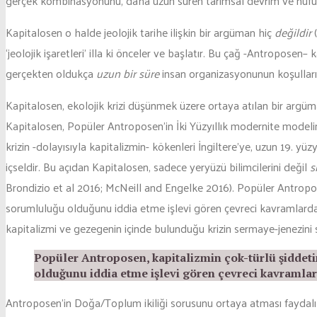
gerçek kombinasyonunu, daha uzun süren tarımsal devrim ve nüfu
Kapitalosen o halde jeolojik tarihe ilişkin bir argüman hiç
değildir
(
‘jeolojik işaretleri’ illa ki önceler ve başlatır. Bu çağ -Antropose
gerçekten oldukça
uzun bir süre
insan organizasyonunun koşulların
Kapitalosen, ekolojik krizi düşünmek üzere ortaya atılan bir argü
Kapitalosen, Popüler Antroposen’in İki Yüzyıllık modernite modeli
krizin -dolayısıyla kapitalizmin- kökenleri İngiltere’ye, uzun 19.
içseldir. Bu açıdan Kapitalosen, sadece yeryüzü bilimcilerini değil
s
Brondizio et al 2016; McNeill and Engelke 2016). Popüler Antropose
sorumluluğu olduğunu iddia etme işlevi gören çevreci kavramlardan 
kapitalizmi ve gezegenin içinde bulunduğu krizin sermaye-jenezini 
Popüler Antroposen, kapitalizmin çok-türlü şiddeti
olduğunu iddia etme işlevi gören çevreci kavramlard
Antroposen’in Doğa/Toplum ikiliği sorusunu ortaya atması faydalı 