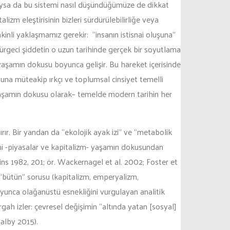
tıysa da bu sistemi nasıl düşündüğümüze de dikkat
zm eleştirisinin bizleri sürdürülebilirliğe veya
li yaklaşmamız gerekir: “insanın istisnai oluşuna”
mürgeci şiddetin o uzun tarihinde gerçek bir soyutlama
yaşamın dokusu boyunca gelişir. Bu hareket içerisinde
na müteakip ırkçı ve toplumsal cinsiyet temelli
şamın dokusu olarak– temelde modern tarihin her
ır. Bir yandan da “ekolojik ayak izi” ve “metabolik
sini -piyasalar ve kapitalizm- yaşamın dokusundan
ins 1982, 201; ör. Wackernagel et al. 2002; Foster et
de “bütün” sorusu (kapitalizm, emperyalizm,
oyunca olağanüstü esnekliğini vurgulayan analitik
gah izler: çevresel değişimin “altında yatan [sosyal]
alby 2015).