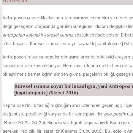
YORUMLAR
Antroposen çevrecilik alanında zamanımızın en mühim ve neredeyse e
değil gezegenin doğasında görülen süregiden “durum değişiklikleri”ni
antropojen kaynaklı küresel ısınma
sözcükleri ifade ediyor. Elbet
nihai başarısı. Küresel ısınma sermaye kaynaklı [kapitalojenik] (Str
Antroposen’in bunca popüler olmasının ardında etkileyici araştırmal
kapasitesinden kaynaklanıyor. Hem zayıf olduğu nokta hem de tahrif
birleştirme sibernetikçinin elinden çıkma: parçaların birliği, gezegen
Küresel ısınma soyut bir insanlığın, yani Antropos’
[kapitalojenik] (Street 2016).
Kapitalosen’in ilk taslağını çizdiğim anın üzerinden geçen üç yıl i
olağanüstü popülerliği karşısında bir kontrpuan, bir
geo-poetik
(La
(Moore 2017a, 2017b). Birincisi stratigrafi argümanıydı. Buna göre, y
gereken “jeolojik bir işaret”tir (Çalışma Grubu 2016). Bu Jeolojik A