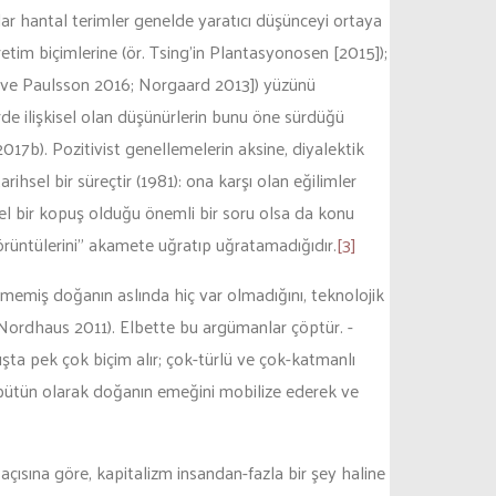
dar hantal terimler genelde yaratıcı düşünceyi ortaya
etim biçimlerine (ör. Tsing’in Plantasyonosen [2015]);
ya ve Paulsson 2016; Norgaard 2013]) yüzünü
rde ilişkisel olan düşünürlerin bunu öne sürdüğü
017b). Pozitivist genellemelerin aksine, diyalektik
rihsel bir süreçtir (1981): ona karşı olan eğilimler
mel bir kopuş olduğu önemli bir soru olsa da konu
örüntülerini” akamete uğratıp uğratamadığıdır.
[3]
ğmemiş doğanın aslında hiç var olmadığını, teknolojik
 Nordhaus 2011). Elbette bu argümanlar çöptür. -
şta pek çok biçim alır; çok-türlü ve çok-katmanlı
ir bütün olarak doğanın emeğini mobilize ederek ve
çısına göre, kapitalizm insandan-fazla bir şey haline