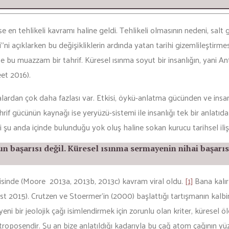
n tehlikeli kavramı haline geldi. Tehlikeli olmasının nedeni, salt 
 açıklarken bu değişikliklerin ardında yatan tarihi gizemlileştirmesi
te bu muazzam bir tahrif. Küresel ısınma soyut bir insanlığın, yani A
eet 2016).
ardan çok daha fazlası var. Etkisi, öykü-anlatma gücünden ve insanla
 gücünün kaynağı ise yeryüzü-sistemi ile insanlığı tek bir anlatıda
i şu anda içinde bulunduğu yok oluş haline sokan kurucu tarihsel ilişkil
un başarısı değil. Küresel ısınma sermayenin nihai başarı
çerisinde (Moore 2013a, 2013b, 2013c) kavram viral oldu.
[1]
Bana kalır
st 2015). Crutzen ve Stoermer’in (2000) başlattığı tartışmanın kalbi
eni bir jeolojik çağı isimlendirmek için zorunlu olan kriter, küresel öl
ntroposendir. Şu an bize anlatıldığı kadarıyla bu çağ atom çağının yü