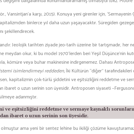
s değişimi dalgalarında konumlandıramamış olmasıydı (bkz. Moore
ör., Vansintjan’a karşı, 2015). Konuya yeni girenler için, ‘Sermayenin 
n– kapitalizmden binlerce yıl daha uzun yaşayacaktır. Süregiden gezeg
ı şekillendirecek.
man
dır
. Jeolojik tarihten ziyade jeo-tarih üzerine bir tartışmadır, her ne
ne meydan okur, ki bu model 1970’lerden beri Yeşil Düşünce’nin kut
 yüzyıla, kömüre veya buhar makinesine indirgenemez. Dahası Antropos
istemi isimlendirmeyi reddeden,
İki Kültürün “diğer” tarafındakileri
n, kapitalizmin çok-türlü şiddetini ve eşitsizliğini reddetme ve ser
ibaret o uzun serinin son üyesidir. Antroposen siyaseti –Fergusoncu
silmeye adanmıştır.
ni ve eşitsizliğini reddetme ve sermaye kaynaklı sorunla
an ibaret o uzun serinin son üyesidir.
olmuştur ama yeni bir sentez lehine bu ikiliği çözüme kavuşturamaz