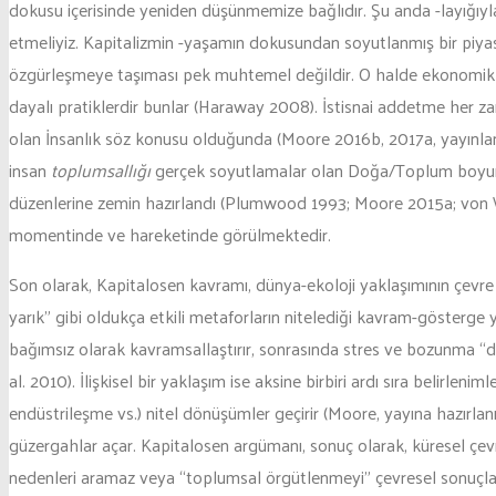
dokusu içerisinde yeniden düşünmemize bağlıdır. Şu anda -layığıyl
etmeliyiz. Kapitalizmin -yaşamın dokusundan soyutlanmış bir piyasa 
özgürleşmeye taşıması pek muhtemel değildir. O halde ekonomik ve
dayalı pratiklerdir bunlar (Haraway 2008). İstisnai addetme her zam
olan İnsanlık söz konusu olduğunda (Moore 2016b, 2017a, yayınlana
insan
toplumsallığı
gerçek soyutlamalar olan Doğa/Toplum boyunca 
düzenlerine zemin hazırlandı (Plumwood 1993; Moore 2015a; von 
momentinde ve hareketinde görülmektedir.
Son olarak, Kapitalosen kavramı, dünya-ekoloji yaklaşımının çevre 
yarık” gibi oldukça etkili metaforların nitelediği kavram-gösterge 
bağımsız olarak kavramsallaştırır, sonrasında stres ve bozunma “de
al. 2010). İlişkisel bir yaklaşım ise aksine birbiri ardı sıra belirl
endüstrileşme vs.) nitel dönüşümler geçirir (Moore, yayına hazırla
güzergahlar açar. Kapitalosen argümanı, sonuç olarak, küresel çevre
nedenleri aramaz veya “toplumsal örgütlenmeyi” çevresel sonuçlarl