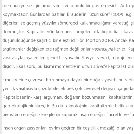
memnuniyetsizliğin umut verici ve olumlu bir göstergesidir. Antrop
koymaktadır. Bunlardan bazıları Braudel’in “uzun süre” (2009, e.g.
diğerleri ise geçmiş yüzyılın sömürgeci kalkınmacılığının yarattı
dönmüştür. Kapitalosen’in komünist projeleri atladığı iddiası, kavr
düşünüldüğünde şaşırtıcı bir eleştiridir (ör. Morton 2016). Ancak K
argümanlar değişkenlere rağmen değil onlar
vasıtasıyla
ilerler. Ka
vasıtasıyla inşa edilen genel bir yasadır. Sovyet veya Çin projele
dışıdır. Esas soru, bu kısmi momentlerin
uzun sürede
kapitalist dü
Emek yerine çevresel bozunmaya dayalı bir doğa siyaseti, bu radika
yenilik vasıtasıyla çözülebilecek pek çok çevresel değişim çağınd
Kapitalosen’in- karşı argümanı, doğanın bozunmasını, kapitalizmin 
geo-ekolojik bir süreçtir. Bu da teknolojinin, kapitalizmle birlikt
biyosferin emeğini/enerjilerini kaparak insan emeğini “ücretli” ve “
İnsan organizasyonları, evrim geçiren bir çeşitlilik mozaiği olan 