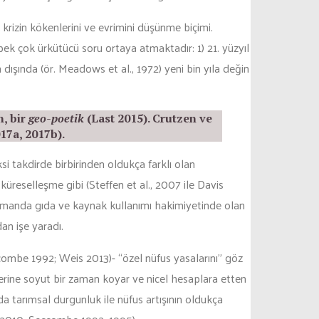
krizin kökenlerini ve evrimini düşünme biçimi.
pek çok ürkütücü soru ortaya atmaktadır: 1) 21. yüzyıl
 dışında (ör. Meadows et al., 1972) yeni bin yıla değin
n, bir
geo-poetik
(Last 2015). Crutzen ve
17a, 2017b).
i takdirde birbirinden oldukça farklı olan
üreselleşme gibi (Steffen et al., 2007 ile Davis
amanda gıda ve kaynak kullanımı hakimiyetinde olan
an işe yaradı.
ombe 1992; Weis 2013)- “özel nüfus yasalarını” göz
yerine soyut bir zaman koyar ve nicel hesaplara etten
da tarımsal durgunluk ile nüfus artışının oldukça