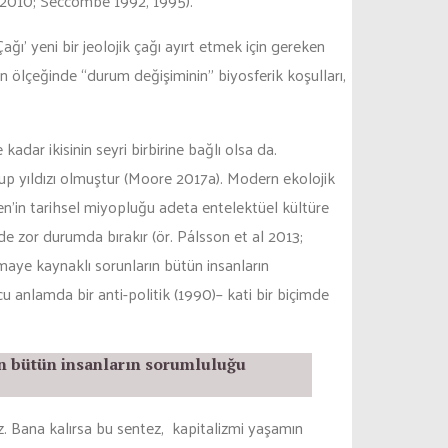
 2010; Seccombe 1992, 1995).
Çağı’ yeni bir jeolojik çağı ayırt etmek için gereken
en ölçeğinde “durum değişiminin” biyosferik koşulları,
 kadar ikisinin seyri birbirine bağlı olsa da.
up yıldızı olmuştur (Moore 2017a). Modern ekolojik
en’in tarihsel miyopluğu adeta entelektüel kültüre
 de zor durumda bırakır (ör. Pálsson et al 2013;
maye kaynaklı sorunların bütün insanların
 anlamda bir anti-politik (1990)– kati bir biçimde
rın bütün insanların sorumluluğu
. Bana kalırsa bu sentez, kapitalizmi yaşamın