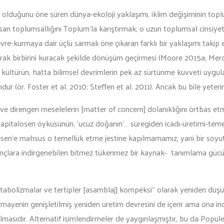
] olduğunu öne süren dünya-ekoloji yaklaşımı, iklim değişiminin top
İnsan toplumsallığını Toplum’la karıştırmak; o uzun toplumsal cinsiye
kurmaya dair üçlü sarmalı öne çıkaran farklı bir yaklaşımı takip ede
ı olarak birbirini kuracak şekilde dönüşüm geçirmesi (Moore 2015a; 
in, kültürün, hatta bilimsel devrimlerin pek az sürtünme kuvveti uy
 (ör. Foster et al. 2010; Steffen et al. 2011). Ancak bu bile yeterin
 ve direngen meselelerin [matter of concern] dolanıklığını örtbas e
 Kapitalosen öyküsünün, ‘ucuz doğanın’… süregiden icadı-üretimi-te
tolesen’e mahsus o temellük etme jestine kapılmamamız, yani bir soy
ı inançlara indirgenebilen bitmez tükenmez bir kaynak- tanımlama g
tabolizmalar ve tertipler [asamblaj] kompeksi” olarak yeniden düş
mayenin genişletilmiş yeniden üretim devresini de içerir ama ona in
p olmasıdır. Alternatif isimlendirmeler de yaygınlaşmıştır, bu da Pop