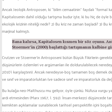
Ancak Jeolojik Antroposen, ki “bilim cemaatinin” faydalı “formal k
Kapitalosenin dahil olduğu tartışma budur işte, ki bu hiç de öyle b
ekolojik krizinin niteliği nedir? 2) Bu kriz ne zaman başladı? 3) Bu
marjinal kalmıştı.
Bana kalırsa, Kapitalosen kısmen bir söz oyunu. An
Stoermer’in (2000) başlattığı tartışmanın kalbine g
Crutzen ve Stoermer’in Antroposeni bütün Büyük Fikirlerin gerekti
düşünürlerin özlemleri ve argümanları ile doldurulabilecek neredey
2010’i karşılaştırın). Ancak neredeyse-boş tamamen boş demek de
ve sınıf ve imparatorluktan (ve sadece sınıf ve imparatorluk da de
Bu kulağa neo-Malthuscu mu geliyor, öyle çünkü. Nüfusa vurgu ya
ardı etmesinden (Marx 1967, I. 592). İnsan-merkezci düşüncede tarih
kemikten açıklamalar sunabilecek tarihsel perspektifin içini boşalt