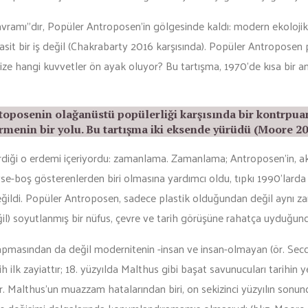
avramı”dır, Popüler Antroposen’in gölgesinde kaldı: modern ekolojik 
asit bir iş değil (Chakrabarty 2016 karşısında). Popüler Antroposen 
 krize hangi kuvvetler ön ayak oluyor? Bu tartışma, 1970’de kısa bir an
toposenin olağanüstü popülerliği karşısında bir kontrpua
irmenin bir yolu. Bu tartışma iki eksende yürüdü (Moore 20
rdiği o erdemi içeriyordu: zamanlama. Zamanlama; Antroposen’in, aks
se-boş gösterenlerden biri olmasına yardımcı oldu, tıpkı 1990’larda k
ğildi. Popüler Antroposen, sadece plastik olduğundan değil aynı z
ğil) soyutlanmış bir nüfus, çevre ve tarih görüşüne rahatça uyduğund
pmasından da değil modernitenin -insan ve insan-olmayan (ör. Secc
 ilk zayiattır; 18. yüzyılda Malthus gibi başat savunucuları tarihin 
ır. Malthus’un muazzam hatalarından biri, on sekizinci yüzyılın sonun