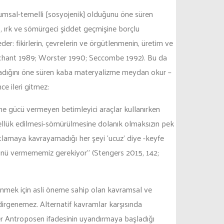
lumsal-temelli [sosyojenik] olduğunu öne süren
t, ırk ve sömürgeci şiddet geçmişine borçlu
r: fikirlerin, çevrelerin ve örgütlenmenin, üretim ve
Merchant 1989; Worster 1990; Seccombe 1992). Bu da
guladığını öne süren kaba materyalizme meydan okur –
ce ileri gitmez:
tme gücü vermeyen betimleyici araçlar kullanırken
mellük edilmesi-sömürülmesine dolanık olmaksızın pek
utlamaya kavrayamadığı her şeyi ‘ucuz’ diye -keyfe
ücünü vermememiz gerekiyor” (Stengers 2015, 142;
ünmek için asli öneme sahip olan kavramsal ve
dirgenemez. Alternatif kavramlar karşısında
üler Antroposen ifadesinin uyandırmaya başladığı