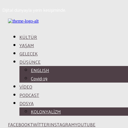
Dijital dünyayla yerin kesişiminde.
KÜLTÜR
YAŞAM
GELECEK
DÜŞÜNCE
ENGLISH
Covid-19
VİDEO
PODCAST
DOSYA
KOLONYALİZM
FACEBOOK
TWITTER
INSTAGRAM
YOUTUBE