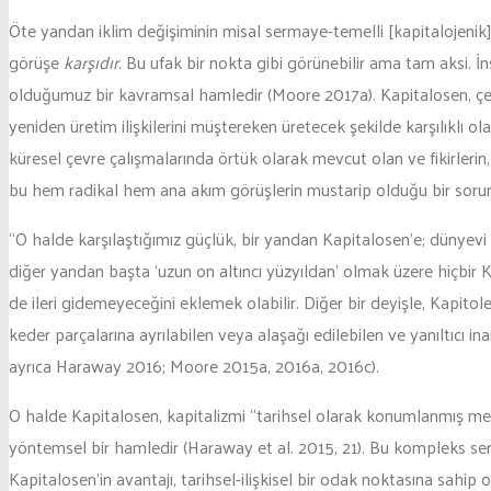
Öte yandan iklim değişiminin misal sermaye-temelli [kapitalojenik
görüşe
karşıdır
. Bu ufak bir nokta gibi görünebilir ama tam aksi. 
olduğumuz bir kavramsal hamledir (Moore 2017a). Kapitalosen, çevre-
yeniden üretim ilişkilerini müştereken üretecek şekilde karşılıkl
küresel çevre çalışmalarında örtük olarak mevcut olan ve fikirler
bu hem radikal hem ana akım görüşlerin mustarip olduğu bir sorundur
“O halde karşılaştığımız güçlük, bir yandan Kapitalosen’e; dünyevi
diğer yandan başta ‘uzun on altıncı yüzyıldan’ olmak üzere hiçbir
de ileri gidemeyeceğini eklemek olabilir. Diğer bir deyişle, Kapi
keder parçalarına ayrılabilen veya alaşağı edilebilen ve yanıltıc
ayrıca Haraway 2016; Moore 2015a, 2016a, 2016c).
O halde Kapitalosen, kapitalizmi “tarihsel olarak konumlanmış me
yöntemsel bir hamledir (Haraway et al. 2015, 21). Bu kompleks ser
Kapitalosen’in avantajı, tarihsel-ilişkisel bir odak noktasına sahi