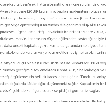
osen/Kapitalosen’e ek, hatta alternatif olarak öne sürülen bir o ka
 Pyne’s Pyrocene [2015]) kavramına, bazıları modernitenin olgusal ür
ğı şiddetli soyutlamalara (ör. Büyüme Sahnesi, Ekosen [Chertkovska
am-gösterge epistemolojisi tarafından dile getirilmiş olup aksi takdi
apitalosen –“genelleme” değil- diyalektik bir iddiadır (Moore 2017a, 2
pitalosen, Marx’ın kar oranının düşme eğiliminden kastettiği haliyle ta
rinin, daha önceki kapitalist çevre-kurma dalgalarından ne ölçüde te
nya-ekolojisinde kurulan ve yeniden üretilen “gelişmekte olan tarih 
l vizyonu güçlü bir eleştiri karşısında hassas kılmaktadır. Bu el de
an birinden geçtiğimizi söylemektedir (Lynas 2011; Shellenberger ve
emeği örgütlemesinin belli bir ifadesi olarak görür. “Emek” bu anlayı
e üretilen doğalarda köklendiğini düşünmemizi sağlar. Kapitalizmin b
ücretsiz” şeklinde konfigüre ederek serpildiğini görmemizi sağlar.
yaşamın dokusunda aynı anda hem üretici hem de üründürler. Bu bakış a