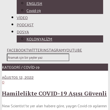
ENGLISH
Covid-19
VİDEO
PODCAST
DOSYA
KOLONYALİZM
FACEBOOK
TWITTER
INSTAGRAM
YOUTUBE
KATEGORI / COVID-19
AĞUSTOS 12, 2022
0
Hamilelikte COVID-19 Aşısı Güvenli
New Scientist’te yer alan habere göre, yaygın Covid-19 aşılarının