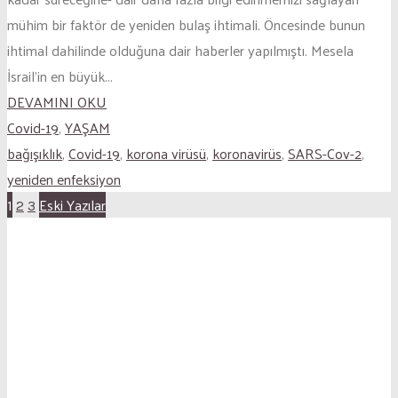
mühim bir faktör de yeniden bulaş ihtimali. Öncesinde bunun
ihtimal dahilinde olduğuna dair haberler yapılmıştı. Mesela
İsrail’in en büyük...
DEVAMINI OKU
Covid-19
,
YAŞAM
bağışıklık
,
Covid-19
,
korona virüsü
,
koronavirüs
,
SARS-Cov-2
,
yeniden enfeksiyon
Eski Yazılar
1
2
3