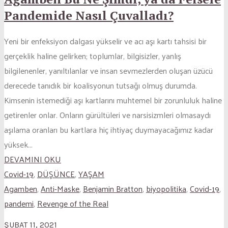
Pandemide Nasıl Çuvalladı?
Yeni bir enfeksiyon dalgası yükselir ve acı aşı kartı tahsisi bir
gerçeklik haline gelirken; toplumlar, bilgisizler, yanlış
bilgilenenler, yanıltılanlar ve insan sevmezlerden oluşan üzücü
derecede tanıdık bir koalisyonun tutsağı olmuş durumda.
Kimsenin istemediği aşı kartlarını muhtemel bir zorunluluk haline
getirenler onlar. Onların gürültüleri ve narsisizmleri olmasaydı
aşılama oranları bu kartlara hiç ihtiyaç duymayacağımız kadar
yüksek...
DEVAMINI OKU
Covid-19
,
DÜŞÜNCE
,
YAŞAM
Agamben
,
Anti-Maske
,
Benjamin Bratton
,
biyopolitika
,
Covid-19
,
pandemi
,
Revenge of the Real
ŞUBAT 11, 2021