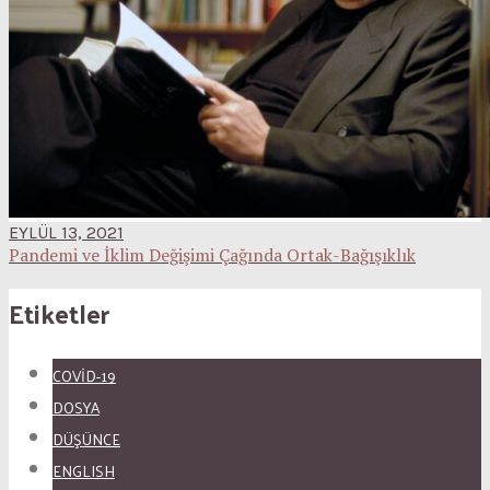
EYLÜL 13, 2021
Pandemi ve İklim Değişimi Çağında Ortak-Bağışıklık
Etiketler
COVID-19
DOSYA
DÜŞÜNCE
ENGLISH