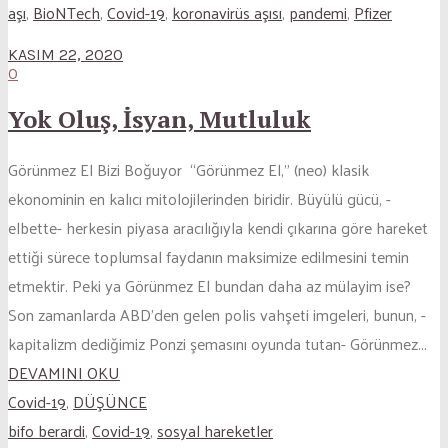
aşı
,
BioNTech
,
Covid-19
,
koronavirüs aşısı
,
pandemi
,
Pfizer
KASIM 22, 2020
0
Yok Oluş, İsyan, Mutluluk
Görünmez El Bizi Boğuyor “Görünmez El,” (neo) klasik
ekonominin en kalıcı mitolojilerinden biridir. Büyülü gücü, -
elbette- herkesin piyasa aracılığıyla kendi çıkarına göre hareket
ettiği sürece toplumsal faydanın maksimize edilmesini temin
etmektir. Peki ya Görünmez El bundan daha az mülayim ise?
Son zamanlarda ABD’den gelen polis vahşeti imgeleri, bunun, -
kapitalizm dediğimiz Ponzi şemasını oyunda tutan- Görünmez...
DEVAMINI OKU
Covid-19
,
DÜŞÜNCE
bifo berardi
,
Covid-19
,
sosyal hareketler