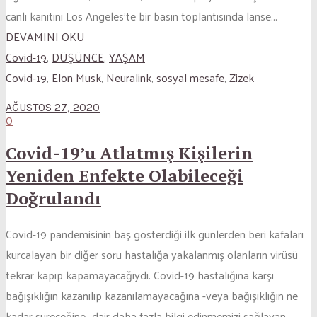
canlı kanıtını Los Angeles’te bir basın toplantısında lanse...
DEVAMINI OKU
Covid-19
,
DÜŞÜNCE
,
YAŞAM
Covid-19
,
Elon Musk
,
Neuralink
,
sosyal mesafe
,
Zizek
AĞUSTOS 27, 2020
0
Covid-19’u Atlatmış Kişilerin
Yeniden Enfekte Olabileceği
Doğrulandı
Covid-19 pandemisinin baş gösterdiği ilk günlerden beri kafaları
kurcalayan bir diğer soru hastalığa yakalanmış olanların virüsü
tekrar kapıp kapamayacağıydı. Covid-19 hastalığına karşı
bağışıklığın kazanılıp kazanılamayacağına -veya bağışıklığın ne
kadar süreceğine- dair daha fazla bilgi edinmemizi sağlayan