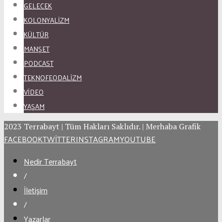
GELECEK
KOLONYALİZM
KÜLTÜR
MANŞET
PODCAST
TEKNOFEODALİZM
VİDEO
YAŞAM
2023 Terrabayt | Tüm Hakları Saklıdır. | Merhaba Grafik
FACEBOOK
TWITTER
INSTAGRAM
YOUTUBE
Nedir Terrabayt
/
İletişim
/
Yazarlar