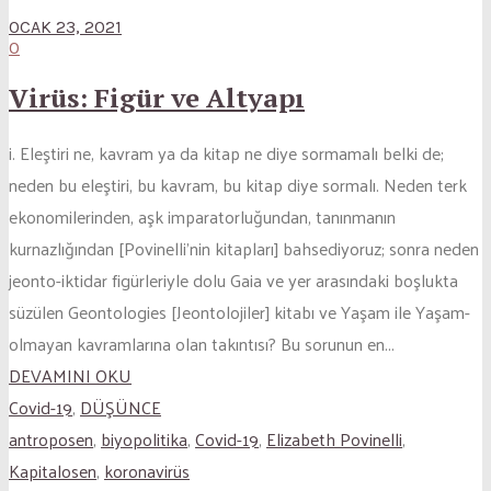
OCAK 23, 2021
0
Virüs: Figür ve Altyapı
i. Eleştiri ne, kavram ya da kitap ne diye sormamalı belki de;
neden bu eleştiri, bu kavram, bu kitap diye sormalı. Neden terk
ekonomilerinden, aşk imparatorluğundan, tanınmanın
kurnazlığından [Povinelli’nin kitapları] bahsediyoruz; sonra neden
jeonto-iktidar figürleriyle dolu Gaia ve yer arasındaki boşlukta
süzülen Geontologies [Jeontolojiler] kitabı ve Yaşam ile Yaşam-
olmayan kavramlarına olan takıntısı? Bu sorunun en...
DEVAMINI OKU
Covid-19
,
DÜŞÜNCE
antroposen
,
biyopolitika
,
Covid-19
,
Elizabeth Povinelli
,
Kapitalosen
,
koronavirüs