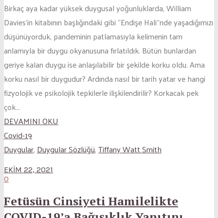
Birkaç aya kadar yüksek duygusal yoğunluklarda, William
Davies’in kitabının başlığındaki gibi “Endişe Hali”nde yaşadığımızı
düşünüyorduk, pandeminin patlamasıyla kelimenin tam
anlamıyla bir duygu okyanusuna fırlatıldık. Bütün bunlardan
geriye kalan duygu ise anlaşılabilir bir şekilde korku oldu. Ama
korku nasıl bir duygudur? Ardında nasıl bir tarih yatar ve hangi
fizyolojik ve psikolojik tepkilerle ilişkilendirilir? Korkacak pek
çok...
DEVAMINI OKU
Covid-19
Duygular
,
Duygular Sözlüğü
,
Tiffany Watt Smith
EKIM 22, 2021
0
Fetüsün Cinsiyeti Hamilelikte
COVID-19’a Bağışıklık Yanıtını