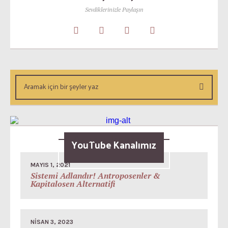
Sevdiklerinizle Paylaşın
Okunsun Dediklerimiz
YouTube Kanalımız
MAYIS 1, 2021
Sistemi Adlandır! Antroposenler &
Kapitalosen Alternatifi
NISAN 3, 2023