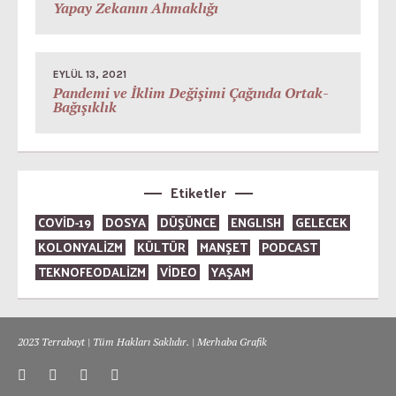
Yapay Zekanın Ahmaklığı
EYLÜL 13, 2021
Pandemi ve İklim Değişimi Çağında Ortak-
Bağışıklık
Etiketler
COVID-19
DOSYA
DÜŞÜNCE
ENGLISH
GELECEK
KOLONYALİZM
KÜLTÜR
MANŞET
PODCAST
TEKNOFEODALİZM
VİDEO
YAŞAM
2023 Terrabayt | Tüm Hakları Saklıdır. | Merhaba Grafik