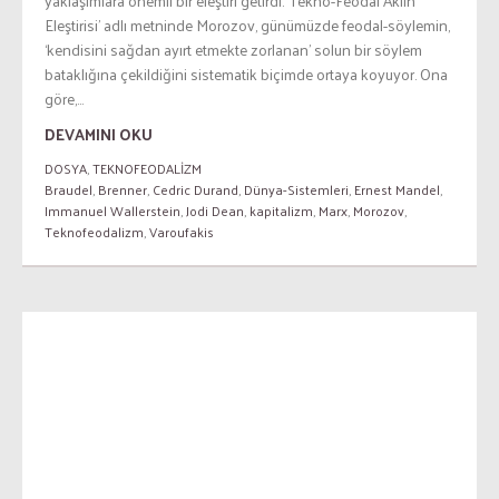
yaklaşımlara önemli bir eleştiri getirdi. ‘Tekno-Feodal Aklın
Eleştirisi’ adlı metninde Morozov, günümüzde feodal-söylemin,
‘kendisini sağdan ayırt etmekte zorlanan’ solun bir söylem
bataklığına çekildiğini sistematik biçimde ortaya koyuyor. Ona
göre,...
DEVAMINI OKU
DOSYA
,
TEKNOFEODALİZM
Braudel
,
Brenner
,
Cedric Durand
,
Dünya-Sistemleri
,
Ernest Mandel
,
Immanuel Wallerstein
,
Jodi Dean
,
kapitalizm
,
Marx
,
Morozov
,
Teknofeodalizm
,
Varoufakis