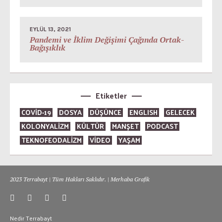
EYLÜL 13, 2021
Pandemi ve İklim Değişimi Çağında Ortak-
Bağışıklık
Etiketler
COVID-19
DOSYA
DÜŞÜNCE
ENGLISH
GELECEK
KOLONYALİZM
KÜLTÜR
MANŞET
PODCAST
TEKNOFEODALİZM
VİDEO
YAŞAM
2023 Terrabayt | Tüm Hakları Saklıdır. | Merhaba Grafik
Nedir Terrabayt