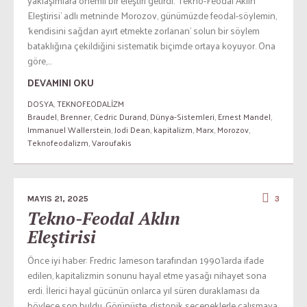
yaklaşımlara önemli bir eleştiri getirdi. ‘Tekno-Feodal Aklın
Eleştirisi’ adlı metninde Morozov, günümüzde feodal-söylemin,
‘kendisini sağdan ayırt etmekte zorlanan’ solun bir söylem
bataklığına çekildiğini sistematik biçimde ortaya koyuyor. Ona
göre,...
DEVAMINI OKU
DOSYA
,
TEKNOFEODALİZM
Braudel
,
Brenner
,
Cedric Durand
,
Dünya-Sistemleri
,
Ernest Mandel
,
Immanuel Wallerstein
,
Jodi Dean
,
kapitalizm
,
Marx
,
Morozov
,
Teknofeodalizm
,
Varoufakis
MAYIS 21, 2025
3
Tekno-Feodal Aklın
Eleştirisi
Önce iyi haber: Fredric Jameson tarafından 1990’larda ifade
edilen, kapitalizmin sonunu hayal etme yasağı nihayet sona
erdi. İlerici hayal gücünün onlarca yıl süren duraklaması da
böylece son buldu. Görünüşte, distopik seçeneklerle çalışmaya