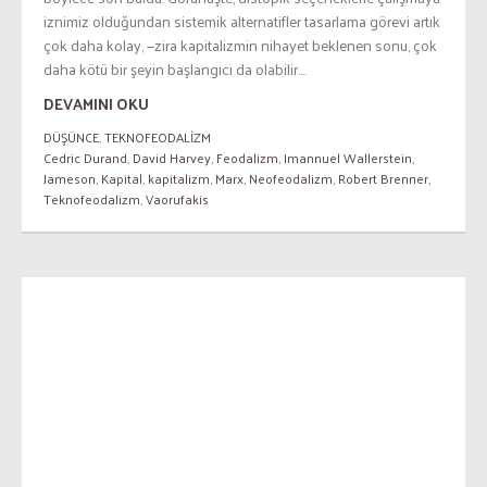
iznimiz olduğundan sistemik alternatifler tasarlama görevi artık
çok daha kolay, —zira kapitalizmin nihayet beklenen sonu, çok
daha kötü bir şeyin başlangıcı da olabilir....
DEVAMINI OKU
DÜŞÜNCE
,
TEKNOFEODALİZM
Cedric Durand
,
David Harvey
,
Feodalizm
,
Imannuel Wallerstein
,
Jameson
,
Kapital
,
kapitalizm
,
Marx
,
Neofeodalizm
,
Robert Brenner
,
Teknofeodalizm
,
Vaorufakis