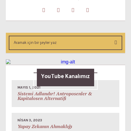
Okunsun Dediklerimiz
YouTube Kanalımız
MAYIS 1, 2021
Sistemi Adlandır! Antroposenler &
Kapitalosen Alternatifi
NISAN 3, 2023
Yapay Zekanın Ahmaklığı