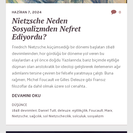
HAZIRAN 7, 2024
0
Nietzsche Neden
Sosyalizmden Nefret
Ediyordu?
Friedrich Nietzsche, küçümsediği bir dönemi başlatan 1848
devrimlerinden, hor gördüğü bir döneme yol veren bu
olaylardan 4 yıl önce doğdu. Yazılarında, bariz biçimde eşitliğe
düşman olan aristokratik bir ideoloji geliştirerek ilerlemenin ağır
adımlarını tersine çeviren bir felsefe yaratmaya çalıştı. Buna
rağmen, Michel Foucault ve Gilles Deleuze gibi Fransız
filozoflar da dahil olmak üzere sol cenahta...
DEVAMINI OKU
DÜŞÜNCE
1848 devrimleri
,
Daniel Tutt
,
deleuze
,
eşitlikçilik
,
Foucault
,
Marx
,
Nietzsche
,
sağcılık
,
sol Nietzschecilik
,
solculuk
,
sosyalizm