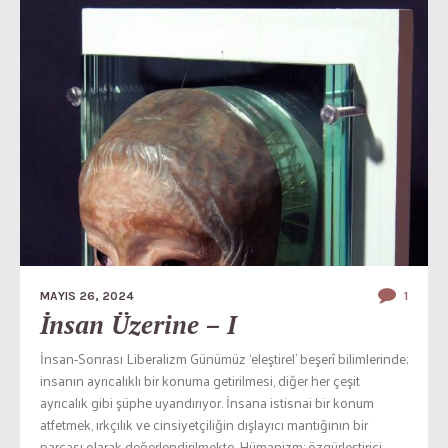
MAYIS 26, 2024
1
İnsan Üzerine – I
İnsan-Sonrası Liberalizm Günümüz ‘eleştirel’ beşerî bilimlerinde;
insanın ayrıcalıklı bir konuma getirilmesi, diğer her çeşit
ayrıcalık gibi şüphe uyandırıyor. İnsana istisnai bir konum
atfetmek, ırkçılık ve cinsiyetçiliğin dışlayıcı mantığının bir
parçası olarak değerlendirilmekte. Hümanizm; özgürleştirici