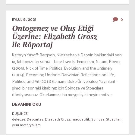
EYLÜL 9, 2021
0
Ontogenez ve Oluş Etiği
Üzerine: Elizabeth Grosz
ile Röportaj
Kathryn Yusoff: Bergson, Nietzsche ve Darwin hakkındaki son
üç kitabınızdan sonra —Time Travels: Feminism, Nature, Power
(2005), Nick of Time: Politics, Evolution, and the Untimely
(2004), Becoming Undone: Darwinian Reflections on Life,
Politics, and Art (2011) (tamamı Duke Üniversitesi Yayınları) —
şimdi bir sonraki kitabınız için Spinoza ve Stoacılara
dönüyorsunuz. Okurlarımıza bu meşguliyeti neyin motive...
DEVAMINI OKU
DÜŞÜNCE
deleuze
,
Descartes
,
Elizabeth Grosz
,
maddecilik
,
Spinoza
,
Stoacılar
,
yeni materyalizm