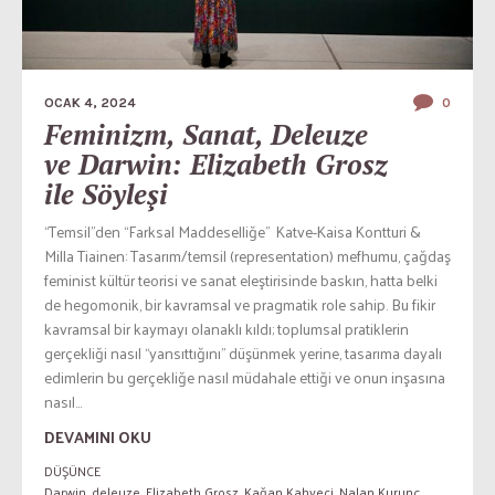
OCAK 4, 2024
0
Feminizm, Sanat, Deleuze
ve Darwin: Elizabeth Grosz
ile Söyleşi
“Temsil”den “Farksal Maddeselliğe” Katve-Kaisa Kontturi &
Milla Tiainen: Tasarım/temsil (representation) mefhumu, çağdaş
feminist kültür teorisi ve sanat eleştirisinde baskın, hatta belki
de hegomonik, bir kavramsal ve pragmatik role sahip. Bu fikir
kavramsal bir kaymayı olanaklı kıldı; toplumsal pratiklerin
gerçekliği nasıl “yansıttığını” düşünmek yerine, tasarıma dayalı
edimlerin bu gerçekliğe nasıl müdahale ettiği ve onun inşasına
nasıl...
DEVAMINI OKU
DÜŞÜNCE
Darwin
,
deleuze
,
Elizabeth Grosz
,
Kağan Kahveci
,
Nalan Kurunç