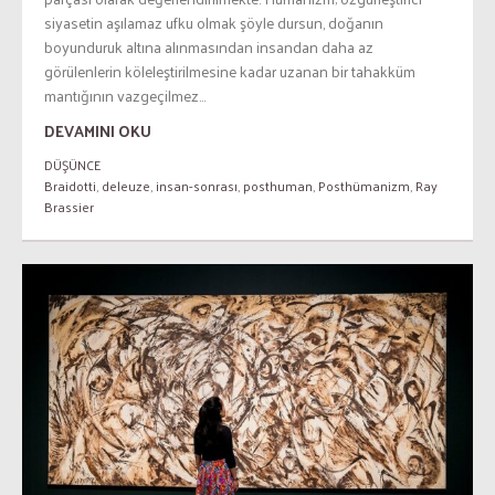
siyasetin aşılamaz ufku olmak şöyle dursun, doğanın
boyunduruk altına alınmasından insandan daha az
görülenlerin köleleştirilmesine kadar uzanan bir tahakküm
mantığının vazgeçilmez...
DEVAMINI OKU
DÜŞÜNCE
Braidotti
,
deleuze
,
insan-sonrası
,
posthuman
,
Posthümanizm
,
Ray
Brassier