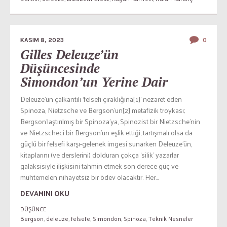
KASIM 8, 2023
0
Gilles Deleuze’ün
Düşüncesinde
Simondon’un Yerine Dair
Deleuze’ün çalkantılı ‘felsefi çıraklığına[1]’ nezaret eden
Spinoza, Nietzsche ve Bergson’un[2] metafizik troykası;
Bergson’laştırılmış bir Spinoza’ya, Spinozist bir Nietzsche’nin
ve Nietzscheci bir Bergson’un eşlik ettiği, tartışmalı olsa da
güçlü bir felsefi karşı-gelenek imgesi sunarken Deleuze’ün,
kitaplarını (ve derslerini) dolduran çokça ‘silik’ yazarlar
galaksisiyle ilişkisini tahmin etmek son derece güç ve
muhtemelen nihayetsiz bir ödev olacaktır. Her...
DEVAMINI OKU
DÜŞÜNCE
Bergson
,
deleuze
,
felsefe
,
Simondon
,
Spinoza
,
Teknik Nesneler