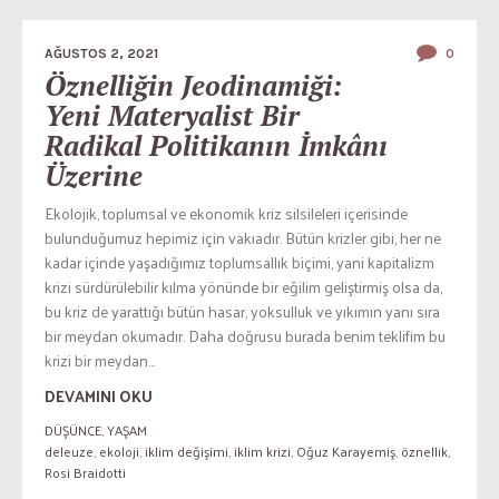
AĞUSTOS 2, 2021
0
Öznelliğin Jeodinamiği:
Yeni Materyalist Bir
Radikal Politikanın İmkânı
Üzerine
Ekolojik, toplumsal ve ekonomik kriz silsileleri içerisinde
bulunduğumuz hepimiz için vakıadır. Bütün krizler gibi, her ne
kadar içinde yaşadığımız toplumsallık biçimi, yani kapitalizm
krizi sürdürülebilir kılma yönünde bir eğilim geliştirmiş olsa da,
bu kriz de yarattığı bütün hasar, yoksulluk ve yıkımın yanı sıra
bir meydan okumadır. Daha doğrusu burada benim teklifim bu
krizi bir meydan...
DEVAMINI OKU
DÜŞÜNCE
,
YAŞAM
deleuze
,
ekoloji
,
iklim değişimi
,
iklim krizi
,
Oğuz Karayemiş
,
öznellik
,
Rosi Braidotti