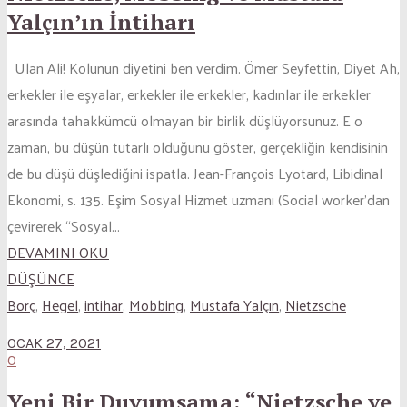
Yalçın’ın İntiharı
Ulan Ali! Kolunun diyetini ben verdim. Ömer Seyfettin, Diyet Ah,
erkekler ile eşyalar, erkekler ile erkekler, kadınlar ile erkekler
arasında tahakkümcü olmayan bir birlik düşlüyorsunuz. E o
zaman, bu düşün tutarlı olduğunu göster, gerçekliğin kendisinin
de bu düşü düşlediğini ispatla. Jean-François Lyotard, Libidinal
Ekonomi, s. 135. Eşim Sosyal Hizmet uzmanı (Social worker’dan
çevirerek “Sosyal...
DEVAMINI OKU
DÜŞÜNCE
Borç
,
Hegel
,
intihar
,
Mobbing
,
Mustafa Yalçın
,
Nietzsche
OCAK 27, 2021
0
Yeni Bir Duyumsama: “Nietzsche ve