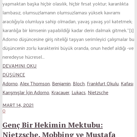
yapmaktan başka hiçbir olasılık, hiçbir fırsat yoktur; karanlıkta
lambasız, olumsuzlamanın olumsuzlaması yüksek kavramı
aracılığıyla olumluya sahip olmadan, yavaş yavaş yol katetmek;
karanlığa bir kimsenin yapabildiği kadar derin dalmak gitmek.”[1]
Adorno düşüncesine giriş niteliği taşıyan serimleyici çalışmalar bu
düşüncenin zorlu karakterini büyük oranda, onun hedef aldığı -ve
neredeyse hücresel...
DEVAMINI OKU
DÜŞÜNCE
Adorno
,
Alex Thomson
,
Benjamin
,
Bloch
,
Frankfurt Okulu
,
Kafası
Karışmışlar İçin Adorno
,
Kracauer
,
Lukacs
,
Nietzsche
MART 14, 2021
0
Genç Bir Hekimin Mektubu:
Nietzsche, Mobbing ve Mustafa