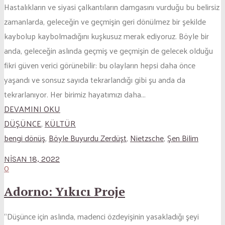
Hastalıkların ve siyasi çalkantıların damgasını vurduğu bu belirsiz
zamanlarda, geleceğin ve geçmişin geri dönülmez bir şekilde
kaybolup kaybolmadığını kuşkusuz merak ediyoruz. Böyle bir
anda, geleceğin aslında geçmiş ve geçmişin de gelecek olduğu
fikri güven verici görünebilir: bu olayların hepsi daha önce
yaşandı ve sonsuz sayıda tekrarlandığı gibi şu anda da
tekrarlanıyor. Her birimiz hayatımızı daha...
DEVAMINI OKU
DÜŞÜNCE
,
KÜLTÜR
bengi dönüş
,
Böyle Buyurdu Zerdüşt
,
Nietzsche
,
Şen Bilim
NISAN 18, 2022
0
Adorno: Yıkıcı Proje
“Düşünce için aslında, madenci özdeyişinin yasakladığı şeyi