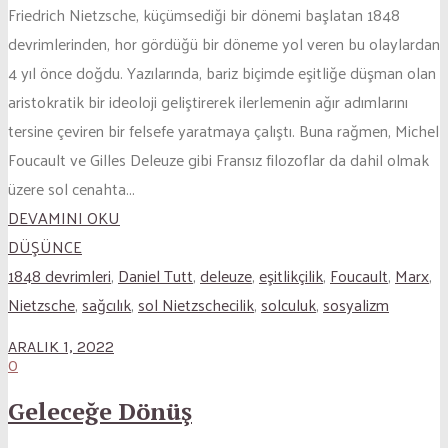
Friedrich Nietzsche, küçümsediği bir dönemi başlatan 1848
devrimlerinden, hor gördüğü bir döneme yol veren bu olaylardan
4 yıl önce doğdu. Yazılarında, bariz biçimde eşitliğe düşman olan
aristokratik bir ideoloji geliştirerek ilerlemenin ağır adımlarını
tersine çeviren bir felsefe yaratmaya çalıştı. Buna rağmen, Michel
Foucault ve Gilles Deleuze gibi Fransız filozoflar da dahil olmak
üzere sol cenahta...
DEVAMINI OKU
DÜŞÜNCE
1848 devrimleri
,
Daniel Tutt
,
deleuze
,
eşitlikçilik
,
Foucault
,
Marx
,
Nietzsche
,
sağcılık
,
sol Nietzschecilik
,
solculuk
,
sosyalizm
ARALIK 1, 2022
0
Geleceğe Dönüş