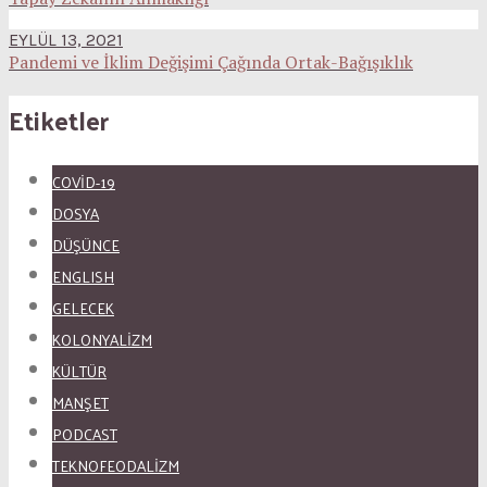
EYLÜL 13, 2021
Pandemi ve İklim Değişimi Çağında Ortak-Bağışıklık
Etiketler
COVID-19
DOSYA
DÜŞÜNCE
ENGLISH
GELECEK
KOLONYALİZM
KÜLTÜR
MANŞET
PODCAST
TEKNOFEODALİZM