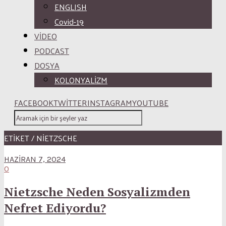
ENGLISH
Covid-19
VİDEO
PODCAST
DOSYA
KOLONYALİZM
FACEBOOK
TWITTER
INSTAGRAM
YOUTUBE
ETİKET / NIETZSCHE
HAZIRAN 7, 2024
0
Nietzsche Neden Sosyalizmden
Nefret Ediyordu?