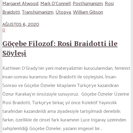
Margaret Atwood
,
Mark O'Connell
,
Posthümanizm
,
Rosi
Braidotti
,
Transhümanizm
,
Ütopya
,
William Gibson
AĞUSTOS 6, 2020
0
Göçebe Filozof: Rosi Braidotti ile
Söyleşi
Kathleen O’Grady’nin yeni materyalizmin kurucularından, feminist
insan-sonrası kuramcısı Rosi Braidotti ile söyleşisini, İnsan-
Sonrası ve Göçebe Özneler kitaplarını Türkçe’ye kazandıran
Öznur Karakaş’ın önsözüyle sunuyoruz. Göçebe Özneler Üzerine
Rosi Braidotti, Türkçe’ye birkaç yıl önce Kolektif Yayıncılık
tarafından kazandırıldı ama ziyadesiyle tartışılmadı denebilir;
farkın, özellikle de cinsel fark kuramının Luce Irigaray üzerinden
sahiplenildiği Göçebe Özneler, yazarın imgesel bir...