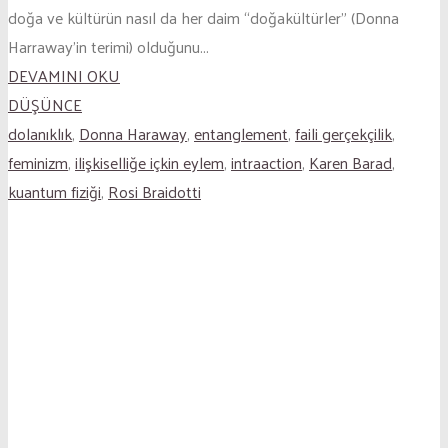
doğa ve kültürün nasıl da her daim “doğakültürler” (Donna
Harraway’in terimi) olduğunu...
DEVAMINI OKU
DÜŞÜNCE
dolanıklık
,
Donna Haraway
,
entanglement
,
faili gerçekçilik
,
feminizm
,
ilişkiselliğe içkin eylem
,
intraaction
,
Karen Barad
,
kuantum fiziği
,
Rosi Braidotti