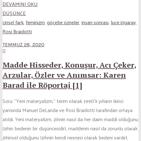
DEVAMINI OKU
DÜŞÜNCE
cinsel fark
,
feminizm
,
göçebe özneler
,
insan-sonrası
,
luce irigaray
,
Rosi Braidotti
TEMMUZ 28, 2020
0
Madde Hisseder, Konuşur, Acı Çeker,
Arzular, Özler ve Anımsar: Karen
Barad ile Röportaj [1]
Soru: “Yeni materyalizm,” terim olarak 1990’lı yılların ikinci
yarısında Manuel DeLanda ve Rosi Braidotti tarafından ortaya
atıldı. Yeni materyalizm, zihnin nasıl da her daim maddi olduğunu
(zihin bedenin bir düşüncesidir), maddenin nasıl da zorunlu olarak
zihinsel olduğunu (zihnin kendi nesnesi olarak bedeni vardır),