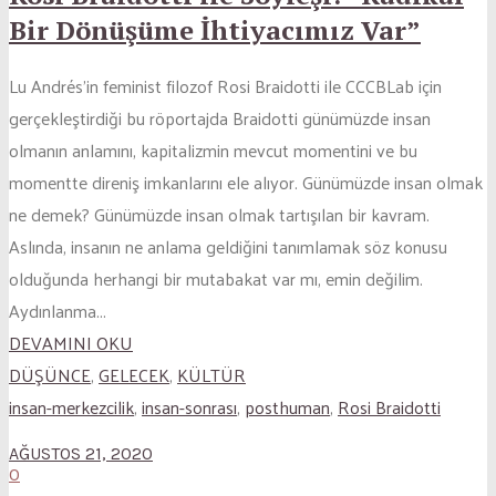
Bir Dönüşüme İhtiyacımız Var”
Lu Andrés’in feminist filozof Rosi Braidotti ile CCCBLab için
gerçekleştirdiği bu röportajda Braidotti günümüzde insan
olmanın anlamını, kapitalizmin mevcut momentini ve bu
momentte direniş imkanlarını ele alıyor. Günümüzde insan olmak
ne demek? Günümüzde insan olmak tartışılan bir kavram.
Aslında, insanın ne anlama geldiğini tanımlamak söz konusu
olduğunda herhangi bir mutabakat var mı, emin değilim.
Aydınlanma...
DEVAMINI OKU
DÜŞÜNCE
,
GELECEK
,
KÜLTÜR
insan-merkezcilik
,
insan-sonrası
,
posthuman
,
Rosi Braidotti
AĞUSTOS 21, 2020
0