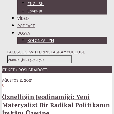
ENGLISH
Covid-19
VİDEO
PODCAST
DOSYA
KOLONYALİZM
FACEBOOK
TWITTER
INSTAGRAM
YOUTUBE
ETİKET / ROSI BRAIDOTTI
AĞUSTOS 2, 2021
0
Öznelliğin Jeodinamiği: Yeni
Materyalist Bir Radikal Politikanın
İmkânı Üzerine