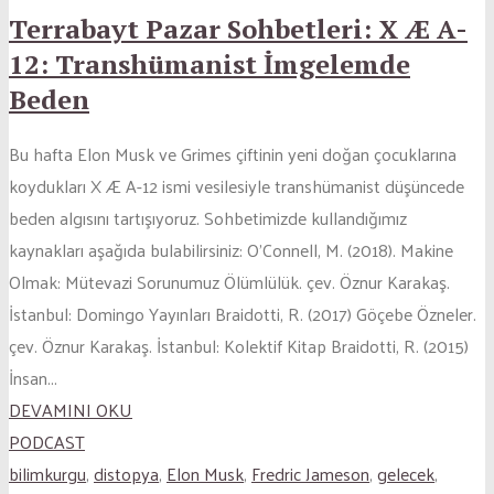
Terrabayt Pazar Sohbetleri: X Æ A-
12: Transhümanist İmgelemde
Beden
Bu hafta Elon Musk ve Grimes çiftinin yeni doğan çocuklarına
koydukları X Æ A-12 ismi vesilesiyle transhümanist düşüncede
beden algısını tartışıyoruz. Sohbetimizde kullandığımız
kaynakları aşağıda bulabilirsiniz: O’Connell, M. (2018). Makine
Olmak: Mütevazi Sorunumuz Ölümlülük. çev. Öznur Karakaş.
İstanbul: Domingo Yayınları Braidotti, R. (2017) Göçebe Özneler.
çev. Öznur Karakaş. İstanbul: Kolektif Kitap Braidotti, R. (2015)
İnsan...
DEVAMINI OKU
PODCAST
bilimkurgu
,
distopya
,
Elon Musk
,
Fredric Jameson
,
gelecek
,