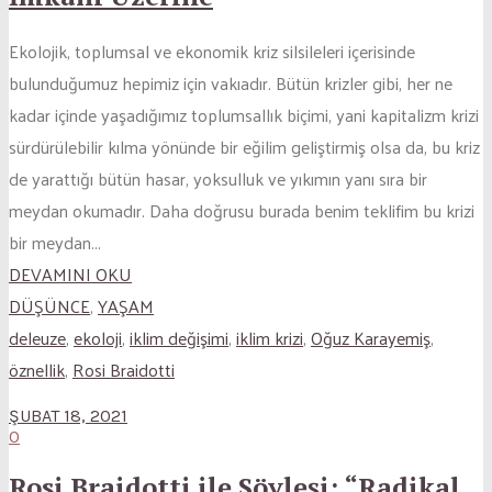
Ekolojik, toplumsal ve ekonomik kriz silsileleri içerisinde
bulunduğumuz hepimiz için vakıadır. Bütün krizler gibi, her ne
kadar içinde yaşadığımız toplumsallık biçimi, yani kapitalizm krizi
sürdürülebilir kılma yönünde bir eğilim geliştirmiş olsa da, bu kriz
de yarattığı bütün hasar, yoksulluk ve yıkımın yanı sıra bir
meydan okumadır. Daha doğrusu burada benim teklifim bu krizi
bir meydan...
DEVAMINI OKU
DÜŞÜNCE
,
YAŞAM
deleuze
,
ekoloji
,
iklim değişimi
,
iklim krizi
,
Oğuz Karayemiş
,
öznellik
,
Rosi Braidotti
ŞUBAT 18, 2021
0
Rosi Braidotti ile Söyleşi: “Radikal