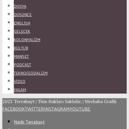
DOSYA
DÜŞÜNCE
ENGLISH
GELECEK
KOLONYALİZM
KÜLTÜR
MANŞET
PODCAST
TEKNOFEODALİZM
VİDEO
YAŞAM
2023 Terrabayt | Tüm Hakları Saklıdır. | Merhaba Grafik
FACEBOOK
TWITTER
INSTAGRAM
YOUTUBE
Nedir Terrabayt