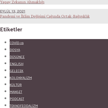
Yapay Zekanın Ahmaklığı
EYLÜL 13, 2021
Pandemi ve İklim Değişimi Çağında Ortak-Bağışıklık
Etiketler
COVID-19
DOSYA
DÜŞÜNCE
ENGLISH
GELECEK
KOLONYALİZM
KÜLTÜR
MANŞET
PODCAST
TEKNOFEODALİZM