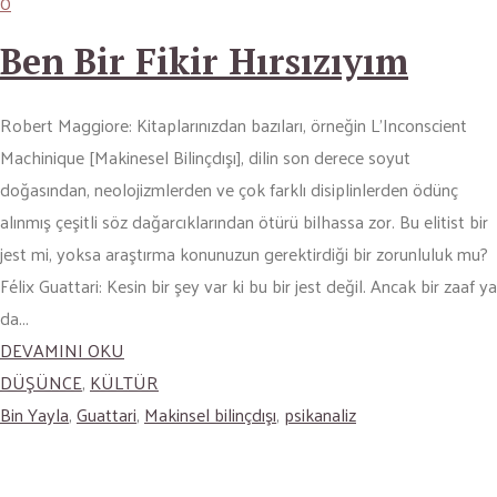
0
Ben Bir Fikir Hırsızıyım
Robert Maggiore: Kitaplarınızdan bazıları, örneğin L’Inconscient
Machinique [Makinesel Bilinçdışı], dilin son derece soyut
doğasından, neolojizmlerden ve çok farklı disiplinlerden ödünç
alınmış çeşitli söz dağarcıklarından ötürü bilhassa zor. Bu elitist bir
jest mi, yoksa araştırma konunuzun gerektirdiği bir zorunluluk mu?
Félix Guattari: Kesin bir şey var ki bu bir jest değil. Ancak bir zaaf ya
da...
DEVAMINI OKU
DÜŞÜNCE
,
KÜLTÜR
Bin Yayla
,
Guattari
,
Makinsel bilinçdışı
,
psikanaliz