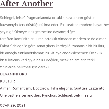
After Another
Schlegel, felsefi fragmanlarında ortaklık kavramının gösteri
kavramıyla ters düştüğünü ima eder. Bir taraftan modern hayat her
şeyin görülmeye indirgenmesine dayanır; diğer
taraftan komüniteler kurar, ortaklık olmadan modernite de olmaz.
Fakat Schlegel’e göre sanatçıların kardeşliği zamansız bir birliktir,
bir amaçla sınırlandırılamaz; bir kitleye endekslenemez. Ortaklık
hissi kitlenin varlığıyla belirli değildir, ortak anlamların farklı
zihinlerde belirmesi için gerekli...
DEVAMINI OKU
KÜLTÜR
Alman Romantizmi
,
Doctorow
,
Film eleştirisi
,
Guattari
,
Lazzarato
,
One battle after another
,
Pynchon
,
Schlegel
,
Selvin Yaltır
OCAK 29, 2021