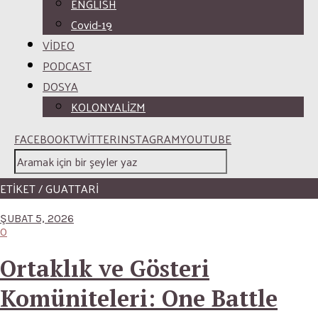
ENGLISH
Covid-19
VİDEO
PODCAST
DOSYA
KOLONYALİZM
FACEBOOK
TWITTER
INSTAGRAM
YOUTUBE
ETİKET / GUATTARI
ŞUBAT 5, 2026
0
Ortaklık ve Gösteri
Komüniteleri: One Battle