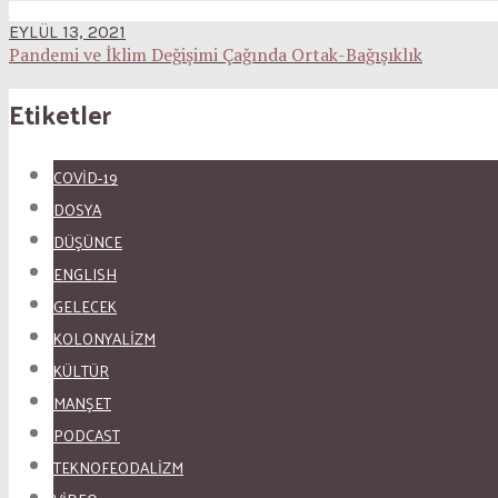
EYLÜL 13, 2021
Pandemi ve İklim Değişimi Çağında Ortak-Bağışıklık
Etiketler
COVID-19
DOSYA
DÜŞÜNCE
ENGLISH
GELECEK
KOLONYALİZM
KÜLTÜR
MANŞET
PODCAST
TEKNOFEODALİZM