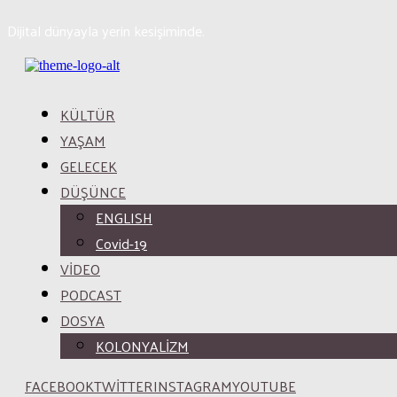
Dijital dünyayla yerin kesişiminde.
KÜLTÜR
YAŞAM
GELECEK
DÜŞÜNCE
ENGLISH
Covid-19
VİDEO
PODCAST
DOSYA
KOLONYALİZM
FACEBOOK
TWITTER
INSTAGRAM
YOUTUBE