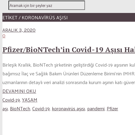
ETİKET / KORONAVIRÜS AŞISI
ARALIK 3, 2020
0
Pfizer/BioNTech’in Covid-19 Aşısı H
Birleşik Krallık, BioNTech şirketinin geliştirdiği Covid-19 aşısını
bağımsız İlaç ve Sağlık Bakım Ürünleri Düzenleme Birimi’nin (MHRA)
uzmanlarının detaylı veri analizi sonrasında kurum aşının katı güvenli
DEVAMINI OKU
Covid-19
,
YAŞAM
aşı
,
BioNTech
,
Covid-19
,
koronavirüs aşısı
,
pandemi
,
Pfizer