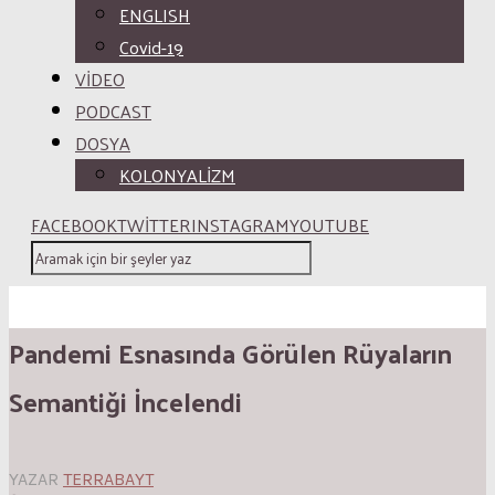
ENGLISH
Covid-19
VİDEO
PODCAST
DOSYA
KOLONYALİZM
FACEBOOK
TWITTER
INSTAGRAM
YOUTUBE
Pandemi Esnasında Görülen Rüyaların
Semantiği İncelendi
YAZAR
TERRABAYT