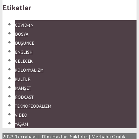
Etiketler
COVID-19
DOSYA
DÜŞÜNCE
ENGLISH
GELECEK
KOLONYALİZM
KÜLTÜR
MANŞET
PODCAST
TEKNOFEODALİZM
VİDEO
YAŞAM
2023 Terrabayt | Tüm Hakları Saklıdır. | Merhaba Grafik