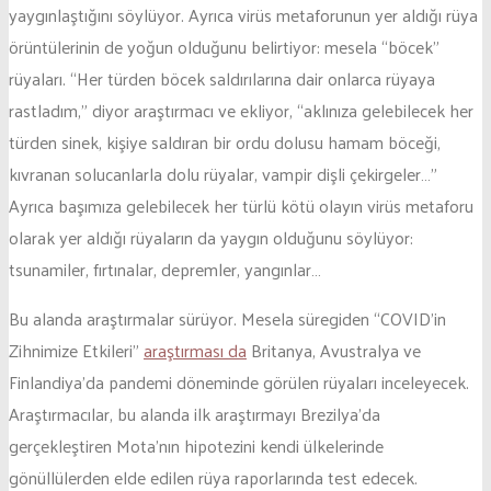
yaygınlaştığını söylüyor. Ayrıca virüs metaforunun yer aldığı rüya
örüntülerinin de yoğun olduğunu belirtiyor: mesela “böcek”
rüyaları. “Her türden böcek saldırılarına dair onlarca rüyaya
rastladım,” diyor araştırmacı ve ekliyor, “aklınıza gelebilecek her
türden sinek, kişiye saldıran bir ordu dolusu hamam böceği,
kıvranan solucanlarla dolu rüyalar, vampir dişli çekirgeler…”
Ayrıca başımıza gelebilecek her türlü kötü olayın virüs metaforu
olarak yer aldığı rüyaların da yaygın olduğunu söylüyor:
tsunamiler, fırtınalar, depremler, yangınlar…
Bu alanda araştırmalar sürüyor. Mesela süregiden “COVID’in
Zihnimize Etkileri”
araştırması da
Britanya, Avustralya ve
Finlandiya’da pandemi döneminde görülen rüyaları inceleyecek.
Araştırmacılar, bu alanda ilk araştırmayı Brezilya’da
gerçekleştiren Mota’nın hipotezini kendi ülkelerinde
gönüllülerden elde edilen rüya raporlarında test edecek.