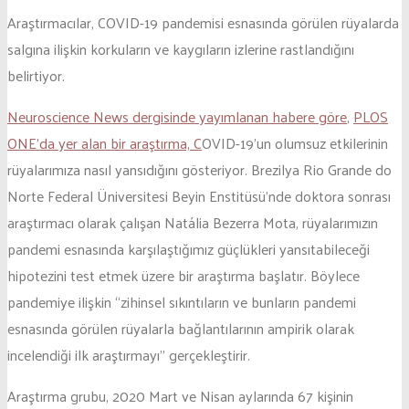
Araştırmacılar, COVID-19 pandemisi esnasında görülen rüyalarda
salgına ilişkin korkuların ve kaygıların izlerine rastlandığını
belirtiyor.
Neuroscience News dergisinde yayımlanan habere göre
,
PLOS
ONE’da yer alan bir araştırma, C
OVID-19’un olumsuz etkilerinin
rüyalarımıza nasıl yansıdığını gösteriyor. Brezilya Rio Grande do
Norte Federal Üniversitesi Beyin Enstitüsü’nde doktora sonrası
araştırmacı olarak çalışan Natália Bezerra Mota, rüyalarımızın
pandemi esnasında karşılaştığımız güçlükleri yansıtabileceği
hipotezini test etmek üzere bir araştırma başlatır. Böylece
pandemiye ilişkin “zihinsel sıkıntıların ve bunların pandemi
esnasında görülen rüyalarla bağlantılarının ampirik olarak
incelendiği ilk araştırmayı” gerçekleştirir.
Araştırma grubu, 2020 Mart ve Nisan aylarında 67 kişinin