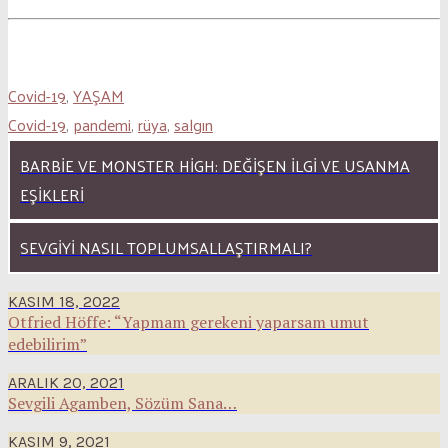
Covid-19
,
YAŞAM
Covid-19
,
pandemi
,
rüya
,
salgın
BARBIE VE MONSTER HIGH: DEĞIŞEN İLGI VE USANMA
EŞIKLERI
SEVGIYI NASIL TOPLUMSALLAŞTIRMALI?
KASIM 18, 2022
Otfried Höffe: “Yapmam gerekeni yaparsam umut
edebilirim”
ARALIK 20, 2021
Sevgili Agamben, Sözüm Sana…
KASIM 9, 2021