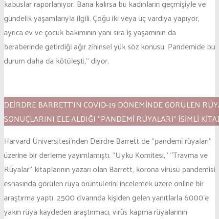
kabuslar raporlanıyor. Bana kalırsa bu kadınların geçmişiyle ve
gündelik yaşamlarıyla ilgili. Çoğu iki veya üç vardiya yapıyor,
ayrıca ev ve çocuk bakımının yanı sıra iş yaşamının da
beraberinde getirdiği ağır zihinsel yük söz konusu. Pandemide bu
durum daha da kötüleşti,” diyor.
DEIRDRE BARRETT’IN COVID-19 DÖNEMINDE GÖRÜLEN RÜY
SONUÇLARINI ELE ALDIĞI “PANDEMI RÜYALARI” ISIMLI KITAB
Harvard Üniversitesi’nden Deirdre Barrett de “pandemi rüyaları”
üzerine bir derleme yayımlamıştı. “Uyku Komitesi,” “Travma ve
Rüyalar” kitaplarının yazarı olan Barrett, korona virüsü pandemisi
esnasında görülen rüya örüntülerini incelemek üzere online bir
araştırma yaptı. 2500 civarında kişiden gelen yanıtlarla 6000’e
yakın rüya kaydeden araştırmacı, virüs kapma rüyalarının