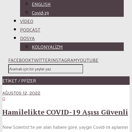
ENGLISH
Covid-19
VİDEO
PODCAST
DOSYA
KOLONYALİZM
FACEBOOK
TWITTER
INSTAGRAM
YOUTUBE
ETİKET / PFIZER
AĞUSTOS 12, 2022
0
Hamilelikte COVID-19 Aşısı Güvenli
New Scientist’te yer alan habere göre, yaygın Covid-19 aşılarının