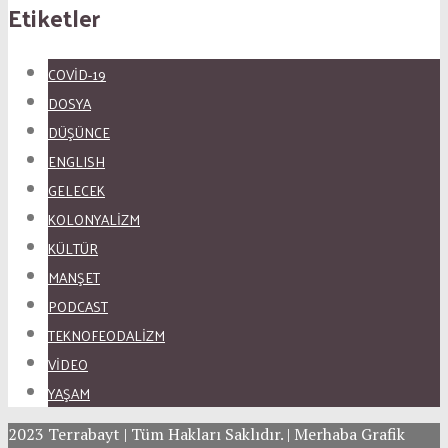
Etiketler
COVID-19
DOSYA
DÜŞÜNCE
ENGLISH
GELECEK
KOLONYALİZM
KÜLTÜR
MANŞET
PODCAST
TEKNOFEODALİZM
VİDEO
YAŞAM
2023 Terrabayt | Tüm Hakları Saklıdır. | Merhaba Grafik