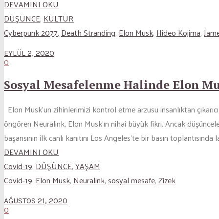
DEVAMINI OKU
DÜŞÜNCE
,
KÜLTÜR
Cyberpunk 2077
,
Death Stranding
,
Elon Musk
,
Hideo Kojima
,
Jam
EYLÜL 2, 2020
0
Sosyal Mesafelenme Halinde Elon Mu
Elon Musk’un zihinlerimizi kontrol etme arzusu insanlıktan çıkarıcı
öngören Neuralink, Elon Musk’ın nihai büyük fikri. Ancak düşüncele
başarısının ilk canlı kanıtını Los Angeles’te bir basın toplantısında la
DEVAMINI OKU
Covid-19
,
DÜŞÜNCE
,
YAŞAM
Covid-19
,
Elon Musk
,
Neuralink
,
sosyal mesafe
,
Zizek
AĞUSTOS 21, 2020
0