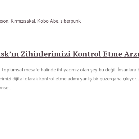
eson
,
Kırmızısakal
,
Kobo Abe
,
siberpunk
sk’ın Zihinlerimizi Kontrol Etme Arz
, toplumsal mesafe halinde ihtiyacımız olan şey bu değil. İnsanlara b
rimizi dijital olarak kontrol etme adımı yanlış bir güzergaha çıkıyo
nse...