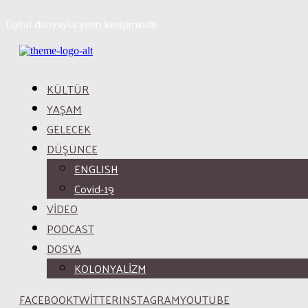
Dijital dünyayla yerin kesişiminde.
KÜLTÜR
YAŞAM
GELECEK
DÜŞÜNCE
ENGLISH
Covid-19
VİDEO
PODCAST
DOSYA
KOLONYALİZM
FACEBOOK
TWITTER
INSTAGRAM
YOUTUBE