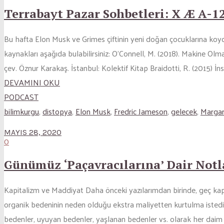
Terrabayt Pazar Sohbetleri: X Æ A-
Bu hafta Elon Musk ve Grimes çiftinin yeni doğan çocuklarına koyd
kaynakları aşağıda bulabilirsiniz: O’Connell, M. (2018). Makine O
çev. Öznur Karakaş. İstanbul: Kolektif Kitap Braidotti, R. (2015) İnsa
DEVAMINI OKU
PODCAST
bilimkurgu
,
distopya
,
Elon Musk
,
Fredric Jameson
,
gelecek
,
Marga
MAYIS 28, 2020
0
Günümüz ‘Paçavracılarına’ Dair Notl
Kapitalizm ve Maddiyat Daha önceki yazılarımdan birinde, geç kapi
organik bedeninin neden olduğu ekstra maliyetten kurtulma istedi
bedenler, uyuyan bedenler, yaşlanan bedenler vs. olarak her daim k