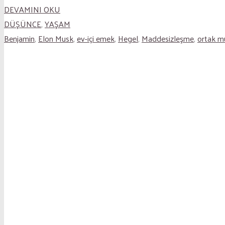
DEVAMINI OKU
DÜŞÜNCE
,
YAŞAM
Benjamin
,
Elon Musk
,
ev-içi emek
,
Hegel
,
Maddesizleşme
,
ortak m