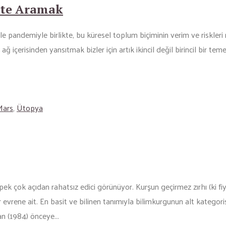
şte Aramak
ikle pandemiyle birlikte, bu küresel toplum biçiminin verim ve riskle
u ağ içerisinden yansıtmak bizler için artık ikincil değil birincil bir t
Mars
,
Ütopya
 çok açıdan rahatsız edici görünüyor. Kurşun geçirmez zırhı (ki fiya
 evrene ait. En basit ve bilinen tanımıyla bilimkurgunun alt kategor
an (1984) önceye...