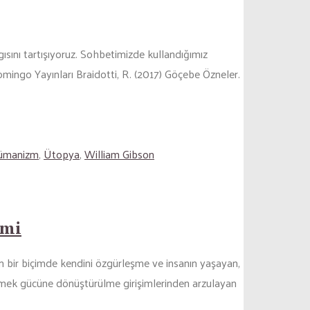
sını tartışıyoruz. Sohbetimizde kullandığımız
mingo Yayınları Braidotti, R. (2017) Göçebe Özneler.
ümanizm
,
Ütopya
,
William Gibson
imi
n bir biçimde kendini özgürleşme ve insanın yaşayan,
 emek gücüne dönüştürülme girişimlerinden arzulayan