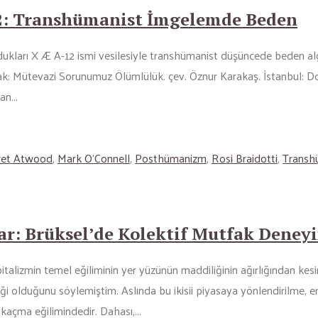
12: Transhümanist İmgelemde Beden
ukları X Æ A-12 ismi vesilesiyle transhümanist düşüncede beden algı
lmak: Mütevazi Sorunumuz Ölümlülük. çev. Öznur Karakaş. İstanbul: Do
n...
ret Atwood
,
Mark O'Connell
,
Posthümanizm
,
Rosi Braidotti
,
Transh
ar: Brüksel’de Kolektif Mutfak Deney
talizmin temel eğiliminin yer yüzünün maddiliğinin ağırlığından kesi
ği olduğunu söylemiştim. Aslında bu ikisii piyasaya yönlendirilme,
açma eğilimindedir. Dahası,...