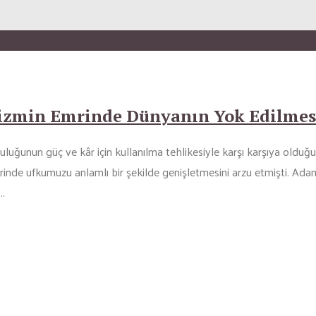
lizmin Emrinde Dünyanın Yok Edilmes
lculuğunun güç ve kâr için kullanılma tehlikesiyle karşı karşıya o
a üzerinde ufkumuzu anlamlı bir şekilde genişletmesini arzu etmişti. 
..