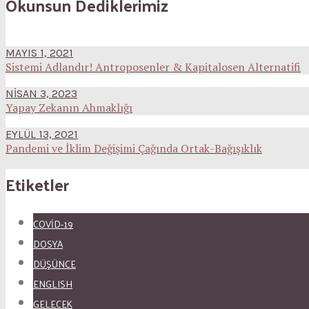
Okunsun Dediklerimiz
MAYIS 1, 2021
Sistemi Adlandır! Antroposenler & Kapitalosen Alternatifi
NISAN 3, 2023
Yapay Zekanın Ahmaklığı
EYLÜL 13, 2021
Pandemi ve İklim Değişimi Çağında Ortak-Bağışıklık
Etiketler
COVID-19
DOSYA
DÜŞÜNCE
ENGLISH
GELECEK