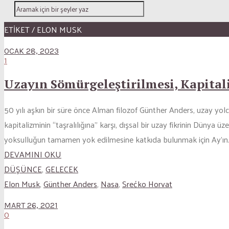
ETİKET / ELON MUSK
OCAK 28, 2023
1
Uzayın Sömürgeleştirilmesi, Kapita
50 yılı aşkın bir süre önce Alman filozof Günther Anders, uzay yo
kapitalizminin “taşralılığına” karşı, dışsal bir uzay fikrinin Düny
yoksulluğun tamamen yok edilmesine katkıda bulunmak için Ay’ın.
DEVAMINI OKU
DÜŞÜNCE
,
GELECEK
Elon Musk
,
Günther Anders
,
Nasa
,
Srećko Horvat
MART 26, 2021
0