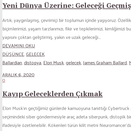
Yeni Dünya Üzerine: Geleceği Geçmi
Artık; yaygınlaşmış, çevrimiçi bir toplumun içinde yaşıyoruz. Özell
biçimlerimizi, yaşam tarzlarımızı, fikir ve tepkilerimizi, kimliğimizi b
yapısını çoktan geliştirmiş, yakın ve uzak geleceği...
DEVAMINI OKU
DÜŞÜNCE
,
GELECEK
Ballardian
,
distopya
,
Elon Musk
,
gelecek
,
James Graham Ballard
,
ARALIK 6, 2020
0
Kayıp Geleceklerden Çıkmak
Elon Musk’ın geçtiğimiz günlerde kamuoyuna tanıttığı Cybertruck pek
seçimindeki siber göndermesiyle araç adeta siberpunk, distopik bir
ifadesiyle özetlenebilir. Kökenleri türün kilit metni Neuromancer’d