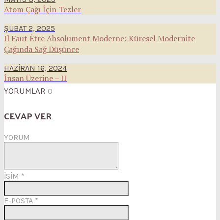
Atom Çağı İçin Tezler
ŞUBAT 2, 2025
Il Faut Être Absolument Moderne: Küresel Modernite
Çağında Sağ Düşünce
HAZIRAN 16, 2024
İnsan Üzerine – II
YORUMLAR
0
CEVAP VER
YORUM
İSİM
*
E-POSTA
*