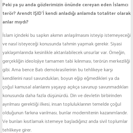
Peki ya şu anda gözlerimizin önünde cereyan eden İslamcı
terör? Arendt IŞID’İ kendi anladığı anlamda totaliter olarak
anlar mıydı?
İslam içindeki bu sapkın akımın anlaşılmasını isteyip istemeyeceği
ve nasıl isteyeceği konusunda tahmin yapmak gerekir. Siyasi
yaklaşımlarında kesinlikle aktarılabilecek unsurlar var. Örneğin,
gerçekliğin ideolojiye tamamen tabi kılınması, terörün merkeziliği
gibi. Ama bence Batı demokrasilerinin bu tehlikeye karşı
kendilerini nasıl savundukları, boyun eğip eğmedikleri ya da
çoğul kamusal alanlarını yaşayıp açıkça savunup savunmadıkları
konusunda daha fazla düşünürdü. Din ve devletin birbirinden
ayrılması gerektiği ilkesi, insan topluluklarının temelde çoğul
olduğunun farkına varılması, bunlar modernitenin kazanımlarıdır.
Ve bunları kısıtlamak istemeye başladığınız anda sivil toplumlar
tehlikeye girer.