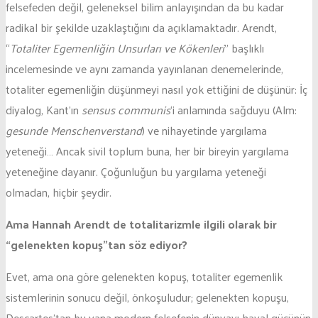
felsefeden değil, geleneksel bilim anlayışından da bu kadar
radikal bir şekilde uzaklaştığını da açıklamaktadır. Arendt,
“
Totaliter Egemenliğin Unsurları ve Kökenleri
” başlıklı
incelemesinde ve aynı zamanda yayınlanan denemelerinde,
totaliter egemenliğin düşünmeyi nasıl yok ettiğini de düşünür: İç
diyalog, Kant’ın
sensus communis
‘i anlamında sağduyu (Alm:
gesunde Menschenverstand
) ve nihayetinde yargılama
yeteneği… Ancak sivil toplum buna, her bir bireyin yargılama
yeteneğine dayanır. Çoğunluğun bu yargılama yeteneği
olmadan, hiçbir şeydir.
Ama Hannah Arendt de totalitarizmle ilgili olarak bir
“gelenekten kopuş”tan söz ediyor?
Evet, ama ona göre gelenekten kopuş, totaliter egemenlik
sistemlerinin sonucu değil, önkoşuludur; gelenekten kopuşu,
Descartes’tan bu yana modern felsefenin dünyayı hayal gücünün