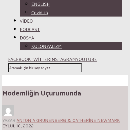
ENGLISH
Covid-19
VİDEO
PODCAST
DOSYA
KOLONYALİZM
FACEBOOK
TWITTER
INSTAGRAM
YOUTUBE
Modernliğin Uçurumunda
YAZAR
ANTONIA GRUNENBERG & CATHERINE NEWMARK
EYLÜL 16, 2022