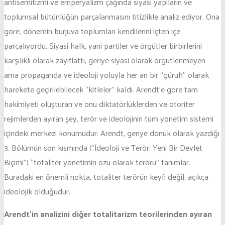
antisemitizmi ve emperyalizm çağında siyasi yapıların ve
toplumsal bütünlüğün parçalanmasını titizlikle analiz ediyor. Ona
göre, dönemin burjuva toplumları kendilerini içten içe
parçalıyordu. Siyasi halk, yani partiler ve örgütler birbirlerini
karşılıklı olarak zayıflattı, geriye siyasi olarak örgütlenmeyen
ama propaganda ve ideoloji yoluyla her an bir “güruh” olarak
harekete geçirilebilecek “kitleler” kaldı. Arendt’e göre tam
hakimiyeti oluşturan ve onu diktatörlüklerden ve otoriter
rejimlerden ayıran şey, terör ve ideolojinin tüm yönetim sistemi
içindeki merkezi konumudur: Arendt, geriye dönük olarak yazdığı
3. Bölümün son kısmında (“İdeoloji ve Terör: Yeni Bir Devlet
Biçimi”) “totaliter yönetimin özü olarak terörü” tanımlar.
Buradaki en önemli nokta, totaliter terörün keyfi değil, açıkça
ideolojik olduğudur.
Arendt’in analizini diğer totalitarizm teorilerinden ayıran