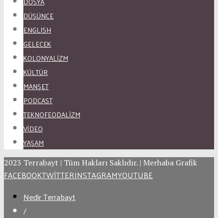
DOSYA
DÜŞÜNCE
ENGLISH
GELECEK
KOLONYALİZM
KÜLTÜR
MANŞET
PODCAST
TEKNOFEODALİZM
VİDEO
YAŞAM
2023 Terrabayt | Tüm Hakları Saklıdır. | Merhaba Grafik
FACEBOOK
TWITTER
INSTAGRAM
YOUTUBE
Nedir Terrabayt
/