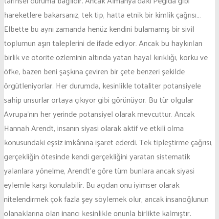
tarihsel duruma bağlıdır. Ancak Almanya’daki Pegida gibi
hareketlere bakarsanız, tek tip, hatta etnik bir kimlik çağrısı…
Elbette bu aynı zamanda henüz kendini bulamamış bir sivil
toplumun aşırı taleplerini de ifade ediyor. Ancak bu haykırılan
birlik ve otorite özleminin altında yatan hayal kırıklığı, korku ve
öfke, bazen beni şaşkına çeviren bir çete benzeri şekilde
örgütleniyorlar. Her durumda, kesinlikle totaliter potansiyele
sahip unsurlar ortaya çıkıyor gibi görünüyor. Bu tür olgular
Avrupa’nın her yerinde potansiyel olarak mevcuttur. Ancak
Hannah Arendt, insanın siyasi olarak aktif ve etkili olma
konusundaki eşsiz imkânına işaret ederdi. Tek tipleştirme çağrısı,
gerçekliğin ötesinde kendi gerçekliğini yaratan sistematik
yalanlara yönelme, Arendt’e göre tüm bunlara ancak siyasi
eylemle karşı konulabilir. Bu açıdan onu iyimser olarak
nitelendirmek çok fazla şey söylemek olur, ancak insanoğlunun
olanaklarına olan inancı kesinlikle onunla birlikte kalmıştır.