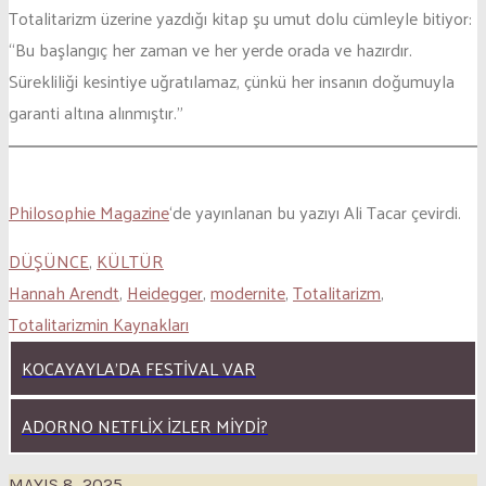
Totalitarizm üzerine yazdığı kitap şu umut dolu cümleyle bitiyor:
“Bu başlangıç her zaman ve her yerde orada ve hazırdır.
Sürekliliği kesintiye uğratılamaz, çünkü her insanın doğumuyla
garanti altına alınmıştır.”
Philosophie Magazine
‘de yayınlanan bu yazıyı Ali Tacar çevirdi.
DÜŞÜNCE
,
KÜLTÜR
Hannah Arendt
,
Heidegger
,
modernite
,
Totalitarizm
,
Totalitarizmin Kaynakları
KOCAYAYLA’DA FESTIVAL VAR
ADORNO NETFLIX İZLER MIYDI?
MAYIS 8, 2025