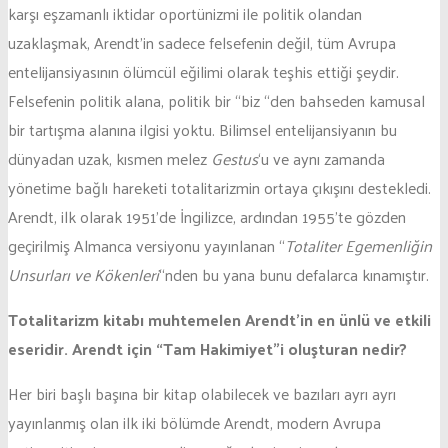
karşı eşzamanlı iktidar oportünizmi ile politik olandan
uzaklaşmak, Arendt’in sadece felsefenin değil, tüm Avrupa
entelijansiyasının ölümcül eğilimi olarak teşhis ettiği şeydir.
Felsefenin politik alana, politik bir “biz “den bahseden kamusal
bir tartışma alanına ilgisi yoktu. Bilimsel entelijansiyanın bu
dünyadan uzak, kısmen melez
Gestus
‘u ve aynı zamanda
yönetime bağlı hareketi totalitarizmin ortaya çıkışını destekledi.
Arendt, ilk olarak 1951’de İngilizce, ardından 1955’te gözden
geçirilmiş Almanca versiyonu yayınlanan “
Totaliter Egemenliğin
Unsurları ve Kökenleri
“nden bu yana bunu defalarca kınamıştır.
Totalitarizm kitabı muhtemelen Arendt’in en ünlü ve etkili
eseridir. Arendt için “Tam Hakimiyet”i oluşturan nedir?
Her biri başlı başına bir kitap olabilecek ve bazıları ayrı ayrı
yayınlanmış olan ilk iki bölümde Arendt, modern Avrupa