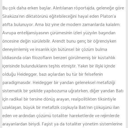
Bu çok daha erken başlar. Alıntılanan röportajda, geleneğe göre
Siraküza’nın diktatörünü eğitebileceğini hayal eden Platon’a
atıfta bulunuyor. Ama biz yine de modern zamanlarda kalalım:
Avrupa entelijansiyasının çürümesinin izleri yüzyılın başından
öncesine değin sürülebilir. Arendt bunu genç bir öğrenciyken
deneyimlemiş ve insanlık için bütünsel bir çözüm bulma
iddiasında olan filozofların benzeri görülmemiş bir küstahlık
içerisinde bulunduklarını teşhis etmiştir. Yakın bir ilişki içinde
olduğu Heidegger, bazı açılardan bu tür bir felsefenin
paradigmasıdır. Heidegger bir yandan geleneksel metafiziği
sistematik bir şekilde yapıbozuma uğratırken, diğer yandan Batı
için radikal bir tersine dönüş arayan, realpolitikten tiksintiyle
uzaklaşan, büyük bir metafizik coşkuyla Batı’nın çöküşünü ilan
eden ve ardından çözümü totaliter hareketlerde ve rejimlerde
arayanlardan biriydi. Faşist ya da totaliter yönetim sistemlerine