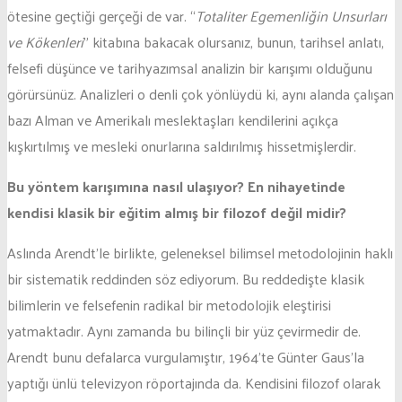
ötesine geçtiği gerçeği de var. “
Totaliter Egemenliğin Unsurları
ve Kökenleri
” kitabına bakacak olursanız, bunun, tarihsel anlatı,
felsefi düşünce ve tarihyazımsal analizin bir karışımı olduğunu
görürsünüz. Analizleri o denli çok yönlüydü ki, aynı alanda çalışan
bazı Alman ve Amerikalı meslektaşları kendilerini açıkça
kışkırtılmış ve mesleki onurlarına saldırılmış hissetmişlerdir.
Bu yöntem karışımına nasıl ulaşıyor? En nihayetinde
kendisi klasik bir eğitim almış bir filozof değil midir?
Aslında Arendt’le birlikte, geleneksel bilimsel metodolojinin haklı
bir sistematik reddinden söz ediyorum. Bu reddedişte klasik
bilimlerin ve felsefenin radikal bir metodolojik eleştirisi
yatmaktadır. Aynı zamanda bu bilinçli bir yüz çevirmedir de.
Arendt bunu defalarca vurgulamıştır, 1964’te Günter Gaus’la
yaptığı ünlü televizyon röportajında da. Kendisini filozof olarak