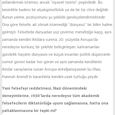
adlandırmak istemez, ancak “siyaset teorisi” peşindedir. Bu
kesinlikle kadınsı bir alçakgönüllülük ya da bir tür cilve değildir.
Bunun yerine, pozisyonunu şu şekilde gerekçelendirmektedir:
Ona göre felsefe, ait olmak istemediği “dünyasız” bir bilim haline
gelmişti. Felsefede dünyadan yüz çevirme, metafiziğe kaçış, aynı
zamanda kendini iktidara sunma, 20. yüzyılda Avrupa’da
neredeyse korkunç bir şekilde belirginleşen, kahramanları
gündelik hayatın dünyasını ve küçük insanları politik düşüncenin
somut görevi kadar hor gören ve aynı zamanda kendilerini
iktidar saraylarına sunan Avrupa entelijansiyasının bu iflası,
Hannah Arendt’in kararlılıkla kendini uzak tuttuğu şeydir.
Yani felsefeyi reddetmesi, Nazi dönemindeki
deneyimlerine, 1930’larda neredeyse tüm akademik
felsefecilerin diktatörlüğe uyum sağlamasına, hatta ona
yaltaklanmasına bir tepki mi?