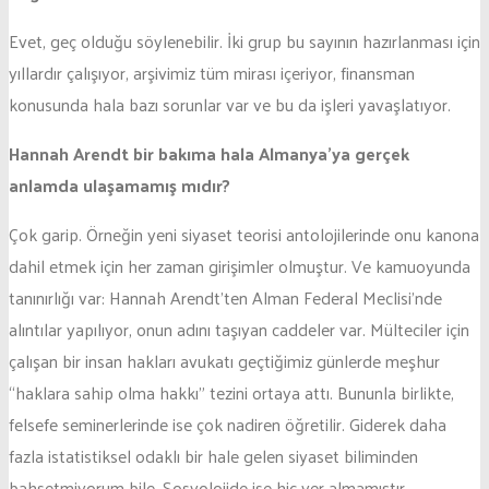
Evet, geç olduğu söylenebilir. İki grup bu sayının hazırlanması için
yıllardır çalışıyor, arşivimiz tüm mirası içeriyor, finansman
konusunda hala bazı sorunlar var ve bu da işleri yavaşlatıyor.
Hannah Arendt bir bakıma hala Almanya’ya gerçek
anlamda ulaşamamış mıdır?
Çok garip. Örneğin yeni siyaset teorisi antolojilerinde onu kanona
dahil etmek için her zaman girişimler olmuştur. Ve kamuoyunda
tanınırlığı var: Hannah Arendt’ten Alman Federal Meclisi’nde
alıntılar yapılıyor, onun adını taşıyan caddeler var. Mülteciler için
çalışan bir insan hakları avukatı geçtiğimiz günlerde meşhur
“haklara sahip olma hakkı” tezini ortaya attı. Bununla birlikte,
felsefe seminerlerinde ise çok nadiren öğretilir. Giderek daha
fazla istatistiksel odaklı bir hale gelen siyaset biliminden
bahsetmiyorum bile. Sosyolojide ise hiç yer almamıştır.