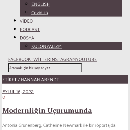
ENGLISH
Covid-19
VİDEO
PODCAST
DOSYA
KOLONYALİZM
FACEBOOK
TWITTER
INSTAGRAM
YOUTUBE
ETİKET / HANNAH ARENDT
EYLÜL 16, 2022
0
Modernliğin Uçurumunda
Antonia Grunenberg, Catherine Newmark ile bir röportajda.