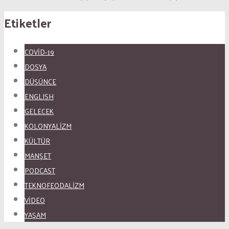
Etiketler
COVID-19
DOSYA
DÜŞÜNCE
ENGLISH
GELECEK
KOLONYALİZM
KÜLTÜR
MANŞET
PODCAST
TEKNOFEODALİZM
VİDEO
YAŞAM