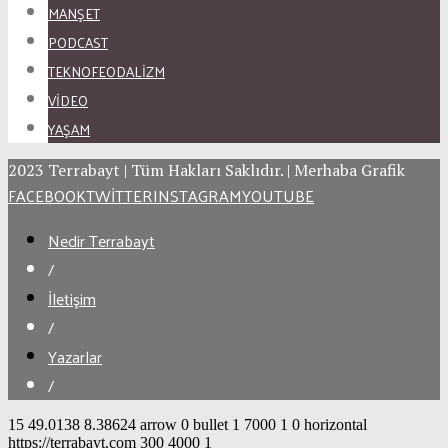
MANŞET
PODCAST
TEKNOFEODALİZM
VİDEO
YAŞAM
2023 Terrabayt | Tüm Hakları Saklıdır. | Merhaba Grafik
FACEBOOK
TWITTER
INSTAGRAM
YOUTUBE
Nedir Terrabayt
/
İletişim
/
Yazarlar
/
15
49.0138
8.38624
arrow
0
bullet
1
7000
1
0
horizontal
https://terrabayt.com
300
4000
1