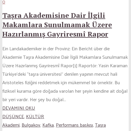
0
Taşra Akademisine Dair İlgili
Makamlara Sunulmamak Üzere
Hazırlanmış Gayriresmî Rapor
Ein Landakademiker in der Provinz: Ein Bericht über die
Akademie Taşra Akademisine Dair İlgili Makamlara Sunulmamak
Üzere Hazırlanmış Gayriresmî Rapor[1] Raportör: Yasin Karaman
Türkiye’deki “taşra üniversitesi” denilen yapının mevcut hali
Aristoteles fiziğini reddetmek için mükemmel bir örnektir. Bu
fiziksel kurama göre doğada varolan her şeyin kendine ait doğal
bir yeri vardır. Her şey bu doğal...
DEVAMINI OKU
DÜŞÜNCE
,
KÜLTÜR
Akademi
,
Bulgakov
,
Kafka
,
Performans baskısı
,
Taşra