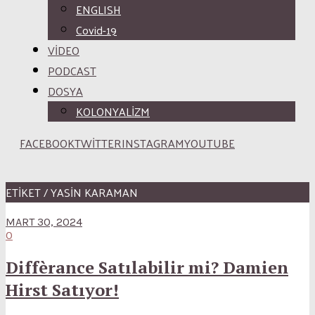
ENGLISH
Covid-19
VİDEO
PODCAST
DOSYA
KOLONYALİZM
FACEBOOK
TWITTER
INSTAGRAM
YOUTUBE
ETİKET / YASIN KARAMAN
MART 30, 2024
0
Diffèrance Satılabilir mi? Damien
Hirst Satıyor!