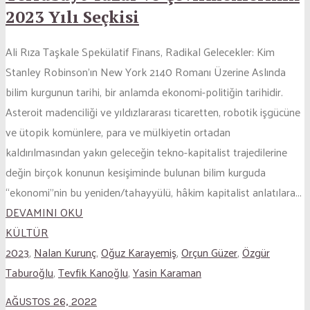
2023 Yılı Seçkisi
Ali Rıza Taşkale Spekülatif Finans, Radikal Gelecekler: Kim
Stanley Robinson’ın New York 2140 Romanı Üzerine Aslında
bilim kurgunun tarihi, bir anlamda ekonomi-politiğin tarihidir.
Asteroit madenciliği ve yıldızlararası ticaretten, robotik işgücüne
ve ütopik komünlere, para ve mülkiyetin ortadan
kaldırılmasından yakın geleceğin tekno-kapitalist trajedilerine
değin birçok konunun kesişiminde bulunan bilim kurguda
“ekonomi”nin bu yeniden/tahayyülü, hâkim kapitalist anlatılara...
DEVAMINI OKU
KÜLTÜR
2023
,
Nalan Kurunç
,
Oğuz Karayemiş
,
Orçun Güzer
,
Özgür
Taburoğlu
,
Tevfik Kanoğlu
,
Yasin Karaman
AĞUSTOS 26, 2022