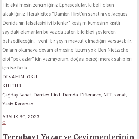
Hiç eksilmesin zenginliğiniz Ephesoslular, ki belli olsun
alçaklığınız. Herakleitos “Damien Hirst’ün sanatını ve Jacques
Derrida’nın felsefesini iyi bilenler” kesişim kümesinin kısıtlı
sayıdaki elemanları bu yazıda zaten bildikleri şeylerden
bahsedileceğini, “yeni” bir şeyin mevcut olmadığını varsayabilir.
Onların okumaya devam etmesine lüzum yok. Ben Nietzsche
gibi “pek azlar” için yazmıyorum, doğası gereği merak sahipleri
için ise fazla...
DEVAMINI OKU
KÜLTÜR
Çağdaş Sanat
,
Damien Hirst
,
Derrida
,
Differance
,
NFT
,
sanat
,
Yasin Karaman
ARALIK 30, 2023
0
Terrabayt Yazar ve Çevirmenlerinin