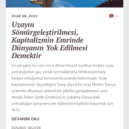
OCAK 28, 2023
1
Uzayın
Sömürgeleştirilmesi,
Kapitalizmin Emrinde
Dünyanın Yok Edilmesi
Demektir
50 yılı aşkın bir süre önce Alman filozof Günther Anders, uzay
yolculuğunun güç ve kâr için kullanılma tehlikesiyle karşı
karşıya olduğumuz konusunda uyarıda bulunmuştu. Uzay
kapitalizminin “taşralılığına” karşı, dışsal bir uzay fikrinin Dünya
üzerinde ufkumuzu anlamlı bir şekilde genişletmesini arzu
etmişti. Adam Smith Enstitüsü 22 Şubat’ta Dünya’daki
yoksulluğun tamamen yok edilmesine katkıda bulunmak için
Ay’ın...
DEVAMINI OKU
DÜŞÜNCE
,
GELECEK