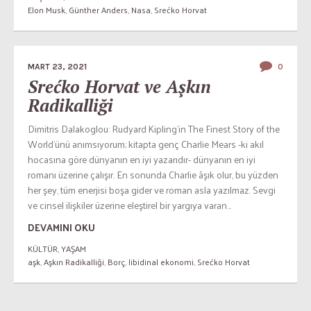
Elon Musk
,
Günther Anders
,
Nasa
,
Srećko Horvat
MART 23, 2021
0
Srećko Horvat ve Aşkın
Radikalliği
Dimitris Dalakoglou: Rudyard Kipling’in The Finest Story of the
World’ünü anımsıyorum; kitapta genç Charlie Mears -ki akıl
hocasına göre dünyanın en iyi yazarıdır- dünyanın en iyi
romanı üzerine çalışır. En sonunda Charlie âşık olur, bu yüzden
her şey, tüm enerjisi boşa gider ve roman asla yazılmaz. Sevgi
ve cinsel ilişkiler üzerine eleştirel bir yargıya varan...
DEVAMINI OKU
KÜLTÜR
,
YAŞAM
aşk
,
Aşkın Radikalliği
,
Borç
,
libidinal ekonomi
,
Srećko Horvat