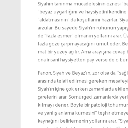
Siyahın tanınma mücadelesinin öznesi “be
“beyaz uygarlığını ve haysiyetini kendine 
“aldatmasının” da koşullarını hazırlar. Siya
arzular. Bu sayede Siyah’ın ruhunun yapı
de “fazla esmer” olmanın yollarını arar. Ü
fazla göze çarpmayacağını umut eder. Beya
mat bir yüzey açılır. Ama arayışına cevap 
ona insani haysiyetten pay verse de o bu
Fanon, Siyah ve Beyaz’ın, zor olsa da, “sağlı
arasında telafi edilmesi gereken mesafeyi
Siyah’ın içine çok erken zamanlarda ekil
çarelerini arar. Sömürgeci zamanlarda ye
kılmayı dener. Böyle bir patoloji tohumun
ve yanlış anlama kümesini” teşhir etmeye ç
kaynağını belirlemenin yollarını arar. “Siy