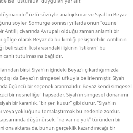
inde ise “üstünlük” duyguları yer alır.
 düşmanıdır” özlü sözüyle analoji kurar ve Siyah’ın Beyaz
olduğunu söyler. Sömürge-sonrası yıllarda onun “özüne”
 Antilli, civarında Avrupalı olduğu zaman anlamlı bir
r gölge olarak Beyaz da bu kimliği pekiştirebilir. Antillinin
rsizdir. İkisi arasındaki ilişkinin “istikrarı” bu
 canlı tutulmasına bağlıdır.
arından birisi, Siyah’ın içindeki Beyaz’ı çıkardığımızda
linçdışı da Beyaz’ın simgesel ufkuyla belirlenmiştir. Siyah
şında üçüncü bir seçenek aranmalıdır. Beyaz kendi simgesel
“ezici bir nesnelliğe” hapseder. Siyah’ın simgesel donanımı
iyah bir karanlık, “bir şer, kusur” gibi durur. “Siyah’ın
ığını veya yokluğunu temalaştırmak bu nedenle zordur.
lim kapsamında düşünürsek, “ne var ne yok” türünden bir
ni ona aktarsa da, bunun gerçeklik kazandıracağı bir