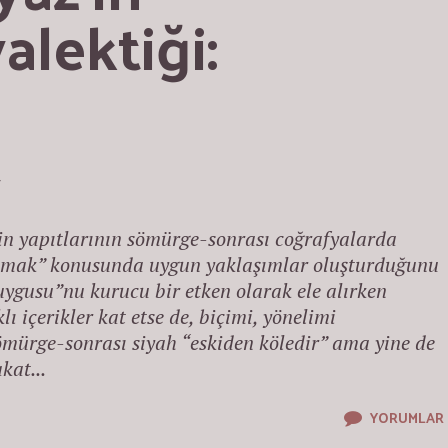
lektiği: 
4
’in yapıtlarının sömürge-sonrası coğrafyalarda
lamak” konusunda uygun yaklaşımlar oluşturduğunu
duygusu”nu kurucu bir etken olarak ele alırken
lı içerikler kat etse de, biçimi, yönelimi
ömürge-sonrası siyah “eskiden köledir” ama yine de
kat...
YORUMLAR