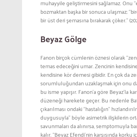
muhayyile geliştirmesini sağlamaz. Onu “
bozmaktan başka bir sonuca ulaşmaz; “bir
bir üst deri şemasına bırakarak çöker.” (202
Beyaz Gölge
Fanon birçok cümlenin öznesi olarak “zen
temas edeceğini umar. Zencinin kendisine
kendisine kör demesi gibidir. En çok da zen
sorumluluğundan uzaklaşmak için onu daha 
bu isme yapışır. Fanon’a göre Beyaz’la ka
düzeneği harekete geçer. Bu nedenle Batı
çıkarılması ondaki “hastalığın” hızlandırı
duygusuyla” böyle asimetrik ilişkilerin o
savunmaları da alınırsa, semptomuyla barı
kalır. “Beyaz Efendi’nin karşısında korku i