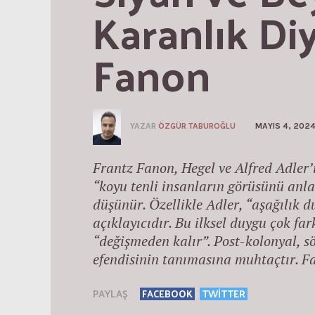
Karanlık Diya
Fanon
YAZAR
ÖZGÜR TABUROĞLU
MAYIS 4, 202
Frantz Fanon, Hegel ve Alfred Adler
“koyu tenli insanların görüsünü an
düşünür. Özellikle Adler, “aşağılık 
açıklayıcıdır. Bu ilksel duygu çok fark
“değişmeden kalır”. Post-kolonyal, s
efendisinin tanımasına muhtaçtır. Fa
PAYLAŞ
FACEBOOK
TWITTER