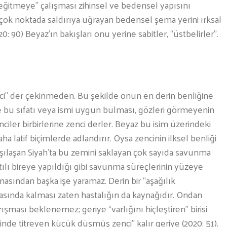
eğitmeye” çalışması zihinsel ve bedensel yapısını
çok noktada saldırıya uğrayan bedensel şema yerini ırksal
0: 90) Beyaz’ın bakışları onu yerine sabitler, “üstbelirler”.
ci” der çekinmeden. Bu şekilde onun en derin benliğine
 bu sıfatı veya ismi uygun bulması, gözleri görmeyenin
ciler birbirlerine zenci derler. Beyaz bu isim üzerindeki
latif biçimlerde adlandırır. Oysa zencinin ilksel benliği
rşılaşan Siyah’ta bu zemini saklayan çok sayıda savunma
lı bireye yapıldığı gibi savunma süreçlerinin yüzeye
lmasından başka işe yaramaz. Derin bir “aşağılık
rtasında kalması zaten hastalığın da kaynağıdır. Ondan
şması beklenemez; geriye “varlığını hiçleştiren” birisi
çinde titreyen küçük düşmüş zenci” kalır geriye (2020: 51).