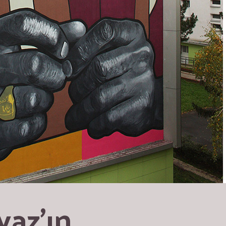
az’ın 