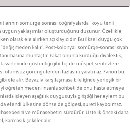
pıtlarının sömürge-sonrası coğrafyalarda “koyu tenli
 uygun yaklaşımlar oluşturduğunu düşünür. Özellikle
en olarak ele alırken açıklayıcıdır. Bu ilksel duygu çok
limi “değişmeden kalır”. Post-kolonyal, sömürge-sonrası siyah
 tanımasına muhtaçtır. Fakat onunla kurduğu diyalektik,
tasvirlerinde gösterdiği gibi, hiç de müspet sentezlere
ı olumsuz görüngülerden fazlasını yaratmaz. Fanon bu
ibi ele alır. Beyaz’la karşılaşmasa bile içinde yerleşik bir
yi öğreten medeni insanla sohbeti de onu hasta etmeye
nlarda işleyen aşağılık duygusuyla giriştiği her eylem bu
ada efendi ülkesine dönse de gölgesi, sureti kaybolmaz.
muhasebesini ve münasebetini sürdürür. Üstelik önceki daha
, karmaşık şekiller alır.