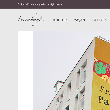
Dijital dünyayla yerin kesişiminde.
KÜLTÜR
YAŞAM
GELECEK