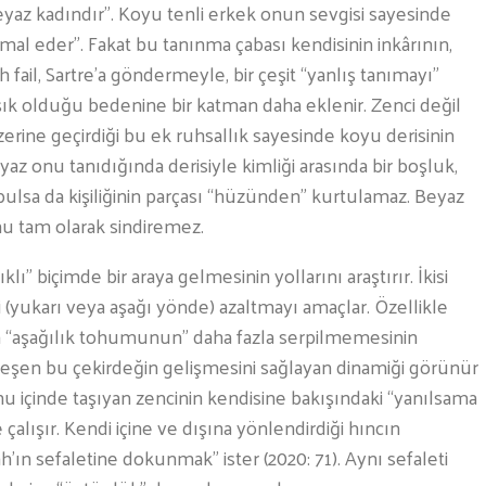
yaz kadındır”. Koyu tenli erkek onun sevgisi sayesinde
mal eder”. Fakat bu tanınma çabası kendisinin inkârının,
h fail, Sartre’a göndermeyle, bir çeşit “yanlış tanımayı”
şık olduğu bedenine bir katman daha eklenir. Zenci değil
zerine geçirdiği bu ek ruhsallık sayesinde koyu derisinin
z onu tanıdığında derisiyle kimliği arasında bir boşluk,
bulsa da kişiliğinin parçası “hüzünden” kurtulamaz. Beyaz
nu tam olarak sindiremez.
klı” biçimde bir araya gelmesinin yollarını araştırır. İkisi
 (yukarı veya aşağı yönde) azaltmayı amaçlar. Özellikle
en “aşağılık tohumunun” daha fazla serpilmemesinin
rleşen bu çekirdeğin gelişmesini sağlayan dinamiği görünür
u içinde taşıyan zencinin kendisine bakışındaki “yanılsama
alışır. Kendi içine ve dışına yönlendirdiği hıncın
ah’ın sefaletine dokunmak” ister (2020: 71). Aynı sefaleti