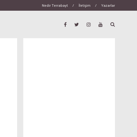
Nedir Terrabayt
/
İletişim
/
Yazarlar