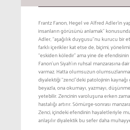
Frantz Fanon, Hegel ve Alfred Adler’in ya
insanların görüsünü anlamak” konusunda
Adler, “aşağılık duygusu”nu kurucu bir etk
farklı içerikler kat etse de, biçimi, yöne
“eskiden köledir” ama yine de efendisinin
Fanon’un Siyah’ın ruhsal manzarasına dair 
varmaz. Hatta olumsuzun olumsuzlanmas
diyalektiği “zenci”deki patolojinin kaynağı g
beyazla, ona okumayı, yazmayı, düşünme
yetebilir. Zencinin varoluşuna erken zama
hastalığı artırır. Sömürge-sonrası manzar
Zenci, içindeki efendinin hayaletleriyle 
anlaşılır diyalektik bu sefer daha muhayyel