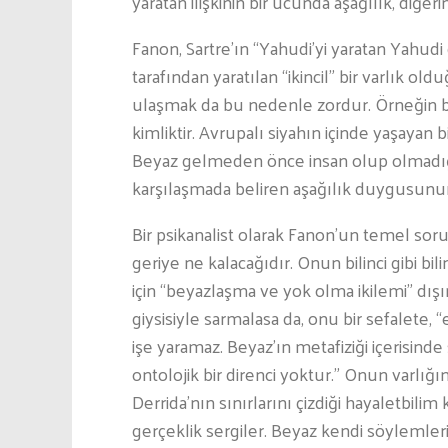
yaratan ilişkinin bir ucunda aşağılık, diğer
Fanon, Sartre’ın “Yahudi’yi yaratan Yahudi
tarafından yaratılan “ikincil” bir varlık 
ulaşmak da bu nedenle zordur. Örneğin bir
kimliktir. Avrupalı siyahın içinde yaşayan bi
Beyaz gelmeden önce insan olup olmadığı beli
karşılaşmada beliren aşağılık duygusunun
Bir psikanalist olarak Fanon’un temel sorul
geriye ne kalacağıdır. Onun bilinci gibi bi
için “beyazlaşma ve yok olma ikilemi” dı
giysisiyle sarmalasa da, onu bir sefalete, 
işe yaramaz. Beyaz’ın metafiziği içerisinde s
ontolojik bir direnci yoktur.” Onun varl
Derrida’nın sınırlarını çizdiği hayaletbi
gerçeklik sergiler. Beyaz kendi söylemleri