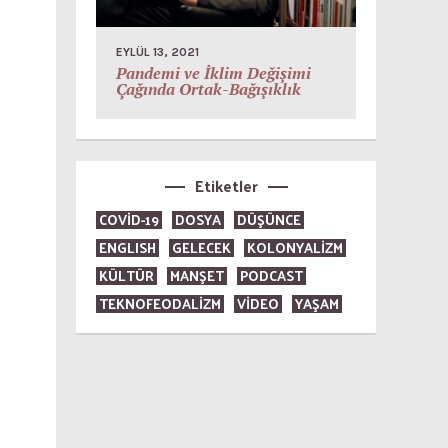
EYLÜL 13, 2021
Pandemi ve İklim Değişimi
Çağında Ortak-Bağışıklık
Etiketler
COVID-19
DOSYA
DÜŞÜNCE
ENGLISH
GELECEK
KOLONYALİZM
KÜLTÜR
MANŞET
PODCAST
TEKNOFEODALİZM
VİDEO
YAŞAM