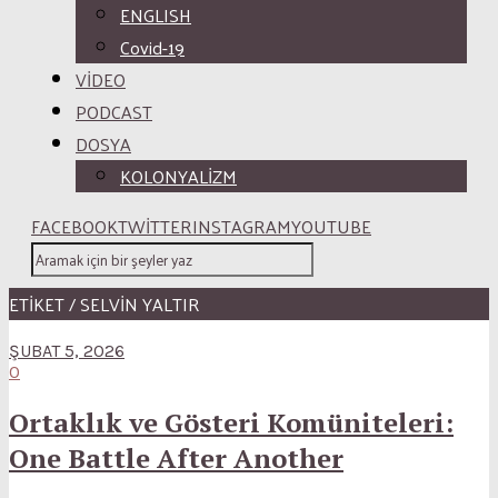
ENGLISH
Covid-19
VİDEO
PODCAST
DOSYA
KOLONYALİZM
FACEBOOK
TWITTER
INSTAGRAM
YOUTUBE
ETİKET / SELVIN YALTIR
ŞUBAT 5, 2026
0
Ortaklık ve Gösteri Komüniteleri:
One Battle After Another