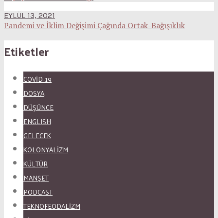
EYLÜL 13, 2021
Pandemi ve İklim Değişimi Çağında Ortak-Bağışıklık
Etiketler
COVID-19
DOSYA
DÜŞÜNCE
ENGLISH
GELECEK
KOLONYALİZM
KÜLTÜR
MANŞET
PODCAST
TEKNOFEODALİZM