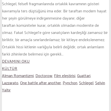
Schlegel, felsefi fragmanlarında ortaklık kavramının gösteri
kavramıyla ters düştüğünü ima eder. Bir taraftan modern hayat
her şeyin görülmeye indirgenmesine dayanır; diğer
taraftan komüniteler kurar, ortaklık olmadan modernite de
olmaz. Fakat Schlegel’e göre sanatçıların kardeşliği zamansız bir
birliktir, bir amaçla sınırlandırılamaz; bir kitleye endekslenemez.
Ortaklık hissi kitlenin varlığıyla belirli değildir, ortak anlamların
farklı zihinlerde belirmesi için gerekli...
DEVAMINI OKU
KÜLTÜR
Alman Romantizmi
,
Doctorow
,
Film eleştirisi
,
Guattari
,
Lazzarato
,
One battle after another
,
Pynchon
,
Schlegel
,
Selvin
Yaltır