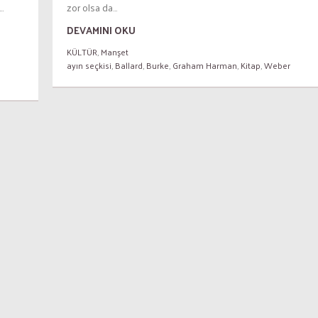
.
zor olsa da...
DEVAMINI OKU
KÜLTÜR
,
Manşet
ayın seçkisi
,
Ballard
,
Burke
,
Graham Harman
,
Kitap
,
Weber