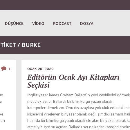
DÜŞÜNCE
VİDEO
PODCAST
DOSYA
TİKET / BURKE
1
OCAK 29, 2020
Editörün Ocak Ayı Kitapları
Seçkisi
ın
İngiliz yazar James Graham Ballard’ın yeni çevirilerini görmek
la
mutluluk verici. Ballard’ı bir bilimkurgu yazarı olarak
kategorilendirmek zor. Onu dış uzaylara yolculuk eden bilim
eye
klişelerini yineleyen bir yazar olarak değil, şimdiki zamanı hali
kün
hazırda bir bilimkurgu yapıtı olarak ele alan bir yazar olarak k
etmeliyiz. İşte bu açıdan Ballard’ı her ne kadar kategorilendi