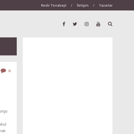
Nedir Terrabayt
/
İletişim
/
Yazarlar
0
kurgu
abul
rmek