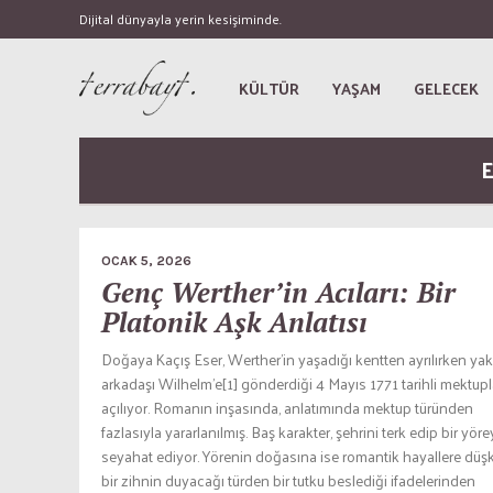
Dijital dünyayla yerin kesişiminde.
KÜLTÜR
YAŞAM
GELECEK
E
OCAK 5, 2026
Genç Werther’in Acıları: Bir
Platonik Aşk Anlatısı
Doğaya Kaçış Eser, Werther’in yaşadığı kentten ayrılırken yak
arkadaşı Wilhelm’e[1] gönderdiği 4 Mayıs 1771 tarihli mektup
açılıyor. Romanın inşasında, anlatımında mektup türünden
fazlasıyla yararlanılmış. Baş karakter, şehrini terk edip bir yör
seyahat ediyor. Yörenin doğasına ise romantik hayallere düş
bir zihnin duyacağı türden bir tutku beslediği ifadelerinden