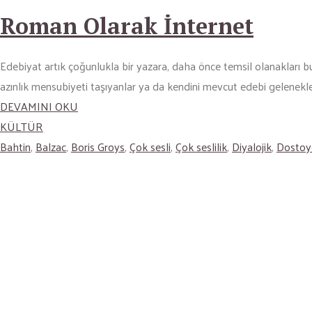
Roman Olarak İnternet
Edebiyat artık çoğunlukla bir yazara, daha önce temsil olanakları b
azınlık mensubiyeti taşıyanlar ya da kendini mevcut edebi gelenekle 
DEVAMINI OKU
KÜLTÜR
Bahtin
,
Balzac
,
Boris Groys
,
Çok sesli
,
Çok seslilik
,
Diyalojik
,
Dostoy