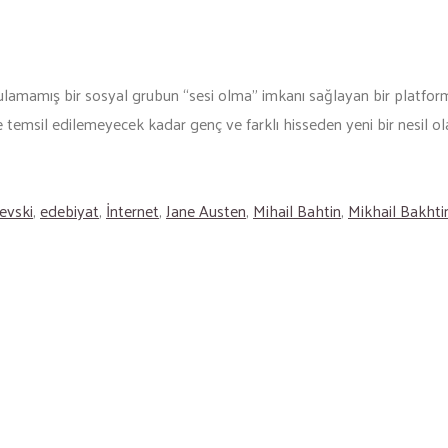
ulamamış bir sosyal grubun “sesi olma” imkanı sağlayan bir platform
temsil edilemeyecek kadar genç ve farklı hisseden yeni bir nesil olab
evski
,
edebiyat
,
İnternet
,
Jane Austen
,
Mihail Bahtin
,
Mikhail Bakhti