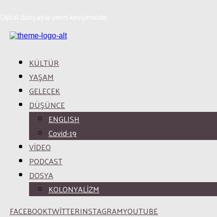
Dijital dünyayla yerin kesişiminde.
KÜLTÜR
YAŞAM
GELECEK
DÜŞÜNCE
ENGLISH
Covid-19
VİDEO
PODCAST
DOSYA
KOLONYALİZM
FACEBOOK
TWITTER
INSTAGRAM
YOUTUBE