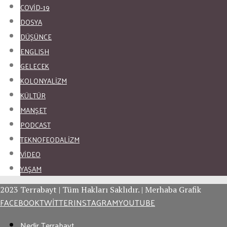
COVID-19
DOSYA
DÜŞÜNCE
ENGLISH
GELECEK
KOLONYALİZM
KÜLTÜR
MANŞET
PODCAST
TEKNOFEODALİZM
VİDEO
YAŞAM
2023 Terrabayt | Tüm Hakları Saklıdır. | Merhaba Grafik
FACEBOOK
TWITTER
INSTAGRAM
YOUTUBE
Nedir Terrabayt