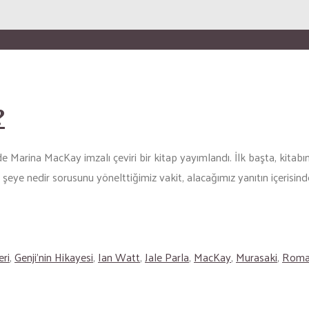
?
arina MacKay imzalı çeviri bir kitap yayımlandı. İlk başta, kitabın ba
r şeye nedir sorusunu yönelttiğimiz vakit, alacağımız yanıtın içeris
eri
,
Genji'nin Hikayesi
,
Ian Watt
,
Jale Parla
,
MacKay
,
Murasaki
,
Roma