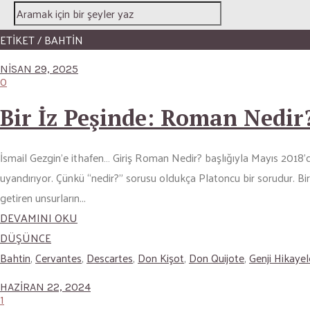
ETİKET / BAHTIN
NISAN 29, 2025
0
Bir İz Peşinde: Roman Nedir
İsmail Gezgin’e ithafen… Giriş Roman Nedir? başlığıyla Mayıs 2018’de M
uyandırıyor. Çünkü “nedir?” sorusu oldukça Platoncu bir sorudur. Bi
getiren unsurların...
DEVAMINI OKU
DÜŞÜNCE
Bahtin
,
Cervantes
,
Descartes
,
Don Kişot
,
Don Quijote
,
Genji Hikayel
HAZIRAN 22, 2024
1