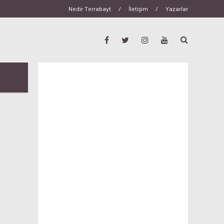
Nedir Terrabayt
/
İletişim
/
Yazarlar