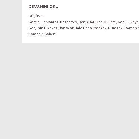
DEVAMINI OKU
DÜŞÜNCE
Bahtin
,
Cervantes
,
Descartes
,
Don Kişot
,
Don Quijote
,
Genji Hikaye
Genji'nin Hikayesi
,
Ian Watt
,
Jale Parla
,
MacKay
,
Murasaki
,
Roman N
Romanın Kökeni