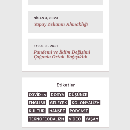
NISAN 3, 2023
Yapay Zekanın Ahmaklığı
EYLÜL 13, 2021
Pandemi ve İklim Değişimi
Çağında Ortak-Bağışıklık
Etiketler
COVID-19
DOSYA
DÜŞÜNCE
ENGLISH
GELECEK
KOLONYALİZM
KÜLTÜR
MANŞET
PODCAST
TEKNOFEODALİZM
VİDEO
YAŞAM