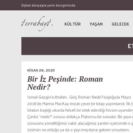
Dijital dünyayla yerin kesişiminde.
KÜLTÜR
YAŞAM
GELECEK
E
NISAN 29, 2025
Bir İz Peşinde: Roman
Nedir?
İsmail Gezgin’e ithafen… Giriş Roman Nedir? başlığıyla Mayıs
2018’de Marina MacKay imzalı çeviri bir kitap yayımlandı. İlk b
kitabın başlığı okurda felsefi bir izlek edindiği hissini uyandırı
Çünkü “nedir?” sorusu oldukça Platoncu bir sorudur. Bir şeye 
sorusunu yönelttiğimiz vakit, alacağımız yanıtın içerisinde o 
özünün ne olduğu ya da o şeyi meydana getiren unsurların...