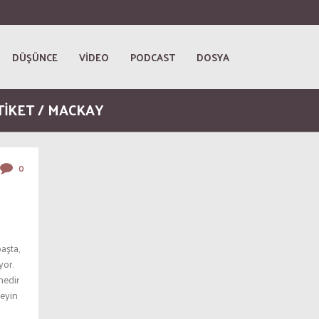
DÜŞÜNCE
VİDEO
PODCAST
DOSYA
TİKET / MACKAY
0
aşta,
yor.
nedir
şeyin