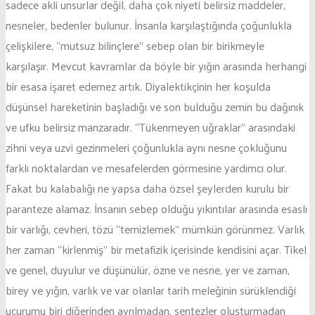
sadece akli unsurlar değil, daha çok niyeti belirsiz maddeler,
nesneler, bedenler bulunur. İnsanla karşılaştığında çoğunlukla
çelişkilere, “mutsuz bilinçlere” sebep olan bir birikmeyle
karşılaşır. Mevcut kavramlar da böyle bir yığın arasında herhangi
bir esasa işaret edemez artık. Diyalektikçinin her koşulda
düşünsel hareketinin başladığı ve son bulduğu zemin bu dağınık
ve ufku belirsiz manzaradır. “Tükenmeyen uğraklar” arasındaki
zihni veya uzvi gezinmeleri çoğunlukla aynı nesne çokluğunu
farklı noktalardan ve mesafelerden görmesine yardımcı olur.
Fakat bu kalabalığı ne yapsa daha özsel şeylerden kurulu bir
paranteze alamaz. İnsanın sebep olduğu yıkıntılar arasında esaslı
bir varlığı, cevheri, tözü “temizlemek” mümkün görünmez. Varlık
her zaman “kirlenmiş” bir metafizik içerisinde kendisini açar. Tikel
ve genel, duyulur ve düşünülür, özne ve nesne, yer ve zaman,
birey ve yığın, varlık ve var olanlar tarih meleğinin sürüklendiği
uçurumu biri diğerinden ayrılmadan, sentezler oluşturmadan