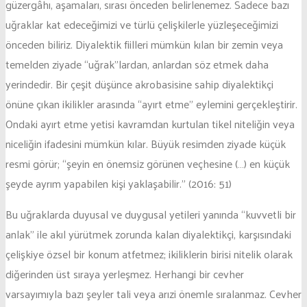
güzergâhı, aşamaları, sırası önceden belirlenemez. Sadece bazı
uğraklar kat edeceğimizi ve türlü çelişkilerle yüzleşeceğimizi
önceden biliriz. Diyalektik fiilleri mümkün kılan bir zemin veya
temelden ziyade “uğrak”lardan, anlardan söz etmek daha
yerindedir. Bir çeşit düşünce akrobasisine sahip diyalektikçi
önüne çıkan ikilikler arasında “ayırt etme” eylemini gerçekleştirir.
Ondaki ayırt etme yetisi kavramdan kurtulan tikel niteliğin veya
niceliğin ifadesini mümkün kılar. Büyük resimden ziyade küçük
resmi görür; “şeyin en önemsiz görünen veçhesine (…) en küçük
şeyde ayrım yapabilen kişi yaklaşabilir.” (2016: 51)
Bu uğraklarda duyusal ve duygusal yetileri yanında “kuvvetli bir
anlak” ile akıl yürütmek zorunda kalan diyalektikçi, karşısındaki
çelişkiye özsel bir konum atfetmez; ikiliklerin birisi nitelik olarak
diğerinden üst sıraya yerleşmez. Herhangi bir cevher
varsayımıyla bazı şeyler tali veya arızi önemle sıralanmaz. Cevher