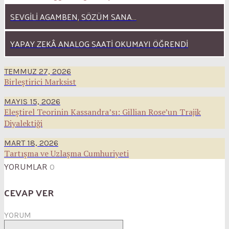
SEVGILI AGAMBEN, SÖZÜM SANA…
YAPAY ZEKÂ ANALOG SAATI OKUMAYI ÖĞRENDI
TEMMUZ 27, 2026
Birleştirici Marksist
MAYIS 15, 2026
Eleştirel Teorinin Kassandra’sı: Gillian Rose’un Trajik
Diyalektiği
MART 18, 2026
Tartışma ve Uzlaşma Cumhuriyeti
YORUMLAR
0
CEVAP VER
YORUM