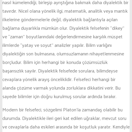
nasıl kümelendiği, birleşip ayrıştığına bakmak daha diyalektik bir
tavırdır. Nicel olana yönelik ilgi, matematik, analitik veya mantık
ilkelerine göndermelerle değil, diyalektik bağlantıyla açılan
bağlama duyarlıkla mümkün olur. Diyalektik felsefenin “dikey”
ve “zaman” boyutlarındaki değerlendirmesine karşılık müspet
ilimlerde “yatay ve soyut” analizler yapılır. Bilim varlığını
diyalektiğin son bulmasına, olumsuzlamanın nihayetlenmesine
borçludur. Bilim için herhangi bir konuda çözümsüzlük
başarısızlık sayılır. Diyalektik felsefede sorulara, bilimdeyse
cevaplara yönelik arayış önceliklidir. Felsefeci herhangi bir
alanda çözüme varmak yolunda zorluklara dikkatini verir. Bu
sayede bilimler için doğru kurulmuş sorular ardında bırakır.
Modern bir felsefeci, sözgelimi Platon’la zamandaş olabilir bu
durumda. Diyalektikle ileri geri kat edilen uğraklar, mevcut soru
ve cevaplarla daha eskileri arasında bir koşutluk yaratır. Kendiyle