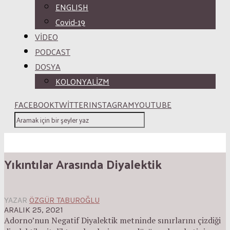
ENGLISH
Covid-19
VİDEO
PODCAST
DOSYA
KOLONYALİZM
FACEBOOK
TWITTER
INSTAGRAM
YOUTUBE
Yıkıntılar Arasında Diyalektik
YAZAR
ÖZGÜR TABUROĞLU
ARALIK 25, 2021
Adorno’nun Negatif Diyalektik metninde sınırlarını çizdiği