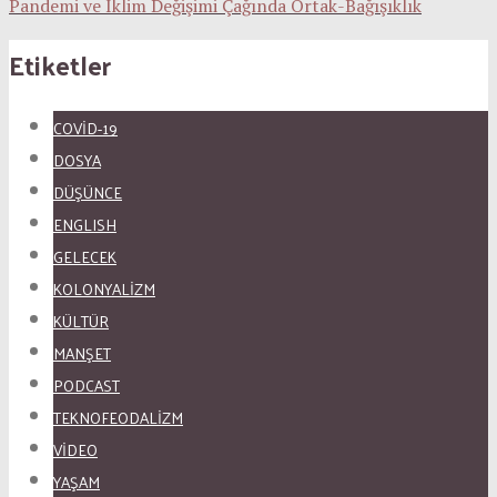
Pandemi ve İklim Değişimi Çağında Ortak-Bağışıklık
Etiketler
COVID-19
DOSYA
DÜŞÜNCE
ENGLISH
GELECEK
KOLONYALİZM
KÜLTÜR
MANŞET
PODCAST
TEKNOFEODALİZM
VİDEO
YAŞAM