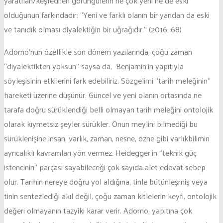
yaratılan/keşfedilen görüngülerin ne çok yeni ne de eski
olduğunun farkındadır: “Yeni ve farklı olanın bir yandan da eski
ve tanıdık olması diyalektiğin bir uğrağıdır.” (2016: 68)
Adorno’nun özellikle son dönem yazılarında, çoğu zaman
“diyalektikten yoksun” saysa da, Benjamin’in yapıtıyla
söyleşisinin etkilerini fark edebiliriz. Sözgelimi “tarih meleğinin”
hareketi üzerine düşünür. Güncel ve yeni olanın ortasında ne
tarafa doğru sürüklendiği belli olmayan tarih meleğini ontolojik
olarak kıymetsiz şeyler sürükler. Onun meylini bilmediği bu
sürüklenişine insan, varlık, zaman, nesne, özne gibi varlıkbilimin
ayrıcalıklı kavramları yön vermez. Heidegger’in “teknik güç
istencinin” parçası sayabileceği çok sayıda alet edevat sebep
olur. Tarihin nereye doğru yol aldığına, tinle bütünleşmiş veya
tinin sentezlediği akıl değil, çoğu zaman kitlelerin keyfi, ontolojik
değeri olmayanın tazyiki karar verir. Adorno, yapıtına çok