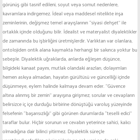
görünüş gibi tasnif edileni, soyut veya somut nedenlere,
kavramlara indirgemez. İdeal veya maddesel nitelikte inşa
zeminlerinin, değişmez temel arayışlarının “siyasi dehşet” ile
ortaklık içinde olduğunu bilir. İdealist ve materyalist diyalektikler
de zamanında bu işbirliğini üretmişlerdir. Varlıktan var olanlara,
ontolojiden ontik alana kaymakta herhangi bir sakınca yoktur bu
sebeple. Diyalektik uğraklarda, anlarda eğleşen düşünce,
bilgideki kanaat payını, mutlak olandaki arazları, dolayımları
hemen askıya almadan, hayatın gürültüsü ve güncelliği içinde
düşünmeye, eylem halinde kalmaya devam eder. “Güvence
altına alınmış bir zemin” arayışına girişmez; sorular ve cevapların
belirsizce iç içe durduğu birbirine dönüştüğü varoluş yüzeyinde
felsefenin “başarısızlığı” gibi görünen durumlarda “teselli edici”
taraflar bulur. Hiçbir sorunun ve cevabın yeterince sahici, kalıcı
olmadığına dair bilinci yitirmez. Diyalektik süreçle