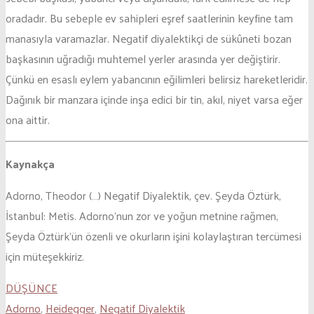
oradadır. Bu sebeple ev sahipleri eşref saatlerinin keyfine tam
manasıyla varamazlar. Negatif diyalektikçi de sükûneti bozan
başkasının uğradığı muhtemel yerler arasında yer değiştirir.
Çünkü en esaslı eylem yabancının eğilimleri belirsiz hareketleridir.
Dağınık bir manzara içinde inşa edici bir tin, akıl, niyet varsa eğer
ona aittir.
Kaynakça
Adorno, Theodor (…) Negatif Diyalektik, çev. Şeyda Öztürk,
İstanbul: Metis. Adorno’nun zor ve yoğun metnine rağmen,
Şeyda Öztürk’ün özenli ve okurların işini kolaylaştıran tercümesi
için müteşekkiriz.
DÜŞÜNCE
Adorno
,
Heidegger
,
Negatif Diyalektik