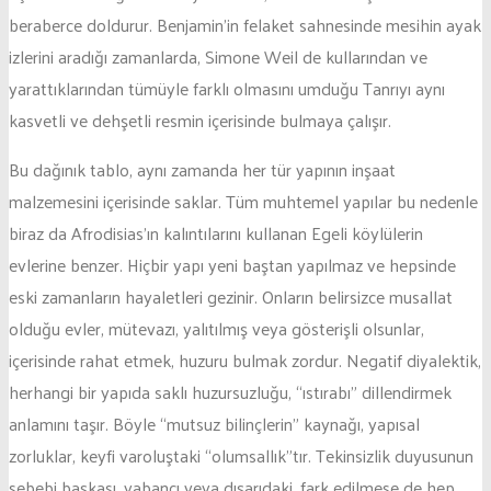
beraberce doldurur. Benjamin’in felaket sahnesinde mesihin ayak
izlerini aradığı zamanlarda, Simone Weil de kullarından ve
yarattıklarından tümüyle farklı olmasını umduğu Tanrıyı aynı
kasvetli ve dehşetli resmin içerisinde bulmaya çalışır.
Bu dağınık tablo, aynı zamanda her tür yapının inşaat
malzemesini içerisinde saklar. Tüm muhtemel yapılar bu nedenle
biraz da Afrodisias’ın kalıntılarını kullanan Egeli köylülerin
evlerine benzer. Hiçbir yapı yeni baştan yapılmaz ve hepsinde
eski zamanların hayaletleri gezinir. Onların belirsizce musallat
olduğu evler, mütevazı, yalıtılmış veya gösterişli olsunlar,
içerisinde rahat etmek, huzuru bulmak zordur. Negatif diyalektik,
herhangi bir yapıda saklı huzursuzluğu, “ıstırabı” dillendirmek
anlamını taşır. Böyle “mutsuz bilinçlerin” kaynağı, yapısal
zorluklar, keyfi varoluştaki “olumsallık”tır. Tekinsizlik duyusunun
sebebi başkası, yabancı veya dışarıdaki, fark edilmese de hep