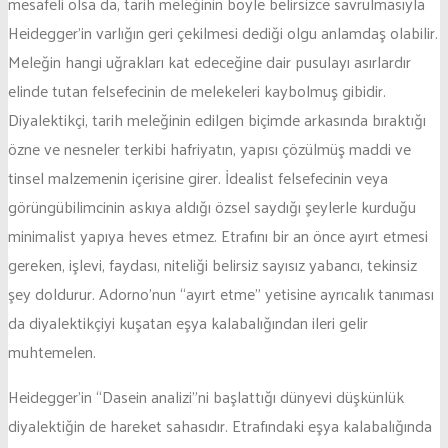
mesafeli olsa da, tarih meleğinin böyle belirsizce savrulmasıyla
Heidegger’in varlığın geri çekilmesi dediği olgu anlamdaş olabilir.
Meleğin hangi uğrakları kat edeceğine dair pusulayı asırlardır
elinde tutan felsefecinin de melekeleri kaybolmuş gibidir.
Diyalektikçi, tarih meleğinin edilgen biçimde arkasında bıraktığı
özne ve nesneler terkibi hafriyatın, yapısı çözülmüş maddi ve
tinsel malzemenin içerisine girer. İdealist felsefecinin veya
görüngübilimcinin askıya aldığı özsel saydığı şeylerle kurduğu
minimalist yapıya heves etmez. Etrafını bir an önce ayırt etmesi
gereken, işlevi, faydası, niteliği belirsiz sayısız yabancı, tekinsiz
şey doldurur. Adorno’nun “ayırt etme” yetisine ayrıcalık tanıması
da diyalektikçiyi kuşatan eşya kalabalığından ileri gelir
muhtemelen.
Heidegger’in “Dasein analizi”ni başlattığı dünyevi düşkünlük
diyalektiğin de hareket sahasıdır. Etrafındaki eşya kalabalığında