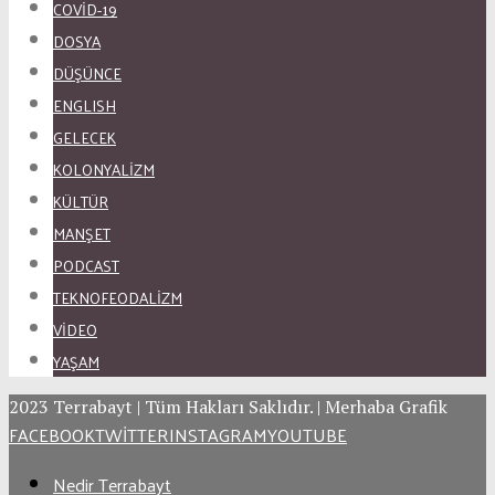
COVID-19
DOSYA
DÜŞÜNCE
ENGLISH
GELECEK
KOLONYALİZM
KÜLTÜR
MANŞET
PODCAST
TEKNOFEODALİZM
VİDEO
YAŞAM
2023 Terrabayt | Tüm Hakları Saklıdır. | Merhaba Grafik
FACEBOOK
TWITTER
INSTAGRAM
YOUTUBE
Nedir Terrabayt