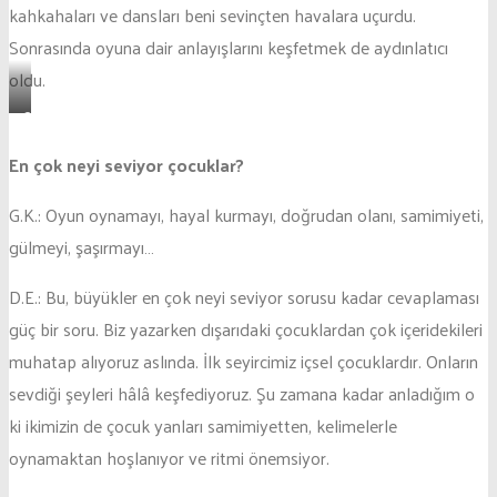
kahkahaları ve dansları beni sevinçten havalara uçurdu.
Sonrasında oyuna dair anlayışlarını keşfetmek de aydınlatıcı
oldu.
Oyundan
bir
En çok neyi seviyor çocuklar?
sahne
G.K.: Oyun oynamayı, hayal kurmayı, doğrudan olanı, samimiyeti,
gülmeyi, şaşırmayı…
D.E.: Bu, büyükler en çok neyi seviyor sorusu kadar cevaplaması
güç bir soru. Biz yazarken dışarıdaki çocuklardan çok içeridekileri
muhatap alıyoruz aslında. İlk seyircimiz içsel çocuklardır. Onların
sevdiği şeyleri hâlâ keşfediyoruz. Şu zamana kadar anladığım o
ki ikimizin de çocuk yanları samimiyetten, kelimelerle
oynamaktan hoşlanıyor ve ritmi önemsiyor.