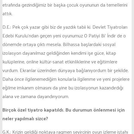
etrafında gezindiğimiz bir başka çocuk oyununun da temellerini
attık.
D.E.: Pek çok yazar gibi biz de yazdık tabii ki. Devlet Tiyatroları
Edebi Kurulu’ndan geçen yeni oyunumuz O Patiyi Bi’ İndir de o
dönemde ortaya çıktı mesela. Bilhassa başlardaki sosyal
izolasyon dayanılmaz geldiğinden kendimi işe güce, kitap
kulüplerine, online kültür-sanat etkinliklerine ve eğitimlere
vurdum. Ekranlar üzerinden dünyaya bağlanıyordum bir şekilde.
Daha önce ilgilenemediğim konularla ilgilenme ve yeni projelere
eğilme imkanım olmasını da yine bu izolasyonun kazandırdığı
alana ve zamana dayandırıyorum.
Birçok özel tiyatro kapatıldı. Bu durumun önlenmesi için
neler yapılmalı sizce?
G.K.: Krizin geldiği noktaya ragmen seyircinin oyun izleme iştahı