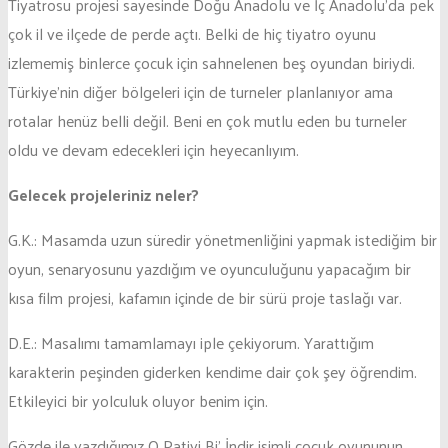
Tiyatrosu projesi sayesinde Doğu Anadolu ve İç Anadolu’da pek
çok il ve ilçede de perde açtı. Belki de hiç tiyatro oyunu
izlememiş binlerce çocuk için sahnelenen beş oyundan biriydi.
Türkiye’nin diğer bölgeleri için de turneler planlanıyor ama
rotalar henüz belli değil. Beni en çok mutlu eden bu turneler
oldu ve devam edecekleri için heyecanlıyım.
Gelecek projeleriniz neler?
G.K.: Masamda uzun süredir yönetmenliğini yapmak istediğim bir
oyun, senaryosunu yazdığım ve oyunculuğunu yapacağım bir
kısa film projesi, kafamın içinde de bir sürü proje taslağı var.
D.E.: Masalımı tamamlamayı iple çekiyorum. Yarattığım
karakterin peşinden giderken kendime dair çok şey öğrendim.
Etkileyici bir yolculuk oluyor benim için.
Gözde ile yazdığımız O Patiyi Bi’ İndir isimli çocuk oyununun