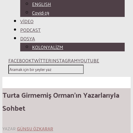
ENGLISH
Covid-19
VİDEO
PODCAST
DOSYA
KOLONYALİZM
FACEBOOK
TWITTER
INSTAGRAM
YOUTUBE
Turta Girmemiş Orman’ın Yazarlarıyla
Sohbet
YAZAR
GÜNSU ÖZKARAR