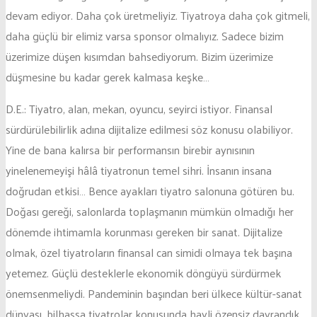
devam ediyor. Daha çok üretmeliyiz. Tiyatroya daha çok gitmeli,
daha güçlü bir elimiz varsa sponsor olmalıyız. Sadece bizim
üzerimize düşen kısımdan bahsediyorum. Bizim üzerimize
düşmesine bu kadar gerek kalmasa keşke…
D.E.: Tiyatro, alan, mekan, oyuncu, seyirci istiyor. Finansal
sürdürülebilirlik adına dijitalize edilmesi söz konusu olabiliyor.
Yine de bana kalırsa bir performansın birebir aynısının
yinelenemeyişi hâlâ tiyatronun temel sihri. İnsanın insana
doğrudan etkisi… Bence ayakları tiyatro salonuna götüren bu.
Doğası gereği, salonlarda toplaşmanın mümkün olmadığı her
dönemde ihtimamla korunması gereken bir sanat. Dijitalize
olmak, özel tiyatroların finansal can simidi olmaya tek başına
yetemez. Güçlü desteklerle ekonomik döngüyü sürdürmek
önemsenmeliydi. Pandeminin başından beri ülkece kültür-sanat
dünyası, bilhassa tiyatrolar konusunda hayli özensiz davrandık