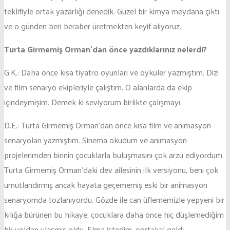
teklifiyle ortak yazarlığı denedik. Güzel bir kimya meydana çıktı
ve o günden beri beraber üretmekten keyif alıyoruz.
Turta Girmemiş Orman’dan önce yazdıklarınız nelerdi?
G.K.: Daha önce kısa tiyatro oyunları ve öyküler yazmıştım. Dizi
ve film senaryo ekipleriyle çalıştım. O alanlarda da ekip
içindeymişim. Demek ki seviyorum birlikte çalışmayı…
D.E.: Turta Girmemiş Orman’dan önce kısa film ve animasyon
senaryoları yazmıştım. Sinema okudum ve animasyon
projelerimden birinin çocuklarla buluşmasını çok arzu ediyordum.
Turta Girmemiş Orman’daki dev ailesinin ilk versiyonu, beni çok
umutlandırmış ancak hayata geçememiş eski bir animasyon
senaryomda tozlanıyordu. Gözde ile can üflememizle yepyeni bir
kılığa bürünen bu hikaye, çocuklara daha önce hiç düşlemediğim
bir yoldan ulaşmış oldu. Elma istedim, portakal geldi.