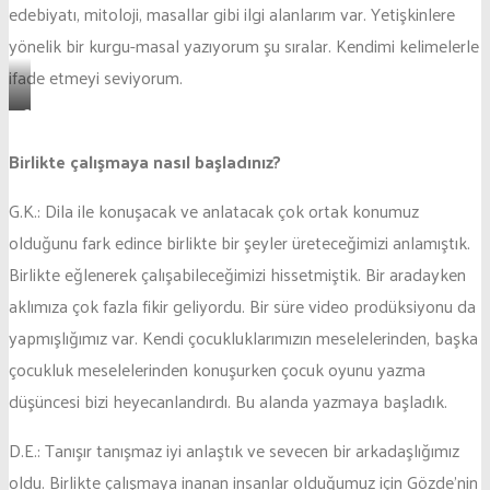
edebiyatı, mitoloji, masallar gibi ilgi alanlarım var. Yetişkinlere
yönelik bir kurgu-masal yazıyorum şu sıralar. Kendimi kelimelerle
ifade etmeyi seviyorum.
Oyundan
bir
Birlikte çalışmaya nasıl başladınız?
sahne
G.K.: Dila ile konuşacak ve anlatacak çok ortak konumuz
olduğunu fark edince birlikte bir şeyler üreteceğimizi anlamıştık.
Birlikte eğlenerek çalışabileceğimizi hissetmiştik. Bir aradayken
aklımıza çok fazla fikir geliyordu. Bir süre video prodüksiyonu da
yapmışlığımız var. Kendi çocukluklarımızın meselelerinden, başka
çocukluk meselelerinden konuşurken çocuk oyunu yazma
düşüncesi bizi heyecanlandırdı. Bu alanda yazmaya başladık.
D.E.: Tanışır tanışmaz iyi anlaştık ve sevecen bir arkadaşlığımız
oldu. Birlikte çalışmaya inanan insanlar olduğumuz için Gözde’nin