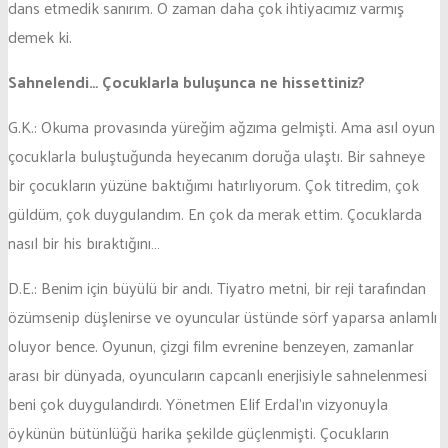
dans etmedik sanırım. O zaman daha çok ihtiyacımız varmış
demek ki.
Sahnelendi… Çocuklarla buluşunca ne hissettiniz?
G.K.: Okuma provasında yüreğim ağzıma gelmişti. Ama asıl oyun
çocuklarla buluştuğunda heyecanım doruğa ulaştı. Bir sahneye
bir çocukların yüzüne baktığımı hatırlıyorum. Çok titredim, çok
güldüm, çok duygulandım. En çok da merak ettim. Çocuklarda
nasıl bir his bıraktığını…
D.E.: Benim için büyülü bir andı. Tiyatro metni, bir reji tarafından
özümsenip düşlenirse ve oyuncular üstünde sörf yaparsa anlamlı
oluyor bence. Oyunun, çizgi film evrenine benzeyen, zamanlar
arası bir dünyada, oyuncuların capcanlı enerjisiyle sahnelenmesi
beni çok duygulandırdı. Yönetmen Elif Erdal’ın vizyonuyla
öykünün bütünlüğü harika şekilde güçlenmişti. Çocukların