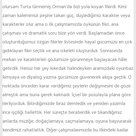
olursam Turta Girmemiş Orman’da bizi yola koyan fikirdi. Kimi
zaman kalemimizi peşine takan güç, düşlediğimiz karakter veya
karakterler olur ama o ilk çalışmamızda öykünün fikri, ana
çatışması ve dramatik soru bize yön verdi. Başlamadan önce
oluşturduğumuz özgün fikirler listesinde hayal gücümüzü en çok
gıdıklayan fikri seçtik ve ana iskeleti oluşturduk. Sonrasında
mekan ve karakterleri gözümüze görünmeye başlayacak hâle
getirdik. Henüz her şey kıkırdak halindeyken aramızdaki oyunbaz
kimyaya ve diyalog yazma gücümüze güvenerek akışa geçtik. O
noktada önceden karar verdiğimiz şeylerin değişmesini de göze
almıştık ama buna gerek kalmadı. İçsel bir pusulayla plana göre
ilerliyorduk. Bitirdiğimizde biraz demledik ve yeniden yazımla
ince işçiliği hallettik. Her süreçte beraberdik ve tıkandığımız
anlarda müziğe, doğaçlamaya, saçmalamaya, oyuna başvurarak
kendimizi rahatlattık. Diğer çalışmalarımızda bu ilkindeki kadar