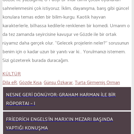
sahnelenmesini çok istiyoruz. İklim, dayanışma, barış gibi güncel
konulara temas eden bir bilim-kurgu. Kaotik hayvan
karakterlerle, bilhassa kedilerle renklenen bir komedi. Umarım o
da tez zamanda seyircisine kavuşur ve Gözde ile bir ortak
rüyamız daha gerçek olur. “Gelecek projelerin neler?” sorusunun
benim için o kadar uzun bir yanıtı var ki… Yorulmanızı istemem.
Sizi gözeterek burada duracağım.
KÜLTÜR
Dila eR
,
Gözde Kısa
,
Günsu Özkarar
,
Turta Girmemiş Orman
NESNE GERI DÖNÜYOR: GRAHAM HARMAN ILE BIR
RÖPORTAJ – I
FRIEDRICH ENGELS’IN MARX’IN MEZARI BAŞINDA
YAPTIĞI KONUŞMA