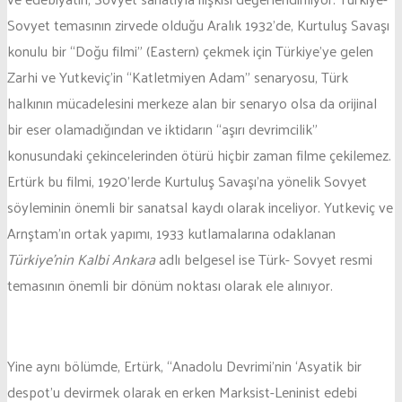
Sovyet temasının zirvede olduğu Aralık 1932’de, Kurtuluş Savaşı
konulu bir “Doğu filmi” (Eastern) çekmek için Türkiye’ye gelen
Zarhi ve Yutkeviç’in “Katletmiyen Adam” senaryosu, Türk
halkının mücadelesini merkeze alan bir senaryo olsa da orijinal
bir eser olamadığından ve iktidarın “aşırı devrimcilik”
konusundaki çekincelerinden ötürü hiçbir zaman filme çekilemez.
Ertürk bu filmi, 1920’lerde Kurtuluş Savaşı’na yönelik Sovyet
söyleminin önemli bir sanatsal kaydı olarak inceliyor. Yutkeviç ve
Arnştam’ın ortak yapımı, 1933 kutlamalarına odaklanan
Türkiye’nin Kalbi Ankara
adlı belgesel ise Türk- Sovyet resmi
temasının önemli bir dönüm noktası olarak ele alınıyor.
Yine aynı bölümde, Ertürk, “Anadolu Devrimi’nin ‘Asyatik bir
despot’u devirmek olarak en erken Marksist-Leninist edebi