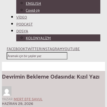
ENGLISH
Covid-19
VİDEO
PODCAST
DOSYA
KOLONYALİZM
FACEBOOK
TWITTER
INSTAGRAM
YOUTUBE
Devrimin Bekleme Odasında: Kızıl Yazı
YAZAR
MERT EFE SAVUL
HAZIRAN 29, 2026