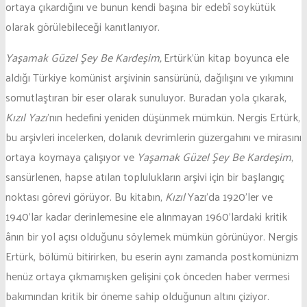
ortaya çıkardığını ve bunun kendi başına bir edebî soykütük
olarak görülebileceği kanıtlanıyor.
Yaşamak Güzel Şey Be Kardeşim,
Ertürk’ün kitap boyunca ele
aldığı Türkiye komünist arşivinin sansürünü, dağılışını ve yıkımını
somutlaştıran bir eser olarak sunuluyor. Buradan yola çıkarak,
Kızıl Yazı
’nın hedefini yeniden düşünmek mümkün. Nergis Ertürk,
bu arşivleri incelerken, dolanık devrimlerin güzergahını ve mirasını
ortaya koymaya çalışıyor ve
Yaşamak Güzel Şey Be Kardeşim
,
sansürlenen, hapse atılan toplulukların arşivi için bir başlangıç
noktası görevi görüyor. Bu kitabın,
Kızıl
Yazı’da 1920’ler ve
1940’lar kadar derinlemesine ele alınmayan 1960’lardaki kritik
ânın bir yol açısı olduğunu söylemek mümkün görünüyor. Nergis
Ertürk, bölümü bitirirken, bu eserin aynı zamanda postkomünizm
henüz ortaya çıkmamışken gelişini çok önceden haber vermesi
bakımından kritik bir öneme sahip olduğunun altını çiziyor.