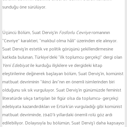
sunduğu öne sürülüyor.
Üçüncü Bölüm, Suat Derviş’in
Fosforlu Cevriye
romanının
“Cevriye” karakteri, “makbul olma hâli” üzerinden ele alınıyor.
Suat Derviş’in estetik ve politik görüşünü şekillendirmesine
katkıda bulunan, Türkiye’deki “ilk toplumcu gerçekçi” dergi olan
Yeni Edebiyat
ile kurduğu ilişkilere ve dergideki kitap
eleştirilerine değinerek başlayan bölüm, Suat Derviş’in, komünist
matbuat devriminin “ikinci ânı”nın en önemli isimlerinden biri
olduğunu sık sık vurguluyor. Suat Derviş’in günümüzde feminist
literatürde sıkça tartışılan bir figür olsa da toplumcu- gerçekçi
edebiyata kazandırdıkları ve Ertürk’ün vurguladığı gibi komünist
matbuat devriminde, 1940’lı yıllardaki önemli rolü göz ardı
edilebiliyor. Dolayısıyla bu bölümün, Suat Derviş’i daha kapsayıcı