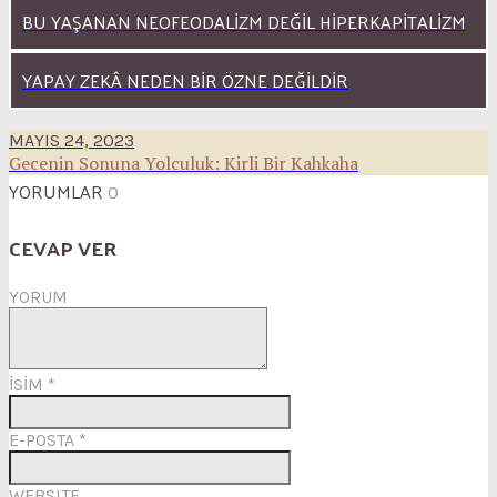
BU YAŞANAN NEOFEODALIZM DEĞIL HIPERKAPITALIZM
YAPAY ZEKÂ NEDEN BIR ÖZNE DEĞILDIR
MAYIS 24, 2023
Gecenin Sonuna Yolculuk: Kirli Bir Kahkaha
YORUMLAR
0
CEVAP VER
YORUM
İSİM
*
E-POSTA
*
WEBSITE