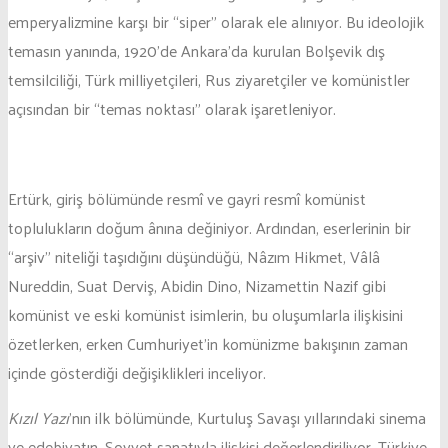
emperyalizmine karşı bir “siper” olarak ele alınıyor. Bu ideolojik
temasın yanında, 1920’de Ankara’da kurulan Bolşevik dış
temsilciliği, Türk milliyetçileri, Rus ziyaretçiler ve komünistler
açısından bir “temas noktası” olarak işaretleniyor.
Ertürk, giriş bölümünde resmî ve gayri resmî komünist
toplulukların doğum ânına değiniyor. Ardından, eserlerinin bir
“arşiv” niteliği taşıdığını düşündüğü, Nâzım Hikmet, Vâlâ
Nureddin, Suat Derviş, Abidin Dino, Nizamettin Nazif gibi
komünist ve eski komünist isimlerin, bu oluşumlarla ilişkisini
özetlerken, erken Cumhuriyet’in komünizme bakışının zaman
içinde gösterdiği değişiklikleri inceliyor.
Kızıl Yazı
’nın ilk bölümünde, Kurtuluş Savaşı yıllarındaki sinema
ve edebiyatın, Sovyet sanatıyla ilişkisi değerlendiriliyor. Türkiye-