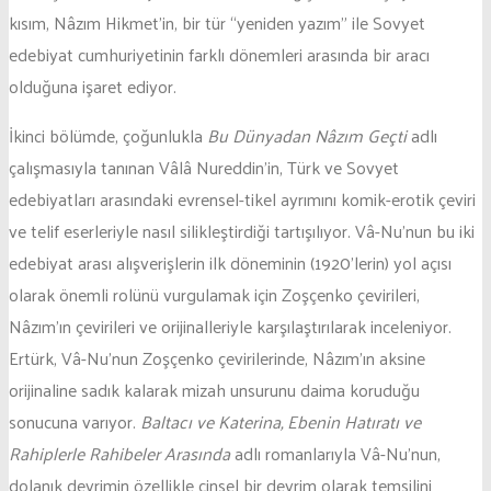
kısım, Nâzım Hikmet’in, bir tür “yeniden yazım” ile Sovyet
edebiyat cumhuriyetinin farklı dönemleri arasında bir aracı
olduğuna işaret ediyor.
İkinci bölümde, çoğunlukla
Bu Dünyadan Nâzım Geçti
adlı
çalışmasıyla tanınan Vâlâ Nureddin’in, Türk ve Sovyet
edebiyatları arasındaki evrensel-tikel ayrımını komik-erotik çeviri
ve telif eserleriyle nasıl silikleştirdiği tartışılıyor. Vâ-Nu’nun bu iki
edebiyat arası alışverişlerin ilk döneminin (1920’lerin) yol açısı
olarak önemli rolünü vurgulamak için Zoşçenko çevirileri,
Nâzım’ın çevirileri ve orijinalleriyle karşılaştırılarak inceleniyor.
Ertürk, Vâ-Nu’nun Zoşçenko çevirilerinde, Nâzım’ın aksine
orijinaline sadık kalarak mizah unsurunu daima koruduğu
sonucuna varıyor.
Baltacı ve Katerina, Ebenin Hatıratı ve
Rahiplerle Rahibeler Arasında
adlı romanlarıyla Vâ-Nu’nun,
dolanık devrimin özellikle cinsel bir devrim olarak temsilini