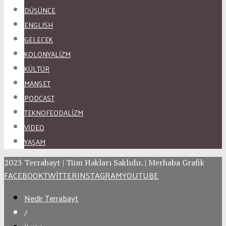
DÜŞÜNCE
ENGLISH
GELECEK
KOLONYALİZM
KÜLTÜR
MANŞET
PODCAST
TEKNOFEODALİZM
VİDEO
YAŞAM
2023 Terrabayt | Tüm Hakları Saklıdır. | Merhaba Grafik
FACEBOOK
TWITTER
INSTAGRAM
YOUTUBE
Nedir Terrabayt
/