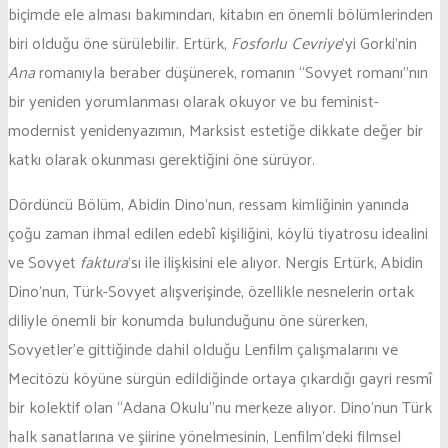
biçimde ele alması bakımından, kitabın en önemli bölümlerinden
biri olduğu öne sürülebilir. Ertürk,
Fosforlu Cevriye
’yi Gorki’nin
Ana
romanıyla beraber düşünerek, romanın “Sovyet romanı”nın
bir yeniden yorumlanması olarak okuyor ve bu feminist-
modernist yenidenyazımın, Marksist estetiğe dikkate değer bir
katkı olarak okunması gerektiğini öne sürüyor.
Dördüncü Bölüm, Abidin Dino’nun, ressam kimliğinin yanında
çoğu zaman ihmal edilen edebî kişiliğini, köylü tiyatrosu idealini
ve Sovyet
faktura
’sı ile ilişkisini ele alıyor. Nergis Ertürk, Abidin
Dino’nun, Türk-Sovyet alışverişinde, özellikle nesnelerin ortak
diliyle önemli bir konumda bulunduğunu öne sürerken,
Sovyetler’e gittiğinde dahil olduğu Lenfilm çalışmalarını ve
Mecitözü köyüne sürgün edildiğinde ortaya çıkardığı gayri resmî
bir kolektif olan “Adana Okulu”nu merkeze alıyor. Dino’nun Türk
halk sanatlarına ve şiirine yönelmesinin, Lenfilm’deki filmsel