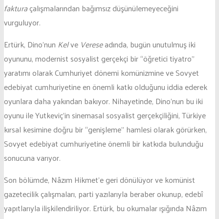
faktura
çalışmalarından bağımsız düşünülemeyeceğini
vurguluyor.
Ertürk, Dino’nun
Kel
ve
Verese
adında, bugün unutulmuş iki
oyununu, modernist sosyalist gerçekçi bir “öğretici tiyatro”
yaratımı olarak Cumhuriyet dönemi komünizmine ve Sovyet
edebiyat cumhuriyetine en önemli katkı olduğunu iddia ederek
oyunlara daha yakından bakıyor. Nihayetinde, Dino’nun bu iki
oyunu ile Yutkeviç’in sinemasal sosyalist gerçekçiliğini, Türkiye
kırsal kesimine doğru bir “genişleme” hamlesi olarak görürken,
Sovyet edebiyat cumhuriyetine önemli bir katkıda bulunduğu
sonucuna varıyor.
Son bölümde, Nâzım Hikmet’e geri dönülüyor ve komünist
gazetecilik çalışmaları, parti yazılarıyla beraber okunup, edebî
yapıtlarıyla ilişkilendiriliyor. Ertürk, bu okumalar ışığında Nâzım