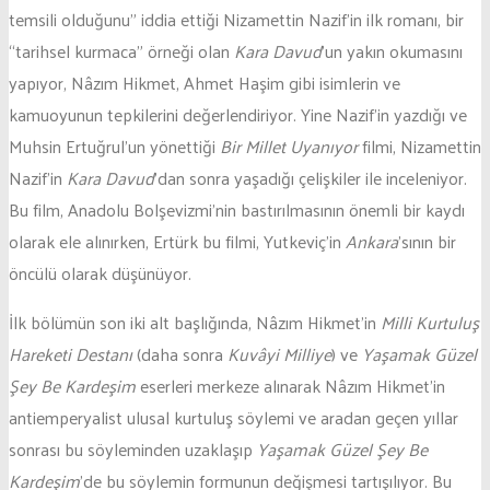
temsili olduğunu” iddia ettiği Nizamettin Nazif’in ilk romanı, bir
“tarihsel kurmaca” örneği olan
Kara Davud
’un yakın okumasını
yapıyor, Nâzım Hikmet, Ahmet Haşim gibi isimlerin ve
kamuoyunun tepkilerini değerlendiriyor. Yine Nazif’in yazdığı ve
Muhsin Ertuğrul’un yönettiği
Bir Millet Uyanıyor
filmi, Nizamettin
Nazif’in
Kara Davud
’dan sonra yaşadığı çelişkiler ile inceleniyor.
Bu film, Anadolu Bolşevizmi’nin bastırılmasının önemli bir kaydı
olarak ele alınırken, Ertürk bu filmi, Yutkeviç’in
Ankara
’sının bir
öncülü olarak düşünüyor.
İlk bölümün son iki alt başlığında, Nâzım Hikmet’in
Milli Kurtuluş
Hareketi Destanı
(daha sonra
Kuvâyi Milliye
) ve
Yaşamak Güzel
Şey Be Kardeşim
eserleri merkeze alınarak Nâzım Hikmet’in
antiemperyalist ulusal kurtuluş söylemi ve aradan geçen yıllar
sonrası bu söyleminden uzaklaşıp
Yaşamak Güzel Şey Be
Kardeşim
’de bu söylemin formunun değişmesi tartışılıyor. Bu