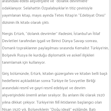
arasındaki edebi alışverişlere ve “dolanık devrimlere”
odaklanıyor. Selahattin Özpalabıyıklar’ın titiz çevirisiyle
yayımlanan kitap, mayıs ayında Tetes Kitap’ın “Edebiyat Ötesi”
dizisinin ilk kitabı olarak çıktı.
Nergis Ertürk, “dolanık devrimler” ifadesini, İstanbul’un İtilaf
Devletleri tarafından işgali ve Birinci Dünya Savaşı sonrası,
Osmanlı topraklarının paylaşılması sırasında Kemalist Türkiye’nin,
Bolşevik Rusya ile kurduğu diplomatik ve askerî ilişkileri
tanımlamak için kullanıyor.
Giriş bölümünde, Ertürk, kitabın güzergahını ve kitabın belli başlı
hedeflerini açıkladıktan sonra Türkiye ile Sovyetler Birliği
arasındaki resmî ve gayri resmî edebiyat ve devrim
alışverişindeki önemli anları sıralıyor. Bu anların ilki olarak 1920
yılına dikkat çekiyor. Türkiye’nin fiilî iktidarının başlangıcı olan
Nisan 1920 yılı, Bolşeviklerin “Doğu ideali” eşliğinde, Batı