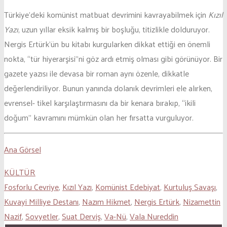
Türkiye’deki komünist matbuat devrimini kavrayabilmek için
Kızıl
Yazı
, uzun yıllar eksik kalmış bir boşluğu, titizlikle dolduruyor.
Nergis Ertürk’ün bu kitabı kurgularken dikkat ettiği en önemli
nokta, “tür hiyerarşisi”ni göz ardı etmiş olması gibi görünüyor. Bir
gazete yazısı ile devasa bir roman aynı özenle, dikkatle
değerlendiriliyor. Bunun yanında dolanık devrimleri ele alırken,
evrensel- tikel karşılaştırmasını da bir kenara bırakıp, “ikili
doğum” kavramını mümkün olan her fırsatta vurguluyor.
Ana Görsel
KÜLTÜR
Fosforlu Cevriye
,
Kızıl Yazı
,
Komünist Edebiyat
,
Kurtuluş Savaşı
,
Kuvayi Milliye Destanı
,
Nazım Hikmet
,
Nergis Ertürk
,
Nizamettin
Nazif
,
Sovyetler
,
Suat Derviş
,
Va-Nü
,
Vala Nureddin