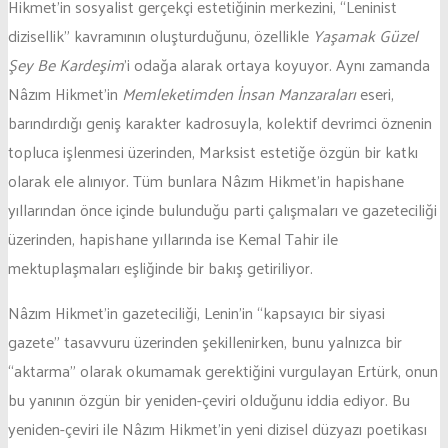
Hikmet’in sosyalist gerçekçi estetiğinin merkezini, “Leninist
dizisellik” kavramının oluşturduğunu, özellikle
Yaşamak Güzel
Şey Be Kardeşim
’i odağa alarak ortaya koyuyor. Aynı zamanda
Nâzım Hikmet’in
Memleketimden İnsan Manzaraları
eseri,
barındırdığı geniş karakter kadrosuyla, kolektif devrimci öznenin
topluca işlenmesi üzerinden, Marksist estetiğe özgün bir katkı
olarak ele alınıyor. Tüm bunlara Nâzım Hikmet’in hapishane
yıllarından önce içinde bulunduğu parti çalışmaları ve gazeteciliği
üzerinden, hapishane yıllarında ise Kemal Tahir ile
mektuplaşmaları eşliğinde bir bakış getiriliyor.
Nâzım Hikmet’in gazeteciliği, Lenin’in “kapsayıcı bir siyasi
gazete” tasavvuru üzerinden şekillenirken, bunu yalnızca bir
“aktarma” olarak okumamak gerektiğini vurgulayan Ertürk, onun
bu yanının özgün bir yeniden-çeviri olduğunu iddia ediyor. Bu
yeniden-çeviri ile Nâzım Hikmet’in yeni dizisel düzyazı poetikası