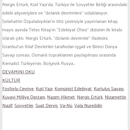
Nergis Ertürk, Kızıl Yazı’da, Türkiye ile Sovyetler Birliği arasındaki
edebi alışverişlere ve “dolanık devrimlere” odaklanıyor.
Selahattin Özpalabıyıklar’ın titiz çevirisiyle yayımlanan kitap,
mayıs ayında Tetes Kitap’ın “Edebiyat Ötesi” dizisinin ilk kitabı
olarak çıktı. Nergis Ertürk, “dolanık devrimler” ifadesini,
İstanbul’un İtilaf Devletleri tarafından işgali ve Birinci Dünya
Savaşı sonrası, Osmanlı topraklarının paylaşılması sırasında
Kemalist Türkiye’nin, Bolşevik Rusya...
DEVAMINI OKU
KÜLTÜR
Fosforlu Cevriye
,
Kızıl Yazı
,
Komünist Edebiyat
,
Kurtuluş Savaşı
,
Kuvayi Milliye Destanı
,
Nazım Hikmet
,
Nergis Ertürk
,
Nizamettin
Nazif
,
Sovyetler
,
Suat Derviş
,
Va-Nü
,
Vala Nureddin