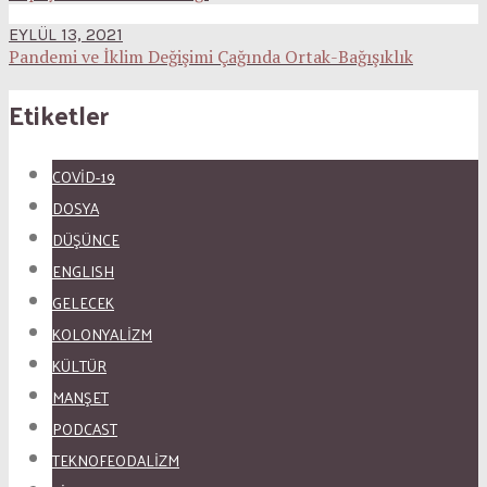
EYLÜL 13, 2021
Pandemi ve İklim Değişimi Çağında Ortak-Bağışıklık
Etiketler
COVID-19
DOSYA
DÜŞÜNCE
ENGLISH
GELECEK
KOLONYALİZM
KÜLTÜR
MANŞET
PODCAST
TEKNOFEODALİZM