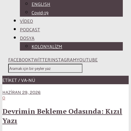
ENGLISH
Covid-19
VİDEO
PODCAST
DOSYA
KOLONYALİZM
FACEBOOK
TWITTER
INSTAGRAM
YOUTUBE
ETİKET / VA-NÜ
HAZIRAN 29, 2026
0
Devrimin Bekleme Odasında: Kızıl
Yazı