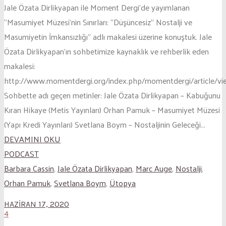
Jale Özata Dirlikyapan ile Moment Dergi’de yayımlanan
“Masumiyet Müzesi’nin Sınırları: “Düşüncesiz” Nostalji ve
Masumiyetin İmkansızlığı” adlı makalesi üzerine konuştuk. Jale
Özata Dirlikyapan’ın sohbetimize kaynaklık ve rehberlik eden
makalesi:
http://www.momentdergi.org/index.php/momentdergi/article/v
Sohbette adı geçen metinler: Jale Özata Dirlikyapan – Kabuğunu
Kıran Hikaye (Metis Yayınları) Orhan Pamuk – Masumiyet Müzesi
(Yapı Kredi Yayınları) Svetlana Boym – Nostaljinin Geleceği...
DEVAMINI OKU
PODCAST
Barbara Cassin
,
Jale Özata Dirlikyapan
,
Marc Auge
,
Nostalji
,
Orhan Pamuk
,
Svetlana Boym
,
Ütopya
HAZIRAN 17, 2020
4