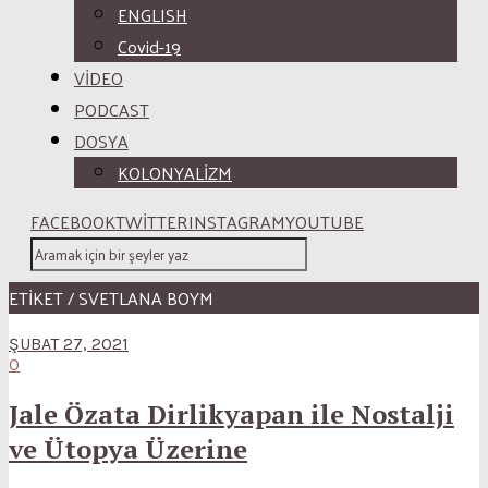
ENGLISH
Covid-19
VİDEO
PODCAST
DOSYA
KOLONYALİZM
FACEBOOK
TWITTER
INSTAGRAM
YOUTUBE
ETİKET / SVETLANA BOYM
ŞUBAT 27, 2021
0
Jale Özata Dirlikyapan ile Nostalji
ve Ütopya Üzerine