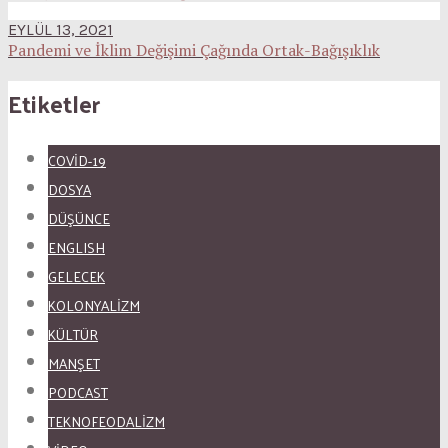
EYLÜL 13, 2021
Pandemi ve İklim Değişimi Çağında Ortak-Bağışıklık
Etiketler
COVID-19
DOSYA
DÜŞÜNCE
ENGLISH
GELECEK
KOLONYALİZM
KÜLTÜR
MANŞET
PODCAST
TEKNOFEODALİZM