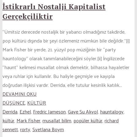
İstikrarlı Nostalji Kapitalist
Gerçekçiliktir
“Ümitsiz derecede nostaljik bir yabancı olmadığınız takdirde,
pop kültürü dışında bir şeyi özlemeniz mümkün bile değildir.”[i]
Mark Fisher bir yerde, 21. yüzyıl pop müziğinin bir “party
hauntology” olarak tanımlanabileceğini söyler.[ii] İngilizcede
“haunt” kelimesi musallat olmak demektir, bilhassa hayaletler
veya ruhlar için kullanılır. Bu haliyle geçmişle ve kayıpla
doğrudan ilişkisi vardır. Derrida, elle tutulur kesinlik katılık...
DEVAMINI OKU
DÜŞÜNCE
,
KÜLTÜR
Derrida
,
Ezhel
,
Fredric Jameson
,
Gaye Su Akyol
,
hauntalogy
,
kültür
,
Mark Fisher
,
musallat bilim
,
popüler kültür
,
richard
sennett
,
rorty
,
Svetlana Boym