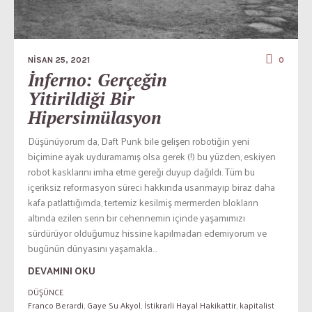
NISAN 25, 2021
0
İnferno: Gerçeğin
Yitirildiği Bir
Hipersimülasyon
Düşünüyorum da, Daft Punk bile gelişen robotiğin yeni
biçimine ayak uyduramamış olsa gerek (!) bu yüzden, eskiyen
robot kasklarını imha etme gereği duyup dağıldı. Tüm bu
içeriksiz reformasyon süreci hakkında usanmayıp biraz daha
kafa patlattığımda, tertemiz kesilmiş mermerden blokların
altında ezilen serin bir cehennemin içinde yaşamımızı
sürdürüyor olduğumuz hissine kapılmadan edemiyorum ve
bugünün dünyasını yaşamakla...
DEVAMINI OKU
DÜŞÜNCE
Franco Berardi
,
Gaye Su Akyol
,
İstikrarli Hayal Hakikattir
,
kapitalist