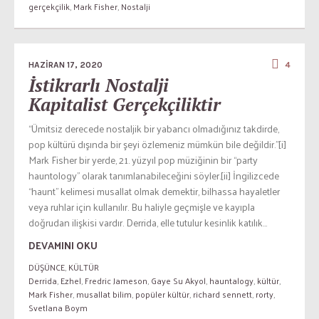
gerçekçilik
,
Mark Fisher
,
Nostalji
HAZIRAN 17, 2020
4
İstikrarlı Nostalji
Kapitalist Gerçekçiliktir
“Ümitsiz derecede nostaljik bir yabancı olmadığınız takdirde,
pop kültürü dışında bir şeyi özlemeniz mümkün bile değildir.”[i]
Mark Fisher bir yerde, 21. yüzyıl pop müziğinin bir “party
hauntology” olarak tanımlanabileceğini söyler.[ii] İngilizcede
“haunt” kelimesi musallat olmak demektir, bilhassa hayaletler
veya ruhlar için kullanılır. Bu haliyle geçmişle ve kayıpla
doğrudan ilişkisi vardır. Derrida, elle tutulur kesinlik katılık...
DEVAMINI OKU
DÜŞÜNCE
,
KÜLTÜR
Derrida
,
Ezhel
,
Fredric Jameson
,
Gaye Su Akyol
,
hauntalogy
,
kültür
,
Mark Fisher
,
musallat bilim
,
popüler kültür
,
richard sennett
,
rorty
,
Svetlana Boym