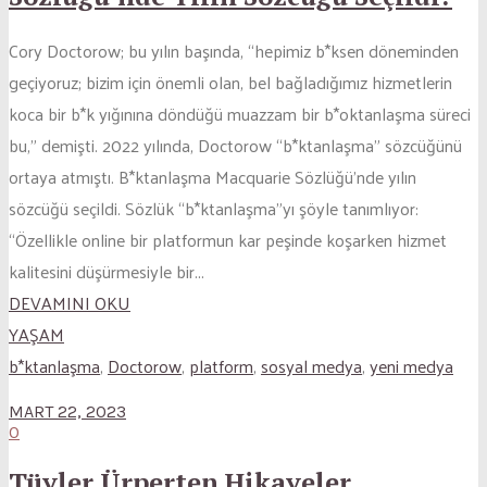
Cory Doctorow; bu yılın başında, “hepimiz b*ksen döneminden
geçiyoruz; bizim için önemli olan, bel bağladığımız hizmetlerin
koca bir b*k yığınına döndüğü muazzam bir b*oktanlaşma süreci
bu,” demişti. 2022 yılında, Doctorow “b*ktanlaşma” sözcüğünü
ortaya atmıştı. B*ktanlaşma Macquarie Sözlüğü’nde yılın
sözcüğü seçildi. Sözlük “b*ktanlaşma”yı şöyle tanımlıyor:
“Özellikle online bir platformun kar peşinde koşarken hizmet
kalitesini düşürmesiyle bir...
DEVAMINI OKU
YAŞAM
b*ktanlaşma
,
Doctorow
,
platform
,
sosyal medya
,
yeni medya
MART 22, 2023
0
Tüyler Ürperten Hikayeler