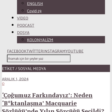
ENGLISH
Covid-19
VİDEO
PODCAST
DOSYA
KOLONYALİZM
FACEBOOK
TWITTER
INSTAGRAM
YOUTUBE
ETİKET / SOSYAL MEDYA
ARALIK 1, 2024
0
‘Çoğumuz Farkındayız’: Neden
‘B*ktanlaşma’ Macquarie
Sözlüğü’nde Yılın Sözcüğü Seçildi?