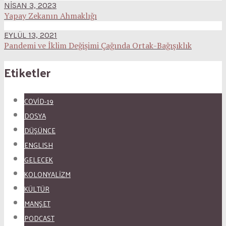
NISAN 3, 2023
Yapay Zekanın Ahmaklığı
EYLÜL 13, 2021
Pandemi ve İklim Değişimi Çağında Ortak-Bağışıklık
Etiketler
COVID-19
DOSYA
DÜŞÜNCE
ENGLISH
GELECEK
KOLONYALİZM
KÜLTÜR
MANŞET
PODCAST