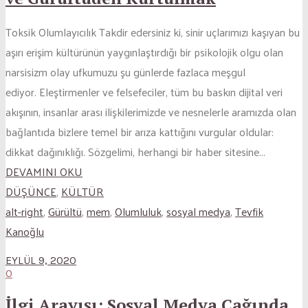
Toksik Olumlayıcılık Takdir edersiniz ki, sinir uçlarımızı kaşıyan bu
aşırı erişim kültürünün yaygınlaştırdığı bir psikolojik olgu olan
narsisizm olay ufkumuzu şu günlerde fazlaca meşgul
ediyor. Eleştirmenler ve felsefeciler, tüm bu baskın dijital veri
akışının, insanlar arası ilişkilerimizde ve nesnelerle aramızda olan
bağlantıda bizlere temel bir arıza kattığını vurgular oldular:
dikkat dağınıklığı. Sözgelimi, herhangi bir haber sitesine...
DEVAMINI OKU
DÜŞÜNCE
,
KÜLTÜR
alt-right
,
Gürültü
,
mem
,
Olumluluk
,
sosyal medya
,
Tevfik
Kanoğlu
EYLÜL 9, 2020
0
İlgi Arayışı: Sosyal Medya Çağında