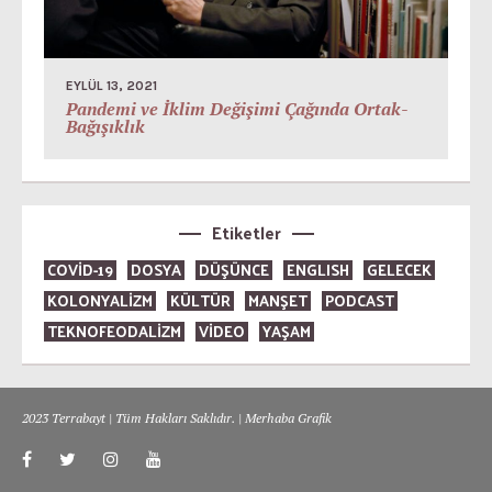
EYLÜL 13, 2021
Pandemi ve İklim Değişimi Çağında Ortak-
Bağışıklık
Etiketler
COVID-19
DOSYA
DÜŞÜNCE
ENGLISH
GELECEK
KOLONYALİZM
KÜLTÜR
MANŞET
PODCAST
TEKNOFEODALİZM
VİDEO
YAŞAM
2023 Terrabayt | Tüm Hakları Saklıdır. | Merhaba Grafik