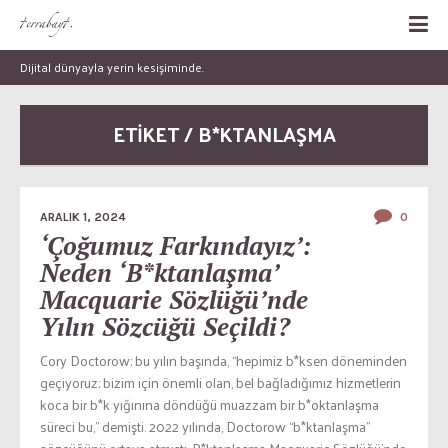
Dijital dünyayla yerin kesişiminde.
ETİKET / B*KTANLAŞMA
ARALIK 1, 2024
0
‘Çoğumuz Farkındayız’:
Neden ‘B*ktanlaşma’
Macquarie Sözlüğü’nde
Yılın Sözcüğü Seçildi?
Cory Doctorow; bu yılın başında, “hepimiz b*ksen döneminden
geçiyoruz; bizim için önemli olan, bel bağladığımız hizmetlerin
koca bir b*k yığınına döndüğü muazzam bir b*oktanlaşma
süreci bu,” demişti. 2022 yılında, Doctorow “b*ktanlaşma”