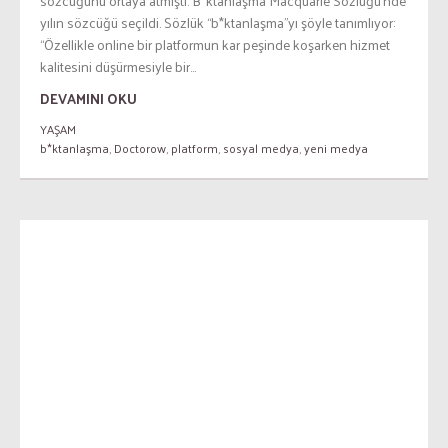
sözcüğünü ortaya atmıştı. B*ktanlaşma Macquarie Sözlüğü’nde
yılın sözcüğü seçildi. Sözlük “b*ktanlaşma”yı şöyle tanımlıyor:
“Özellikle online bir platformun kar peşinde koşarken hizmet
kalitesini düşürmesiyle bir...
DEVAMINI OKU
YAŞAM
b*ktanlaşma
,
Doctorow
,
platform
,
sosyal medya
,
yeni medya