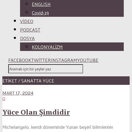
ENGLISH
Covid-19
VİDEO
PODCAST
DOSYA
KOLONYALİZM
FACEBOOK
TWITTER
INSTAGRAM
YOUTUBE
ETİKET / SANATTA YÜCE
MART 17, 2024
0
Yüce Olan Şimdidir
Michelangelo, kendi döneminde Yunan beşerî bilimlerinin