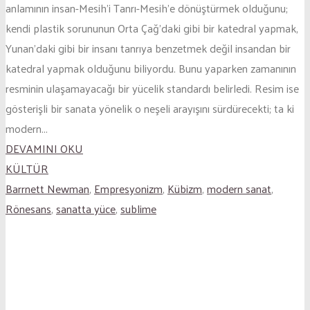
anlamının insan-Mesih’i Tanrı-Mesih’e dönüştürmek olduğunu;
kendi plastik sorununun Orta Çağ’daki gibi bir katedral yapmak,
Yunan’daki gibi bir insanı tanrıya benzetmek değil insandan bir
katedral yapmak olduğunu biliyordu. Bunu yaparken zamanının
resminin ulaşamayacağı bir yücelik standardı belirledi. Resim ise
gösterişli bir sanata yönelik o neşeli arayışını sürdürecekti; ta ki
modern...
DEVAMINI OKU
KÜLTÜR
Barrnett Newman
,
Empresyonizm
,
Kübizm
,
modern sanat
,
Rönesans
,
sanatta yüce
,
sublime