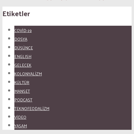
Etiketler
COVID-19
DOSYA
DÜŞÜNCE
ENGLISH
GELECEK
KOLONYALİZM
KÜLTÜR
MANŞET
PODCAST
TEKNOFEODALİZM
VİDEO
YAŞAM