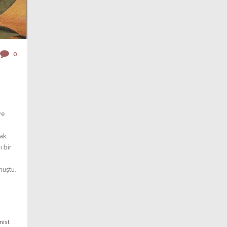
0
ve
rak
 bir
muştu.
nist