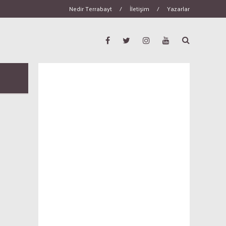
Nedir Terrabayt
/
İletişim
/
Yazarlar