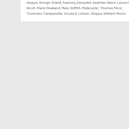
ütopya
,
George Orwell
,
İvanoviç Zamyatin
,
kadınlar ülkesi
,
Louisa
Alcott
,
Marie Howland
,
Mary Griffith
,
Mülksüzler
,
Thomas More
,
Tommaso Campanella
,
Ursula K. LeGuin
,
Ütopya
,
William Morris