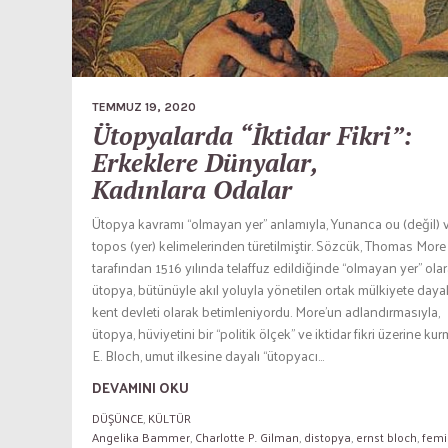
TEMMUZ 19, 2020
Ütopyalarda “İktidar Fikri”:
Erkeklere Dünyalar,
Kadınlara Odalar
Ütopya kavramı “olmayan yer” anlamıyla, Yunanca ou (değil) 
topos (yer) kelimelerinden türetilmiştir. Sözcük, Thomas More
tarafından 1516 yılında telaffuz edildiğinde “olmayan yer” ola
ütopya, bütünüyle akıl yoluyla yönetilen ortak mülkiyete dayalı
kent devleti olarak betimleniyordu. More’un adlandırmasıyla,
ütopya, hüviyetini bir “politik ölçek” ve iktidar fikri üzerine kur
E. Bloch, umut ilkesine dayalı “ütopyacı...
DEVAMINI OKU
DÜŞÜNCE
,
KÜLTÜR
Angelika Bammer
,
Charlotte P. Gilman
,
distopya
,
ernst bloch
,
femi