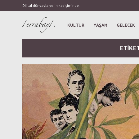
Dijital dünyayla yerin kesişiminde.
KÜLTÜR
YAŞAM
GELECEK
ETİKE