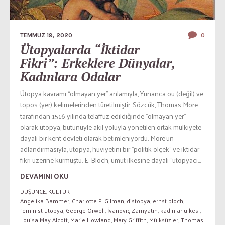
TEMMUZ 19, 2020
0
Ütopyalarda “İktidar
Fikri”: Erkeklere Dünyalar,
Kadınlara Odalar
Ütopya kavramı “olmayan yer” anlamıyla, Yunanca ou (değil) ve
topos (yer) kelimelerinden türetilmiştir. Sözcük, Thomas More
tarafından 1516 yılında telaffuz edildiğinde “olmayan yer”
olarak ütopya, bütünüyle akıl yoluyla yönetilen ortak mülkiyete
dayalı bir kent devleti olarak betimleniyordu. More’un
adlandırmasıyla, ütopya, hüviyetini bir “politik ölçek” ve iktidar
fikri üzerine kurmuştu. E. Bloch, umut ilkesine dayalı “ütopyacı...
DEVAMINI OKU
DÜŞÜNCE
,
KÜLTÜR
Angelika Bammer
,
Charlotte P. Gilman
,
distopya
,
ernst bloch
,
feminist ütopya
,
George Orwell
,
İvanoviç Zamyatin
,
kadınlar ülkesi
,
Louisa May Alcott
,
Marie Howland
,
Mary Griffith
,
Mülksüzler
,
Thomas