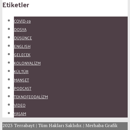
Etiketler
COVID-19
DOSYA
DÜŞÜNCE
ENGLISH
GELECEK
KOLONYALİZM
KÜLTÜR
MANŞET
PODCAST
TEKNOFEODALİZM
VİDEO
YAŞAM
2023 Terrabayt | Tüm Hakları Saklıdır. | Merhaba Grafik