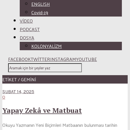
ENGLISH
Covid-19
VİDEO
PODCAST
DOSYA
KOLONYALİZM
FACEBOOK
TWITTER
INSTAGRAM
YOUTUBE
ETİKET / GEMINI
ŞUBAT 14, 2025
0
Yapay Zekâ ve Matbuat
Okuyu Yazmanın Yeni Biçimleri Matbaanın bulunması tarihin