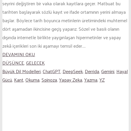
seyrini değiştiren bir vaka olarak kayıtlara geçer. Matbuat bu
tarihten başlayarak sözlü kayıt ve ifade ortamının yerini almaya
başlar. Böylece tarih boyunca metinlerin üretimindeki muhtemel
dört aşamadan ikincisine geçiş yaparız. Sözel ve basılı olanın
dışında internetle birlikte yaygınlaşan hipermetinler ve yapay
zekâ içerikleri son iki aşamayı temsil eder....
DEVAMINI OKU
DÜŞÜNCE
,
GELECEK
Büyük Dil Modelleri
,
ChatGPT
,
DeepSeek
,
Derrida
,
Gemini
,
Hayal
Gücü
,
Kant
,
Okuma
,
Spinoza
,
Yapay Zeka
,
Yazma
,
YZ