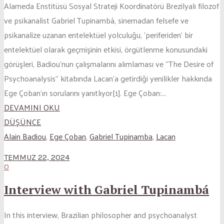
Alameda Enstitüsü Sosyal Strateji Koordinatörü Brezilyalı filozof
ve psikanalist Gabriel Tupinambá, sinemadan felsefe ve
psikanalize uzanan entelektüel yolculuğu, ‘periferiden’ bir
entelektüel olarak geçmişinin etkisi, örgütlenme konusundaki
görüşleri, Badiou’nun çalışmalarını alımlaması ve “The Desire of
Psychoanalysis” kitabında Lacan’a getirdiği yenilikler hakkında
Ege Çoban’ın sorularını yanıtlıyor[1]. Ege Çoban:...
DEVAMINI OKU
DÜŞÜNCE
Alain Badiou
,
Ege Çoban
,
Gabriel Tupinamba
,
Lacan
TEMMUZ 22, 2024
0
Interview with Gabriel Tupinambá
In this interview, Brazilian philosopher and psychoanalyst