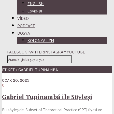
ENGLISH
Covid-19
VİDEO
PODCAST
DOSYA
KOLONYALİZM
FACEBOOK
TWITTER
INSTAGRAM
YOUTUBE
ETİKET / GABRIEL TUPINAMBA
OCAK 20, 2025
0
Gabriel Tupinambá ile Söyleşi
Bu söyleşide, Subset of Theoretical Practice (SPT) üyesi ve