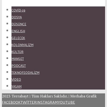
COVID-19
DOSYA
DÜŞÜNCE
ENGLISH
GELECEK
KOLONYALİZM
KÜLTÜR
MANŞET
PODCAST
TEKNOFEODALİZM
VİDEO
YAŞAM
2023 Terrabayt | Tüm Hakları Saklıdır. | Merhaba Grafik
FACEBOOK
TWITTER
INSTAGRAM
YOUTUBE