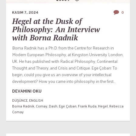
KASIM 7, 2024
0
Hegel at the Dusk of
Philosophy: An Interview
with Borna Radnik
Borna Radnik has a Ph.D. from the Centre for Research in
Modern European Philosophy, at Kingston University London,
UK. He has published with Radical Philosophy, Continental
Thought and Theory, and Crisis and Critique. Ege Çoban: To
begin, could you give us an overview of your intellectual
development? How you came into philosophy in the first...
DEVAMINI OKU
DÜŞÜNCE
,
ENGLISH
Borna Radnik
,
Comay
,
Dash
,
Ege Çoban
,
Frank Ruda
,
Hegel
,
Rebecca
Comay