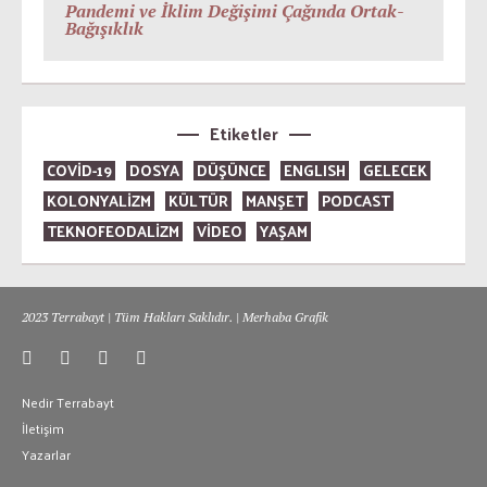
Pandemi ve İklim Değişimi Çağında Ortak-
Bağışıklık
Etiketler
COVID-19
DOSYA
DÜŞÜNCE
ENGLISH
GELECEK
KOLONYALİZM
KÜLTÜR
MANŞET
PODCAST
TEKNOFEODALİZM
VİDEO
YAŞAM
2023 Terrabayt | Tüm Hakları Saklıdır. | Merhaba Grafik
Nedir Terrabayt
İletişim
Yazarlar