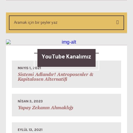
Okunsun Dediklerimiz
YouTube Kanalımız
MAYIS 1, 2021
Sistemi Adlandır! Antroposenler &
Kapitalosen Alternatifi
NISAN 3, 2023
Yapay Zekanın Ahmaklığı
EYLÜL 13, 2021