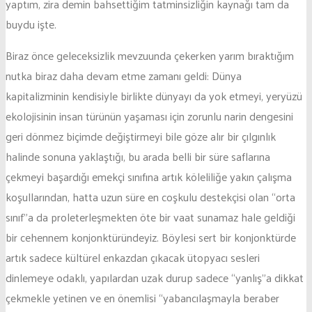
yaptım, zira demin bahsettiğim tatminsizliğin kaynağı tam da
buydu işte.
Biraz önce geleceksizlik mevzuunda çekerken yarım bıraktığım
nutka biraz daha devam etme zamanı geldi: Dünya
kapitalizminin kendisiyle birlikte dünyayı da yok etmeyi, yeryüzü
ekolojisinin insan türünün yaşaması için zorunlu narin dengesini
geri dönmez biçimde değiştirmeyi bile göze alır bir çılgınlık
halinde sonuna yaklaştığı, bu arada belli bir süre saflarına
çekmeyi başardığı emekçi sınıfına artık köleliliğe yakın çalışma
koşullarından, hatta uzun süre en coşkulu destekçisi olan “orta
sınıf”a da proleterleşmekten öte bir vaat sunamaz hale geldiği
bir cehennem konjonktüründeyiz. Böylesi sert bir konjonktürde
artık sadece kültürel enkazdan çıkacak ütopyacı sesleri
dinlemeye odaklı, yapılardan uzak durup sadece “yanlış”a dikkat
çekmekle yetinen ve en önemlisi “yabancılaşmayla beraber