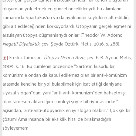
oluşumları yok etmek en güncel öncelikleriydi, bu akımların
zamanında Spartakus’un ya da ayaklanan köylülerin alt edildiği
gibi alt edileceğinden korkuyorlardı. Ütopyanın gerçekleşmesini
arzulayan ütopya düşmanlarıydı onlar”(Theodor W. Adorno,
Negatif Diyalektik
, çev. Şeyda Öztürk, Metis, 2016, s. 288).
[6]
Fredric Jameson,
Ütopya Denen Arzu
, çev. F. B. Aydar, Metis,
2009, s. 16. Bu cümlenin öncesinde “Sartre’ın kusurlu bir
komünizmle ondan da kabul edilemez olan bir anti-komünizm
arasında kendine bir yol bulabilmek için icat ettiği dahiyane
siyasal slogan”dan, yani “anti-anti-komünizm”den bahsetmiş
olan Jameson aktardığım cümleyi şöyle bitiriyor aslında: “…
açısından, anti-anti-ütopyacılık en iyi slogan olabilir.” Çok şık bir
çözüm! Ama insanda bir eksiklik hissi de bırakmadığını
söyleyemem.