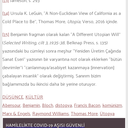
[13]
Jameson, s. 293
[14]
Ursula K. LeGuin, “A Non-Euclidean View of California as a
Cold Place to Be”, Thomas More,
Utopia
, Verso, 2016 içinde.
[15]
Benjamin fragman olarak kalan “A Different Utopian Will”
(
Selected Writing, cilt 3, 1935-38
, Belknap Press, s. 135)
yazısındaki bu cümleyi sonra meşhur “Yeniden Üretim Çağında
Sanat Eseri” yazısının bir varyantına not olarak eklerken “bütün
devrimler”i “canlanmaya/asabiyet kazanmaya [innervation]
çabalayan insanlık” olarak değiştirmiş. Sanırım bizim
bağlamımızda bu ikincisi daha bir yerine oturuyor.
DÜŞÜNCE
,
KÜLTÜR
Abensour
,
Benjamin
,
Bloch
,
distopya
,
Francis Bacon
,
komünizm
,
Marx & Engels
,
Raymond Williams
,
Thomas More
,
Ütopya
HAMILELIKTE COVID-19 AŞISI GÜVENLI