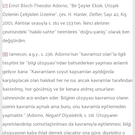
[7]
Ernst Bloch-Theodor Adorno, “Bir Şeyler Eksik. Ütopik
Özlemin Çelişkileri Üzerine”, çev. H. Hünler,
Defter
, Sayı 42, Kış
2001. Alıntılar sırasıyla s. 161 ve 153’ten. İkinci alıntının
çevirisindeki “hakiki-sahte” terimlerini “doğru-yanlış” olarak ben
değiştirdim.
[8]
Jameson, a.g.y., s. 236. Adorno’nun “kavramsız olan”la ilgili
tespitini bir “bilgi ütopyası”ndan bahsederken yapması anlamlı
geliyor bana: “Kavramların soyut kapsamları aşıldığında
karşılaşılacak olan hakikat her ne ise, ancak kavramlar tarafından
bastırılmış, hor görülmüş ve bir kenara atılmış unsurların
sahnesinde arzı endam eder. Bilginin ütopyası kavramsız olanın
üzerini kavramla açmak ama bunu, onu kavramla eşitlemeden
yapmaktır.” (Adorno,
Negatif Diyalektik
, s. 19). Ütopyanın
ayrıntılandırılıp somutlaştırılması da kavramıyla eşitlenmesi, bilgi
ütopyasının kaba ihlali demek olacaktır ona göre, diyebiliriz o