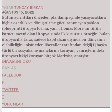
YAZAR
TUNCAY BIRKAN
AĞUSTOS 15, 2022
Bütün ayrıntıları önceden planlanıp içinde yaşayacaklara
hiçbir özerklik ve dönüştürme gücü tanımayan şablon
(blueprint) ütopya formu, yani Thomas More’un türün
kurucu metni olan Ütopya’sında ilk kusursuz örneğini bulan
ütopyacılık tarzı, sadece kapitalizm dışında bir dünyanın
olabilirliğini inkâr eden liberaller tarafından değil[1] başka
türlü bir sosyalizme inançlarını koruyan, yani içlerindeki
ütopyacı itkiyi koruyan birçok Marksist, anarşist...
DEVAMINI OKU
PAYLAŞ
FACEBOOK
F
TWITTER
T
YORUMLAR