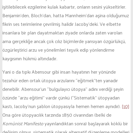
işitilebilecek ezgilerine kulak kabartır, onların sesini yükseltirler.
Benjamin’den, Bloch’dan, hatta Mannheim’dan aşina olduğumuz
fikrin ses terimlerine çevrilmiş halidir Jacoby’deki. Ve elbette
insanlara bir plan dayatmaktan ziyade onlarda zaten varolan
ama gerçekliğe ancak çok cılız biçimlerde yansıyan özgürlükçü,
özgürleştirici arzu ve yönelimleri teşvik edip yönlendirme
kaygısının hükmü altındadır.
Yani o da tıpkı Abensour gibi insan hayatının her yönünde
tezahür eden ortak ütopya arzularını “eğitmek”ten yanadır
denebilir. Abensour’un “bulgulayıcı ütopya” adını verdiği şeyin
özünde “arzu eğitimi” vardır çünkü (“Sistematik” ütopyadan
kastı, Jacoby’nun şablon ütopyasıyla hemen hemen aynıdır).
[10]
Ona göre ütopyacılık tarzında 1850 civarından (belki de
Komünist Manifesto
yayınlandıktan sonra) başlayarak köklü bir
değişim olmuş, sistematik olarak alternatif düzenleme modelleri