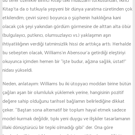
Kitap’ta da o tutkuyla yepyeni bir dünya yaratma cüretinden çok
etkilendim; çeviri süreci boyunca o şüphenin haklılığına kani
olacak çok şeyi yakından gördüm görmesine de alttan alta öbür
(bulgulayıcı, putkırıcı, olumsuzlayıcı vs.) yaklaşımın aşırı
ihtiyatlılığının verdiği tatminsizlik hissi de arttıkça arttı. Herhalde
bu sebepten olacak, Williams’ın Abensour’a getirdiği eleştiriyi
okuyunca içimden hemen bir “işte budur, ağzına sağlık, üstat!”
nidası yükseldi.
Neden, anlatayım: Williams bu iki ütopyacı moddan birine bütün
çağları aşan bir olumluluk yüklemek yerine, hangisinin pozitif
değere sahip olduğunu tarihsel bağlamın belirlediğine dikkat
çeker. “Baştan sona alternatif bir toplum hayal etmek sadece
model-kurmak değildir, tıpkı yeni duygu ve ilişkiler tasarlamanın
illaki dönüştürücü bir tepki olmadığı gibi” der. Ona göre