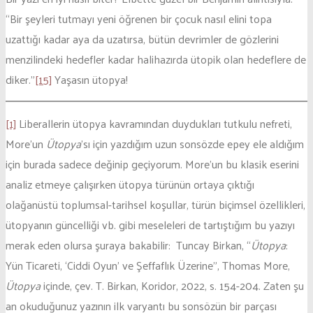
“Bir şeyleri tutmayı yeni öğrenen bir çocuk nasıl elini topa
uzattığı kadar aya da uzatırsa, bütün devrimler de gözlerini
menzilindeki hedefler kadar halihazırda ütopik olan hedeflere de
diker.”
[15]
Yaşasın ütopya!
[1]
Liberallerin ütopya kavramından duydukları tutkulu nefreti,
More’un
Ütopya
’sı için yazdığım uzun sonsözde epey ele aldığım
için burada sadece değinip geçiyorum. More’un bu klasik eserini
analiz etmeye çalışırken ütopya türünün ortaya çıktığı
olağanüstü toplumsal-tarihsel koşullar, türün biçimsel özellikleri,
ütopyanın güncelliği vb. gibi meseleleri de tartıştığım bu yazıyı
merak eden olursa şuraya bakabilir: Tuncay Birkan, “
Ütopya
:
Yün Ticareti, ‘Ciddi Oyun’ ve Şeffaflık Üzerine”, Thomas More,
Ütopya
içinde, çev. T. Birkan, Koridor, 2022, s. 154-204. Zaten şu
an okuduğunuz yazının ilk varyantı bu sonsözün bir parçası