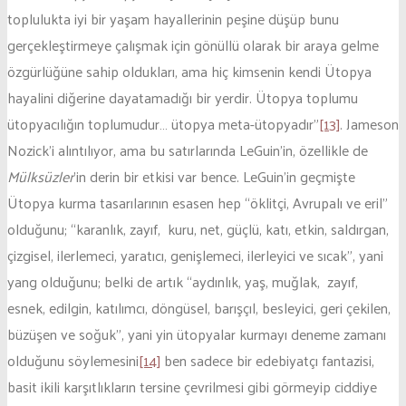
toplulukta iyi bir yaşam hayallerinin peşine düşüp bunu
gerçekleştirmeye çalışmak için gönüllü olarak bir araya gelme
özgürlüğüne sahip oldukları, ama hiç kimsenin kendi Ütopya
hayalini diğerine dayatamadığı bir yerdir. Ütopya toplumu
ütopyacılığın toplumudur… ütopya meta-ütopyadır”
[13]
. Jameson
Nozick’i alıntılıyor, ama bu satırlarında LeGuin’in, özellikle de
Mülksüzler
’in derin bir etkisi var bence. LeGuin’in geçmişte
Ütopya kurma tasarılarının esasen hep “öklitçi, Avrupalı ve eril”
olduğunu; “karanlık, zayıf, kuru, net, güçlü, katı, etkin, saldırgan,
çizgisel, ilerlemeci, yaratıcı, genişlemeci, ilerleyici ve sıcak”, yani
yang olduğunu; belki de artık “aydınlık, yaş, muğlak, zayıf,
esnek, edilgin, katılımcı, döngüsel, barışçıl, besleyici, geri çekilen,
büzüşen ve soğuk”, yani yin ütopyalar kurmayı deneme zamanı
olduğunu söylemesini
[14]
ben sadece bir edebiyatçı fantazisi,
basit ikili karşıtlıkların tersine çevrilmesi gibi görmeyip ciddiye