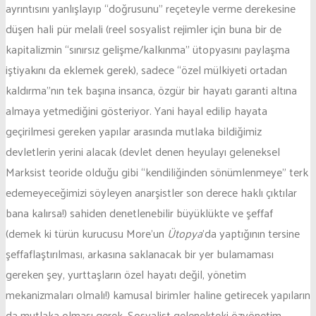
ayrıntısını yanlışlayıp “doğrusunu” reçeteyle verme derekesine
düşen hali pür melali (reel sosyalist rejimler için buna bir de
kapitalizmin “sınırsız gelişme/kalkınma” ütopyasını paylaşma
iştiyakını da eklemek gerek), sadece “özel mülkiyeti ortadan
kaldırma”nın tek başına insanca, özgür bir hayatı garanti altına
almaya yetmediğini gösteriyor. Yani hayal edilip hayata
geçirilmesi gereken yapılar arasında mutlaka bildiğimiz
devletlerin yerini alacak (devlet denen heyulayı geleneksel
Marksist teoride olduğu gibi “kendiliğinden sönümlenmeye” terk
edemeyeceğimizi söyleyen anarşistler son derece haklı çıktılar
bana kalırsa!) sahiden denetlenebilir büyüklükte ve şeffaf
(demek ki türün kurucusu More’un
Ütopya
’da yaptığının tersine
şeffaflaştırılması, arkasına saklanacak bir yer bulamaması
gereken şey, yurttaşların özel hayatı değil, yönetim
mekanizmaları olmalı!) kamusal birimler haline getirecek yapıların
da mutlaka olması gerek. Sosyalist gelenekteki özyönetim