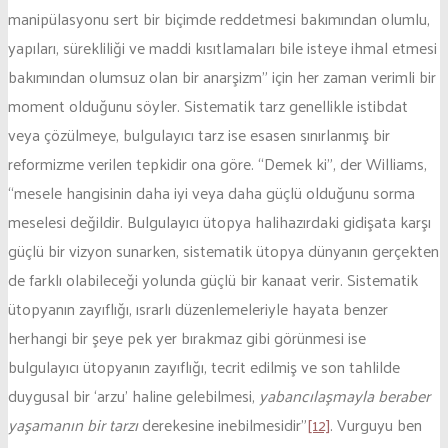
manipülasyonu sert bir biçimde reddetmesi bakımından olumlu,
yapıları, sürekliliği ve maddi kısıtlamaları bile isteye ihmal etmesi
bakımından olumsuz olan bir anarşizm” için her zaman verimli bir
moment olduğunu söyler. Sistematik tarz genellikle istibdat
veya çözülmeye, bulgulayıcı tarz ise esasen sınırlanmış bir
reformizme verilen tepkidir ona göre. “Demek ki”, der Williams,
“mesele hangisinin daha iyi veya daha güçlü olduğunu sorma
meselesi değildir. Bulgulayıcı ütopya halihazırdaki gidişata karşı
güçlü bir vizyon sunarken, sistematik ütopya dünyanın gerçekten
de farklı olabileceği yolunda güçlü bir kanaat verir. Sistematik
ütopyanın zayıflığı, ısrarlı düzenlemeleriyle hayata benzer
herhangi bir şeye pek yer bırakmaz gibi görünmesi ise
bulgulayıcı ütopyanın zayıflığı, tecrit edilmiş ve son tahlilde
duygusal bir ‘arzu’ haline gelebilmesi,
yabancılaşmayla beraber
yaşamanın bir tarzı
derekesine inebilmesidir”
[12]
. Vurguyu ben