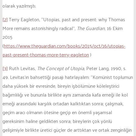
olarak yazılmıştı.
[2]
Terry Eagleton, “Utopias, past and present: why Thomas
More remains astonishingly radical”,
The Guardian
, 16 Ekim
2015
(
https://www.theguardian.com/books/2015/oct/16/utopias-
past-present-thomas-more-terry-eagleton
)
[3]
Ruth Levitas,
The Concept of Utopia
, Peter Lang, 1990, s.
49. Levitas’ın bahsettiği pasajı hatırlayalım: “Komünist toplumun
daha yüksek bir evresinde, bireyin işbölümüne köleleştirici
bağımlılığı ve bununla birlikte aynı zamanda kafa emeği ile kol
emeği arasındaki karşılık ortadan kalktıktan sonra; çalışmak,
geçim aracı olmanın ötesine geçip en önemli yaşamsal
gereksinim haline geldikten sonra; bireylerin çok yönlü
gelişimiyle birlikte üretici güçler de arttıktan ve ortak zenginliğin