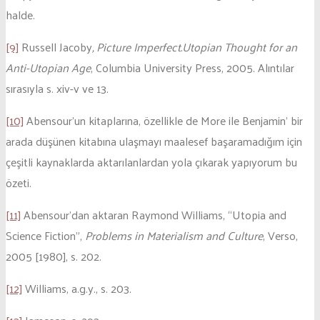
halde.
[9]
Russell Jacoby
, Picture Imperfect.Utopian Thought for an
Anti-Utopian Age
, Columbia University Press, 2005. Alıntılar
sırasıyla s. xiv-v ve 13.
[10]
Abensour’un kitaplarına, özellikle de More ile Benjamin’ bir
arada düşünen kitabına ulaşmayı maalesef başaramadığım için
çeşitli kaynaklarda aktarılanlardan yola çıkarak yapıyorum bu
özeti.
[11]
Abensour’dan aktaran Raymond Williams, “Utopia and
Science Fiction”,
Problems in Materialism and Culture
, Verso,
2005 [1980], s. 202.
[12]
Williams, a.g.y., s. 203.