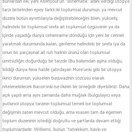
bunlardan ilki, yani Abensour’un “sistematik” adını verdiği ütopya
tarzı birbirinden epey farklı iki toplumsal durumun, ya mevcut
düzeni bütün ayrıntılarıyla değiştirebileceğini bilen, yükseliş
halindeki bir toplumsal sınıfa ait toplumsal özgüvenin ya da
içinde yaşadığı dünya cehenneme döndüğü için yeni bir cennet
yaratmak durumunda kalan, gerileme halindeki bir sınıfa (ya da
onun bir parçasına) ait ruh halinin ürünü olan toplumsal
ümitsizliğin doğurduğu bir tarzdır (Bu bakımdan aşina olduğu,
bildiği dünya fena halde çatırdayan More’unki gibi bir ütopya
ikinci durumun, yükselen burjuvazinin sözcüsü olarak
nitelenebilecek Bacon’ınki ise ilkinin bir örneğidir diyebiliriz). Daha
açık yapılı ama aynı zamanda daha muğlak (bulgulayıcı veya
putkırıcı) ütopya tarzının toplumsal temeli ise toplumsal
değişimin zaten mevcut olduğu, ama esasen tam da egemen
toplum düzeninin istediği doğrultu ve şartlarda devam ettiği
toplumlardadır. Williams, bunun “tahakküm, baskı ve