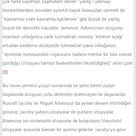
çok farklı sayılmaz; kapitalizm denen “yanlış”ı yıkmayı
becerebilenlere önceden ayrıntılı hayat kılavuzları vermek de
“kavramsız olanı kavramla eşitlemek” gibi büyük bir yanlış,
büyük bir densizlik olacaktır. Jameson, Adorno’nun ütopyayı
mümkün olduğunca sade tutmaktan, mesela “kitlesel açlığı”
ortadan kaldırma düzeyinde tutmaktan yana olduğunun,
“ayrıntılar konusundaki coşkusunu sadece menfur bir lüks olarak
gördüğü Ütopyacı fantezi faaliyetinden tiksin[diğinin]” altını çizer.
[8]
Bu tavrın yirminci yüzyıl sonlarında ve yirmi birinci yüzyıl
başlarında ütopyacı ruhu diriltmeyi önemseyen iki düşünürde,
Russell Jacoby ile Miguel Abensour’da aynen devam ettirildiğini
görürüz. Jacoby şablon ütopyalar ile putkırıcı ütopyalar,
Abensour ise sistematik ütopyalar ile bulgulayıcı (
heuristic
)
ütopyalar arasında benzer bir ayrıma giderler. Jacoby’ye göre