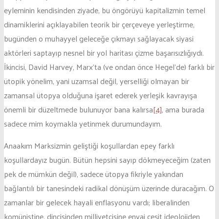
eyleminin kendisinden ziyade, bu öngörüyü kapitalizmin temel
dinamiklerini açıklayabilen teorik bir çerçeveye yerleştirme,
bugünden o muhayyel geleceğe çıkmayı sağlayacak siyasi
aktörleri saptayıp nesnel bir yol haritası çizme başarısızlığıydı.
İkincisi, David Harvey, Marx’ta (ve ondan önce Hegel’de) farklı bir
ütopik yönelim, yani uzamsal değil, yerselliği olmayan bir
zamansal ütopya olduğuna işaret ederek yerleşik kavrayışa
önemli bir düzeltmede bulunuyor bana kalırsa
[4]
, ama burada
sadece mim koymakla yetinmek durumundayım.
Anaakım Marksizmin geliştiği koşullardan epey farklı
koşullardayız bugün. Bütün hepsini sayıp dökmeyeceğim (zaten
pek de mümkün değil), sadece ütopya fikriyle yakından
bağlantılı bir tanesindeki radikal dönüşüm üzerinde duracağım. O
zamanlar bir gelecek hayali enflasyonu vardı; liberalinden
komünistine, dincisinden milliyetçisine envai çeşit ideolojiden