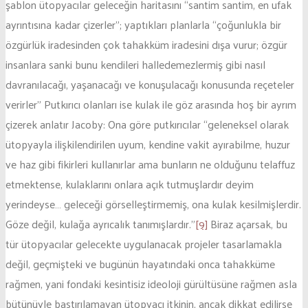
şablon ütopyacılar geleceğin haritasını “santim santim, en ufak
ayrıntısına kadar çizerler”; yaptıkları planlarla “çoğunlukla bir
özgürlük iradesinden çok tahakküm iradesini dışa vurur; özgür
insanlara sanki bunu kendileri halledemezlermiş gibi nasıl
davranılacağı, yaşanacağı ve konuşulacağı konusunda reçeteler
verirler” Putkırıcı olanları ise kulak ile göz arasında hoş bir ayrım
çizerek anlatır Jacoby: Ona göre putkırıcılar “geleneksel olarak
ütopyayla ilişkilendirilen uyum, kendine vakit ayırabilme, huzur
ve haz gibi fikirleri kullanırlar ama bunların ne olduğunu telaffuz
etmektense, kulaklarını onlara açık tutmuşlardır deyim
yerindeyse… geleceği görselleştirmemiş, ona kulak kesilmişlerdir.
Göze değil, kulağa ayrıcalık tanımışlardır.”
[9]
Biraz açarsak, bu
tür ütopyacılar gelecekte uygulanacak projeler tasarlamakla
değil, geçmişteki ve bugünün hayatındaki onca tahakküme
rağmen, yani fondaki kesintisiz ideoloji gürültüsüne rağmen asla
bütünüyle bastırılamayan ütopyacı itkinin, ancak dikkat edilirse