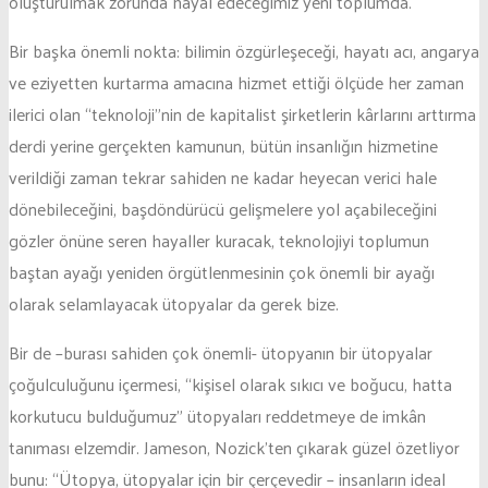
oluşturulmak zorunda hayal edeceğimiz yeni toplumda.
Bir başka önemli nokta: bilimin özgürleşeceği, hayatı acı, angarya
ve eziyetten kurtarma amacına hizmet ettiği ölçüde her zaman
ilerici olan “teknoloji”nin de kapitalist şirketlerin kârlarını arttırma
derdi yerine gerçekten kamunun, bütün insanlığın hizmetine
verildiği zaman tekrar sahiden ne kadar heyecan verici hale
dönebileceğini, başdöndürücü gelişmelere yol açabileceğini
gözler önüne seren hayaller kuracak, teknolojiyi toplumun
baştan ayağı yeniden örgütlenmesinin çok önemli bir ayağı
olarak selamlayacak ütopyalar da gerek bize.
Bir de –burası sahiden çok önemli- ütopyanın bir ütopyalar
çoğulculuğunu içermesi, “kişisel olarak sıkıcı ve boğucu, hatta
korkutucu bulduğumuz” ütopyaları reddetmeye de imkân
tanıması elzemdir. Jameson, Nozick’ten çıkarak güzel özetliyor
bunu: “Ütopya, ütopyalar için bir çerçevedir – insanların ideal