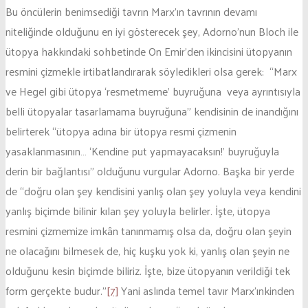
Bu öncülerin benimsediği tavrın Marx’ın tavrının devamı
niteliğinde olduğunu en iyi gösterecek şey, Adorno’nun Bloch ile
ütopya hakkındaki sohbetinde On Emir’den ikincisini ütopyanın
resmini çizmekle irtibatlandırarak söyledikleri olsa gerek: “Marx
ve Hegel gibi ütopya ‘resmetmeme’ buyruğuna veya ayrıntısıyla
belli ütopyalar tasarlamama buyruğuna” kendisinin de inandığını
belirterek “ütopya adına bir ütopya resmi çizmenin
yasaklanmasının… ‘Kendine put yapmayacaksın!’ buyruğuyla
derin bir bağlantısı” olduğunu vurgular Adorno. Başka bir yerde
de “doğru olan şey kendisini yanlış olan şey yoluyla veya kendini
yanlış biçimde bilinir kılan şey yoluyla belirler. İşte, ütopya
resmini çizmemize imkân tanınmamış olsa da, doğru olan şeyin
ne olacağını bilmesek de, hiç kuşku yok ki, yanlış olan şeyin ne
olduğunu kesin biçimde biliriz. İşte, bize ütopyanın verildiği tek
form gerçekte budur.”
[7]
Yani aslında temel tavır Marx’ınkinden