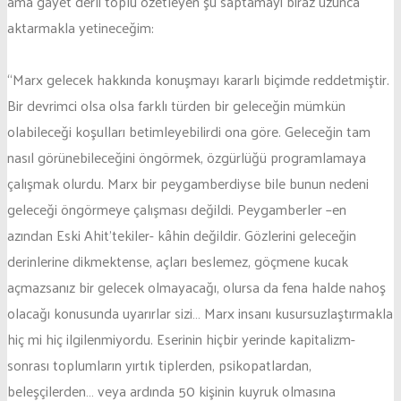
ama gayet derli toplu özetleyen şu saptamayı biraz uzunca
aktarmakla yetineceğim:
“Marx gelecek hakkında konuşmayı kararlı biçimde reddetmiştir.
Bir devrimci olsa olsa farklı türden bir geleceğin mümkün
olabileceği koşulları betimleyebilirdi ona göre. Geleceğin tam
nasıl görünebileceğini öngörmek, özgürlüğü programlamaya
çalışmak olurdu. Marx bir peygamberdiyse bile bunun nedeni
geleceği öngörmeye çalışması değildi. Peygamberler –en
azından Eski Ahit’tekiler- kâhin değildir. Gözlerini geleceğin
derinlerine dikmektense, açları beslemez, göçmene kucak
açmazsanız bir gelecek olmayacağı, olursa da fena halde nahoş
olacağı konusunda uyarırlar sizi… Marx insanı kusursuzlaştırmakla
hiç mi hiç ilgilenmiyordu. Eserinin hiçbir yerinde kapitalizm-
sonrası toplumların yırtık tiplerden, psikopatlardan,
beleşçilerden… veya ardında 50 kişinin kuyruk olmasına