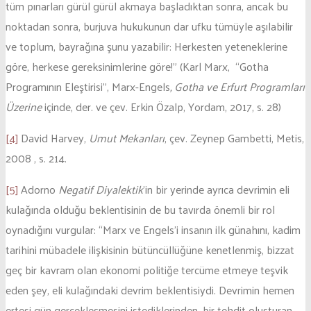
tüm pınarları gürül gürül akmaya başladıktan sonra, ancak bu
noktadan sonra, burjuva hukukunun dar ufku tümüyle aşılabilir
ve toplum, bayrağına şunu yazabilir: Herkesten yeteneklerine
göre, herkese gereksinimlerine göre!” (Karl Marx, “Gotha
Programının Eleştirisi”, Marx-Engels
, Gotha ve Erfurt Programları
Üzerine
içinde, der. ve çev. Erkin Özalp, Yordam, 2017, s. 28)
[4]
David Harvey,
Umut Mekanları
, çev. Zeynep Gambetti, Metis,
2008 , s. 214.
[5]
Adorno
Negatif Diyalektik
’in bir yerinde ayrıca devrimin eli
kulağında olduğu beklentisinin de bu tavırda önemli bir rol
oynadığını vurgular: “Marx ve Engels’i insanın ilk günahını, kadim
tarihini mübadele ilişkisinin bütüncüllüğüne kenetlenmiş, bizzat
geç bir kavram olan ekonomi politiğe tercüme etmeye teşvik
eden şey, eli kulağındaki devrim beklentisiydi. Devrimin hemen
ertesi gün gerçekleşmesini istediklerinden, bir tehdit oluşturan