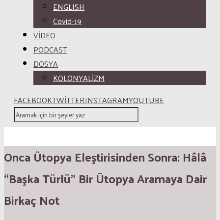
ENGLISH
Covid-19
VİDEO
PODCAST
DOSYA
KOLONYALİZM
FACEBOOK
TWITTER
INSTAGRAM
YOUTUBE
Onca Ütopya Eleştirisinden Sonra: Hâlâ
“Başka Türlü” Bir Ütopya Aramaya Dair
Birkaç Not