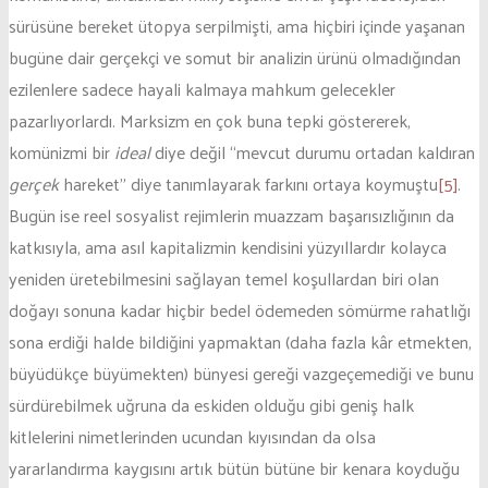
sürüsüne bereket ütopya serpilmişti, ama hiçbiri içinde yaşanan
bugüne dair gerçekçi ve somut bir analizin ürünü olmadığından
ezilenlere sadece hayali kalmaya mahkum gelecekler
pazarlıyorlardı. Marksizm en çok buna tepki göstererek,
komünizmi bir
ideal
diye değil “mevcut durumu ortadan kaldıran
gerçek
hareket” diye tanımlayarak farkını ortaya koymuştu
[5]
.
Bugün ise reel sosyalist rejimlerin muazzam başarısızlığının da
katkısıyla, ama asıl kapitalizmin kendisini yüzyıllardır kolayca
yeniden üretebilmesini sağlayan temel koşullardan biri olan
doğayı sonuna kadar hiçbir bedel ödemeden sömürme rahatlığı
sona erdiği halde bildiğini yapmaktan (daha fazla kâr etmekten,
büyüdükçe büyümekten) bünyesi gereği vazgeçemediği ve bunu
sürdürebilmek uğruna da eskiden olduğu gibi geniş halk
kitlelerini nimetlerinden ucundan kıyısından da olsa
yararlandırma kaygısını artık bütün bütüne bir kenara koyduğu