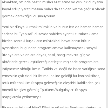
almaktan, özünde bastırılmışları azat etme ve yeni bir dünyanın
hayal edilip yaratılmasına onları da sahiden katma çağrısı olarak
görmek gerektiğini düşünüyorum.
Yeni bir dünya kurmak mümkün ve bunun için de hemen hemen
sadece bu “yapısal” düzeyde sahiden ayrıntılı tutulacak ama
bizden sonraki kuşakların müstakbel hayatlarının bütün
ayrıntılarını bugünden programlamaya kalkmayacak sosyal
ütopyalara ve onlara dayalı, nasıl, hangi mevcut güç ve
aktörlerle gerçekleştirileceği netleştirilmiş sade programlara
ihtiyacımız olduğu kesin. Tarihin vs. değil de insan varlığının sona
ermesinin çok ciddi bir ihtimal haline geldiği bu konjonktürde,
artık mütehakkim ütopya geleneğinin eleştirisi kabilinden çok
önemli bir işlev görmüş “putkırıcı/bulgulayıcı” ütopya
arayışlarıyla yetinemeyiz.
Bir yazı en iyi nasıl biter? Elbette güzel bir Benjamin alıntısıyla: