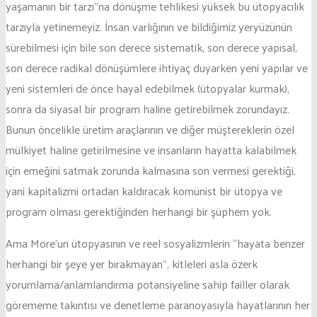
yaşamanın bir tarzı”na dönüşme tehlikesi yüksek bu ütopyacılık
tarzıyla yetinemeyiz. İnsan varlığının ve bildiğimiz yeryüzünün
sürebilmesi için bile son derece sistematik, son derece yapısal,
son derece radikal dönüşümlere ihtiyaç duyarken yeni yapılar ve
yeni sistemleri de önce hayal edebilmek (ütopyalar kurmak),
sonra da siyasal bir program haline getirebilmek zorundayız.
Bunun öncelikle üretim araçlarının ve diğer müştereklerin özel
mülkiyet haline getirilmesine ve insanların hayatta kalabilmek
için emeğini satmak zorunda kalmasına son vermesi gerektiği,
yani kapitalizmi ortadan kaldıracak komünist bir ütopya ve
program olması gerektiğinden herhangi bir şüphem yok.
Ama More’un ütopyasının ve reel sosyalizmlerin “hayata benzer
herhangi bir şeye yer bırakmayan”, kitleleri asla özerk
yorumlama/anlamlandırma potansiyeline sahip failler olarak
görememe takıntısı ve denetleme paranoyasıyla hayatlarının her