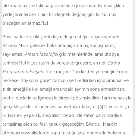
aldırmadan uçaktaki bagajını yerine gerçeküstü bir yavaşlıkla
yerleştirenlerden sihirli bir değnek değmiş gibi kurtulmuş
olacağını anlatmaz.”
[2]
Buna sadece şu iki şerhi düşmek gerektiğini düşünüyorum:
Birincisi Marx gelecek hakkında hiç ama hiç konuşmamış
sayılamaz;
Alman İdeolojisi
gibi metinlerinde, ama ütopya
tarihçisi Ruth Levitas’ın da vurguladığı üzere, en net
Gotha
Programının Eleştirisi
’nde meşhur “herkesten yeteneğine göre,
herkese ihtiyacına göre” formülü şerh edilirken işbölümünün ve
zihin emeği ile kol emeği arasındaki ayrımın sona ermesinden,
üretici güçlerin gelişmesiyle bireyin potansiyelinin tam manasıyla
gerçekleşebileceğinden vs. bahsettiği olmuştur.
[3]
O yüzden şu
iki kısa eki yaparak, sosyalist literatürde zaten uzun uzadıya
tartışılmış olan bu faslı çabuk geçeceğim: Birincisi, Marx’ın
ütopyacı sosyalistlerde topa tuttuğu şey, öngörüde bulunma