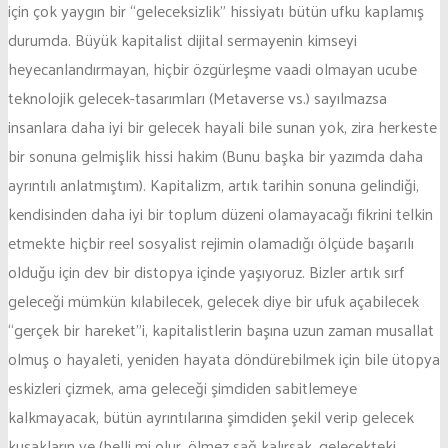
için çok yaygın bir “geleceksizlik” hissiyatı bütün ufku kaplamış
durumda. Büyük kapitalist dijital sermayenin kimseyi
heyecanlandırmayan, hiçbir özgürleşme vaadi olmayan ucube
teknolojik gelecek-tasarımları (Metaverse vs.) sayılmazsa
insanlara daha iyi bir gelecek hayali bile sunan yok, zira herkeste
bir sonuna gelmişlik hissi hakim (Bunu başka bir yazımda daha
ayrıntılı anlatmıştım). Kapitalizm, artık tarihin sonuna gelindiği,
kendisinden daha iyi bir toplum düzeni olamayacağı fikrini telkin
etmekte hiçbir reel sosyalist rejimin olamadığı ölçüde başarılı
olduğu için dev bir distopya içinde yaşıyoruz. Bizler artık sırf
geleceği mümkün kılabilecek, gelecek diye bir ufuk açabilecek
“gerçek bir hareket”i, kapitalistlerin başına uzun zaman musallat
olmuş o hayaleti, yeniden hayata döndürebilmek için bile ütopya
eskizleri çizmek, ama geleceği şimdiden sabitlemeye
kalkmayacak, bütün ayrıntılarına şimdiden şekil verip gelecek
kuşakların ve (belli mi olur, ölmez sağ kalırsak, gelecekteki