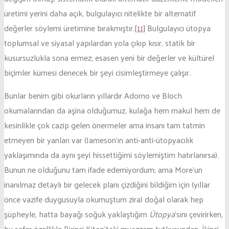
üretimi yerini daha açık, bulgulayıcı nitelikte bir alternatif
değerler söylemi üretimine bırakmıştır.
[11]
Bulgulayıcı ütopya
toplumsal ve siyasal yapılardan yola çıkıp kısır, statik bir
kusursuzlukla sona ermez; esasen yeni bir değerler ve kültürel
biçimler kümesi denecek bir şeyi cisimleştirmeye çalışır.
Bunlar benim gibi okurların yıllardır Adorno ve Bloch
okumalarından da aşina olduğumuz, kulağa hem makul hem de
kesinlikle çok cazip gelen önermeler ama insanı tam tatmin
etmeyen bir yanları var (Jameson’ın anti-anti-ütopyacılık
yaklaşımında da aynı şeyi hissettiğimi söylemiştim hatırlanırsa).
Bunun ne olduğunu tam ifade edemiyordum; ama More’un
inanılmaz detaylı bir gelecek planı çizdiğini bildiğim için (yıllar
önce vazife duygusuyla okumuştum zira) doğal olarak hep
şüpheyle, hatta bayağı soğuk yaklaştığım
Ütopya
’sını çevirirken,
bu sefer özellikle Birinci Kitap’taki muazzam tutkusundan, İkinci