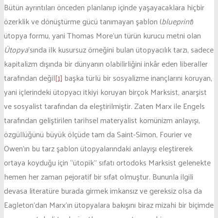
Bütün ayrıntıları önceden planlanıp içinde yaşayacaklara hiçbir
özerklik ve dönüştürme gücü tanımayan şablon (
blueprint
)
ütopya formu, yani Thomas More’un türün kurucu metni olan
Ütopya
’sında ilk kusursuz örneğini bulan ütopyacılık tarzı, sadece
kapitalizm dışında bir dünyanın olabilirliğini inkâr eden liberaller
tarafından değil
[1]
başka türlü bir sosyalizme inançlarını koruyan,
yani içlerindeki ütopyacı itkiyi koruyan birçok Marksist, anarşist
ve sosyalist tarafından da eleştirilmiştir. Zaten Marx ile Engels
tarafından geliştirilen tarihsel materyalist komünizm anlayışı,
özgüllüğünü büyük ölçüde tam da Saint-Simon, Fourier ve
Owen’ın bu tarz şablon ütopyalarındaki anlayışı eleştirerek
ortaya koyduğu için “ütopik” sıfatı ortodoks Marksist gelenekte
hemen her zaman pejoratif bir sıfat olmuştur. Bununla ilgili
devasa literatüre burada girmek imkansız ve gereksiz olsa da
Eagleton’dan Marx’ın ütopyalara bakışını biraz mizahi bir biçimde