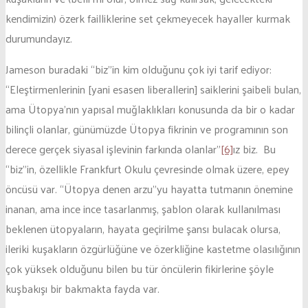
kendimizin) özerk failliklerine set çekmeyecek hayaller kurmak
durumundayız.
Jameson buradaki “biz”in kim olduğunu çok iyi tarif ediyor:
“Eleştirmenlerinin [yani esasen liberallerin] saiklerini şaibeli bulan,
ama Ütopya’nın yapısal muğlaklıkları konusunda da bir o kadar
bilinçli olanlar, günümüzde Ütopya fikrinin ve programının son
derece gerçek siyasal işlevinin farkında olanlar”
[6]
ız biz. Bu
“biz”in, özellikle Frankfurt Okulu çevresinde olmak üzere, epey
öncüsü var. “Ütopya denen arzu”yu hayatta tutmanın önemine
inanan, ama ince ince tasarlanmış, şablon olarak kullanılması
beklenen ütopyaların, hayata geçirilme şansı bulacak olursa,
ileriki kuşakların özgürlüğüne ve özerkliğine kastetme olasılığının
çok yüksek olduğunu bilen bu tür öncülerin fikirlerine şöyle
kuşbakışı bir bakmakta fayda var.