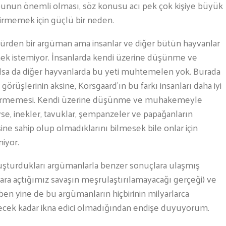
in bunun önemli olması, söz konusu acı pek çok kişiye büyük
ktirmemek için güçlü bir neden.
 türden bir argüman ama insanlar ve diğer bütün hayvanlar
tmek istemiyor. İnsanlarda kendi üzerine düşünme ve
olsa da diğer hayvanlarda bu yeti muhtemelen yok. Burada
örüşlerinin aksine, Korsgaard’ın bu farkı insanları daha iyi
k görmemesi. Kendi üzerine düşünme ve muhakemeyle
liyse, inekler, tavuklar, şempanzeler ve papağanların
ine sahip olup olmadıklarını bilmesek bile onlar için
iyor.
oluşturdukları argümanlarla benzer sonuçlara ulaşmış
ara açtığımız savaşın meşrulaştırılamayacağı gerçeği) ve
en yine de bu argümanların hiçbirinin milyarlarca
ilecek kadar ikna edici olmadığından endişe duyuyorum.