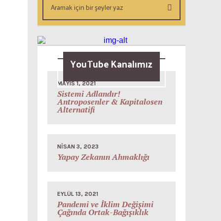
Okunsun Dediklerimiz
YouTube Kanalımız
MAYIS 1, 2021
Sistemi Adlandır!
Antroposenler & Kapitalosen
Alternatifi
NISAN 3, 2023
Yapay Zekanın Ahmaklığı
EYLÜL 13, 2021
Pandemi ve İklim Değişimi
Çağında Ortak-Bağışıklık