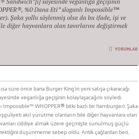
Sandwich”[i] sayesinde veganlığa geçişinin
HOPPER®, %0 Dana Eti” sloganlı Impossible™
. Şaka yollu söylenmiş olsa da bu ifade, işi ve
ile diğer hayvanlara olan tavırlarını değiştirmek
YORUMLAR
ısa süre önce bana Burger King’in yeni satışa çıkaracağı
yesinde veganlığa geçişinin kolaylaşacağını söyledi.
 Impossible™ WHOPPER® bitki bazlı bir hamburger). Şaka
eşguliyeti akıl yürütme olanların bile diğer hayvanlara olan
hayvanları ciddiye almak üzere geçmişte sunulmuş güçlü
rektiğini düşünmeme sebep oldu. Antik çağlardan beri,