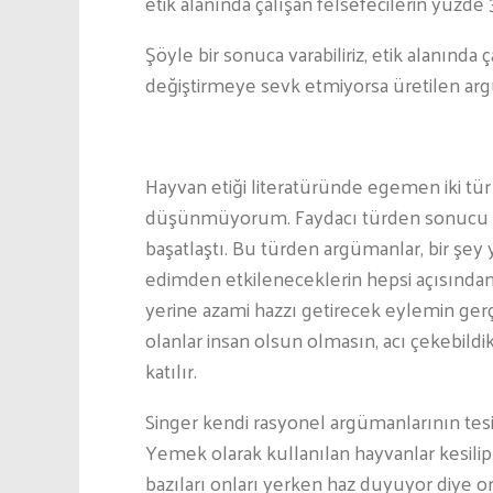
etik alanında çalışan felsefecilerin yüzde 37’
Şöyle bir sonuca varabiliriz, etik alanında ç
değiştirmeye sevk etmiyorsa üretilen argü
Hayvan etiği literatüründe egemen iki tür
düşünmüyorum. Faydacı türden sonucu ön
başatlaştı. Bu türden argümanlar, bir şe
edimden etkileneceklerin hepsi açısından
yerine azami hazzı getirecek eylemin gerç
olanlar insan olsun olmasın, acı çekebildi
katılır.
Singer kendi rasyonel argümanlarının tesir
Yemek olarak kullanılan hayvanlar kesili
bazıları onları yerken haz duyuyor diye on