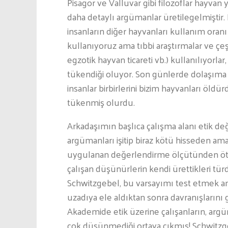
Pisagor ve Valluvar gibi filozoflar hayvan 
daha detaylı argümanlar üretilegelmiştir.
insanların diğer hayvanları kullanım oranı
kullanıyoruz ama tıbbi araştırmalar ve çeşitl
egzotik hayvan ticareti vb.) kullanılıyorl
tükendiği oluyor. Son günlerde dolaşıma
insanlar birbirlerini bizim hayvanları ö
tükenmiş olurdu.
Arkadaşımın başlıca çalışma alanı etik değ
argümanları işitip biraz kötü hisseden ama
uygulanan değerlendirme ölçütünden ötesi
çalışan düşünürlerin kendi ürettikleri tür
Schwitzgebel, bu varsayımı test etmek am
uzadıya ele aldıktan sonra davranışlarını 
Akademide etik üzerine çalışanların, argü
çok düşünmediği ortaya çıkmış! Schwitzge