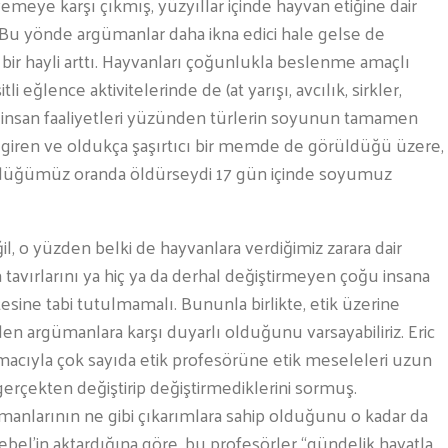
yemeye karşı çıkmış, yüzyıllar içinde hayvan etiğine dair
 Bu yönde argümanlar daha ikna edici hale gelse de
 bir hayli arttı. Hayvanları çoğunlukla beslenme amaçlı
i eğlence aktivitelerinde de (at yarışı, avcılık, sirkler,
ar, insan faaliyetleri yüzünden türlerin soyunun tamamen
 giren ve oldukça şaşırtıcı bir memde de görüldüğü üzere,
ldürdüğümüz oranda öldürseydi 17 gün içinde soyumuz
il, o yüzden belki de hayvanlara verdiğimiz zarara dair
 tavırlarını ya hiç ya da derhal değiştirmeyen çoğu insana
ne tabi tutulmamalı. Bununla birlikte, etik üzerine
den argümanlara karşı duyarlı olduğunu varsayabiliriz. Eric
acıyla çok sayıda etik profesörüne etik meseleleri uzun
gerçekten değiştirip değiştirmediklerini sormuş.
manlarının ne gibi çıkarımlara sahip olduğunu o kadar da
bel’in aktardığına göre, bu profesörler “gündelik hayatla