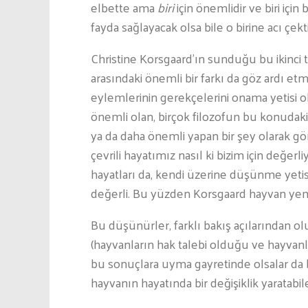
elbette ama
biri
için önemlidir ve biri iç
fayda sağlayacak olsa bile o birine acı çe
Christine Korsgaard’ın sunduğu bu ikinci
arasındaki önemli bir farkı da göz ardı e
eylemlerinin gerekçelerini onama yetisi 
önemli olan, birçok filozofun bu konudaki g
ya da daha önemli yapan bir şey olara
çevrili hayatımız nasıl ki bizim için değer
hayatları da, kendi üzerine düşünme yetis
değerli. Bu yüzden Korsgaard hayvan yem
Bu düşünürler, farklı bakış açılarından 
(hayvanların hak talebi olduğu ve hayvanl
bu sonuçlara uyma gayretinde olsalar da b
hayvanın hayatında bir değişiklik yaratab