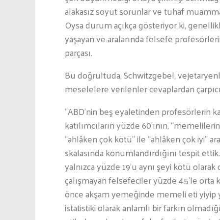
alakasız soyut sorunlar ve tuhaf muamm
Oysa durum açıkça gösteriyor ki, genell
yaşayan ve aralarında felsefe profesörler
parçası.
Bu doğrultuda, Schwitzgebel, vejetaryenliğ
meselelere verilenler cevaplardan çarpıcı
“ABD’nin beş eyaletinden profesörlerin katı
katılımcıların yüzde 60’ının, “memelilerin 
“ahlâken çok kötü” ile “ahlâken çok iyi” a
skalasında konumlandırdığını tespit ettik.
yalnızca yüzde 19’u aynı şeyi kötü olarak d
çalışmayan felsefeciler yüzde 45’le orta 
önce akşam yemeğinde memeli eti yiyip 
istatistiki olarak anlamlı bir farkın olmad