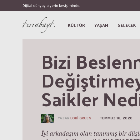
Dijital dünyayla yerin kesişiminde.
KÜLTÜR
YAŞAM
GELECEK
Bizi Beslen
Değiştirmey
Saikler Ned
YAZAR
LORI GRUEN
TEMMUZ 16, 2020
İyi arkadaşım olan tanınmış bir düşü