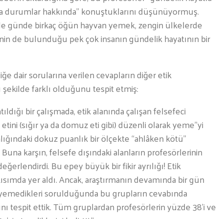
a durumlar hakkında” konuştuklarını düşünüyormuş.
ikle günde birkaç öğün hayvan yemek, zengin ülkelerde
inin de bulunduğu pek çok insanın gündelik hayatının bir
e dair sorularına verilen cevapların diğer etik
 şekilde farklı olduğunu tespit etmiş:
ldığı bir çalışmada, etik alanında çalışan felsefeci
etini (sığır ya da domuz eti gibi) düzenli olarak yeme”yi
ralığındaki dokuz puanlık bir ölçekte “ahlâken kötü”
 Buna karşın, felsefe dışındaki alanların profesörlerinin
eğerlendirdi. Bu epey büyük bir fikir ayrılığı! Etik
kısımda yer aldı. Ancak, araştırmanın devamında bir gün
yemedikleri sorulduğunda bu grupların cevabında
ığını tespit ettik. Tüm gruplardan profesörlerin yüzde 38’i ve