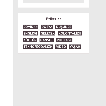
Etiketler
COVID-19
DOSYA
DÜŞÜNCE
ENGLISH
GELECEK
KOLONYALİZM
KÜLTÜR
MANŞET
PODCAST
TEKNOFEODALİZM
VİDEO
YAŞAM