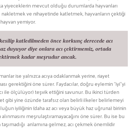
ka yiyeceklerin mevcut olduğu durumlarda hayvanları
akletmek ve nihayetinde katletmek, hayvanların çektiği
r hayvan yemiyor.
kesilip katledilmeden önce korkunç derecede acı
 haz duyuyor diye onlara acı çektirmemiz, ortada
 çektirmek kadar meşrudur ancak.
manlar ise yalnızca acıya odaklanmak yerine, riayet
ı gerektiğini öne sürer. Faydacılar, doğru eylemin “iyi”yi
acı ile ölçülüyor) teşvik ettiğini savunur. Bu ikinci türden
gibi yine özünde tarafsız olan belirli ilkeler belirlemeyi
ğun iyiliğinin (daha az acı veya büyük haz uğruna) birinin
ın alınmasını meşrulaştıramayacağını öne sürer. Bu ise bu
taşımadığı anlamına gelmez, acı çekmek önemlidir