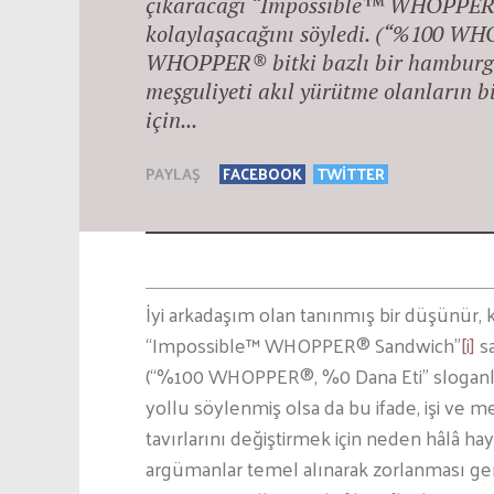
çıkaracağı “Impossible™ WHOPPER® 
kolaylaşacağını söyledi. (“%100 W
WHOPPER® bitki bazlı bir hamburger)
meşguliyeti akıl yürütme olanların b
için...
PAYLAŞ
FACEBOOK
TWITTER
İyi arkadaşım olan tanınmış bir düşünür, k
“Impossible™ WHOPPER® Sandwich”
[i]
sa
(“%100 WHOPPER®, %0 Dana Eti” sloganlı
yollu söylenmiş olsa da bu ifade, işi ve m
tavırlarını değiştirmek için neden hâlâ 
argümanlar temel alınarak zorlanması ge