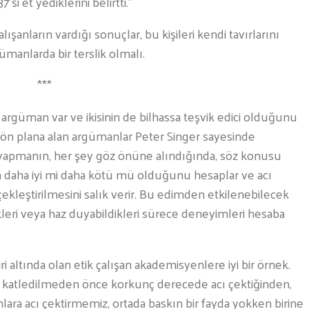
si et yediklerini belirtti.”
alışanların vardığı sonuçlar, bu kişileri kendi tavırlarını
manlarda bir terslik olmalı.
***
 argüman var ve ikisinin de bilhassa teşvik edici olduğunu
 plana alan argümanlar Peter Singer sayesinde
y yapmanın, her şey göz önüne alındığında, söz konusu
 daha iyi mi daha kötü mü olduğunu hesaplar ve acı
ekleştirilmesini salık verir. Bu edimden etkilenebilecek
kleri veya haz duyabildikleri sürece deneyimleri hesaba
i altında olan etik çalışan akademisyenlere iyi bir örnek.
p katledilmeden önce korkunç derecede acı çektiğinden,
lara acı çektirmemiz, ortada baskın bir fayda yokken birine