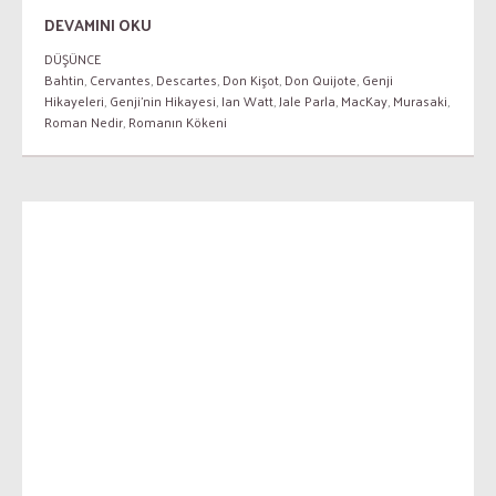
DEVAMINI OKU
DÜŞÜNCE
Bahtin
,
Cervantes
,
Descartes
,
Don Kişot
,
Don Quijote
,
Genji
Hikayeleri
,
Genji'nin Hikayesi
,
Ian Watt
,
Jale Parla
,
MacKay
,
Murasaki
,
Roman Nedir
,
Romanın Kökeni