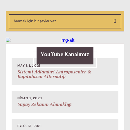
Okunsun Dediklerimiz
YouTube Kanalımız
MAYIS 1, 2021
Sistemi Adlandır! Antroposenler &
Kapitalosen Alternatifi
NISAN 3, 2023
Yapay Zekanın Ahmaklığı
EYLÜL 13, 2021