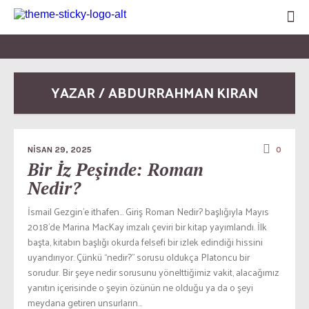
YAZAR / ABDURRAHMAN KIRAN
NISAN 29, 2025
0
Bir İz Peşinde: Roman
Nedir?
İsmail Gezgin’e ithafen… Giriş Roman Nedir? başlığıyla Mayıs
2018’de Marina MacKay imzalı çeviri bir kitap yayımlandı. İlk
başta, kitabın başlığı okurda felsefi bir izlek edindiği hissini
uyandırıyor. Çünkü “nedir?” sorusu oldukça Platoncu bir
sorudur. Bir şeye nedir sorusunu yönelttiğimiz vakit, alacağımız
yanıtın içerisinde o şeyin özünün ne olduğu ya da o şeyi
meydana getiren unsurların...