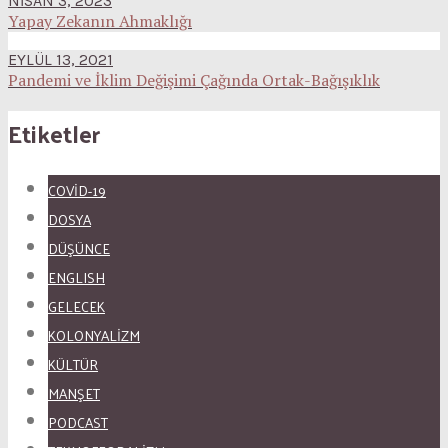
NISAN 3, 2023
Yapay Zekanın Ahmaklığı
EYLÜL 13, 2021
Pandemi ve İklim Değişimi Çağında Ortak-Bağışıklık
Etiketler
COVID-19
DOSYA
DÜŞÜNCE
ENGLISH
GELECEK
KOLONYALİZM
KÜLTÜR
MANŞET
PODCAST