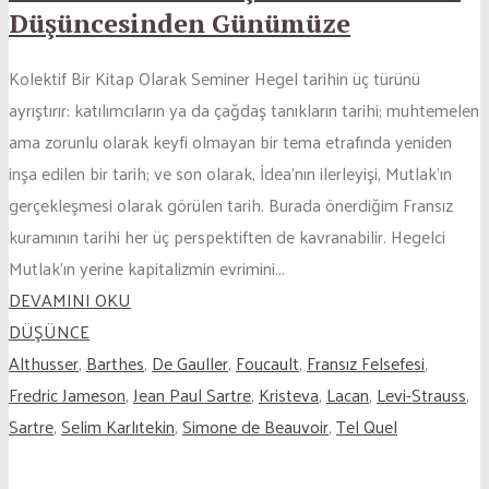
Düşüncesinden Günümüze
Kolektif Bir Kitap Olarak Seminer Hegel tarihin üç türünü
ayrıştırır: katılımcıların ya da çağdaş tanıkların tarihi; muhtemelen
ama zorunlu olarak keyfi olmayan bir tema etrafında yeniden
inşa edilen bir tarih; ve son olarak, İdea’nın ilerleyişi, Mutlak’ın
gerçekleşmesi olarak görülen tarih. Burada önerdiğim Fransız
kuramının tarihi her üç perspektiften de kavranabilir. Hegelci
Mutlak’ın yerine kapitalizmin evrimini...
DEVAMINI OKU
DÜŞÜNCE
Althusser
,
Barthes
,
De Gauller
,
Foucault
,
Fransız Felsefesi
,
Fredric Jameson
,
Jean Paul Sartre
,
Kristeva
,
Lacan
,
Levi-Strauss
,
Sartre
,
Selim Karlıtekin
,
Simone de Beauvoir
,
Tel Quel