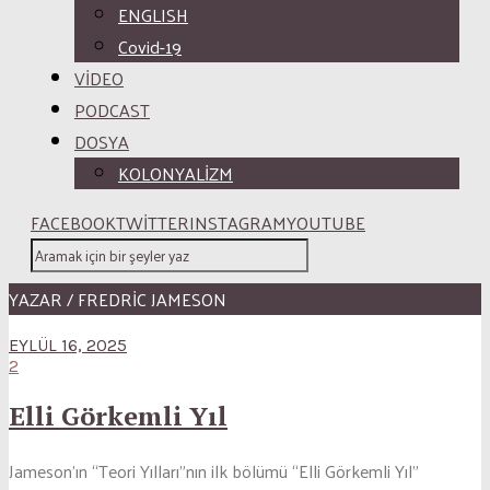
ENGLISH
Covid-19
VİDEO
PODCAST
DOSYA
KOLONYALİZM
FACEBOOK
TWITTER
INSTAGRAM
YOUTUBE
YAZAR / FREDRIC JAMESON
EYLÜL 16, 2025
2
Elli Görkemli Yıl
Jameson’ın “Teori Yılları”nın ilk bölümü “Elli Görkemli Yıl”