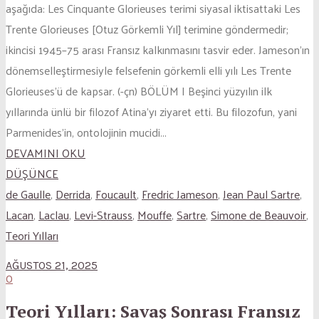
aşağıda: Les Cinquante Glorieuses terimi siyasal iktisattaki Les
Trente Glorieuses [Otuz Görkemli Yıl] terimine göndermedir;
ikincisi 1945–75 arası Fransız kalkınmasını tasvir eder. Jameson’ın
dönemselleştirmesiyle felsefenin görkemli elli yılı Les Trente
Glorieuses’ü de kapsar. (-çn) BÖLÜM I Beşinci yüzyılın ilk
yıllarında ünlü bir filozof Atina’yı ziyaret etti. Bu filozofun, yani
Parmenides’in, ontolojinin mucidi...
DEVAMINI OKU
DÜŞÜNCE
de Gaulle
,
Derrida
,
Foucault
,
Fredric Jameson
,
Jean Paul Sartre
,
Lacan
,
Laclau
,
Levi-Strauss
,
Mouffe
,
Sartre
,
Simone de Beauvoir
,
Teori Yılları
AĞUSTOS 21, 2025
0
Teori Yılları: Savaş Sonrası Fransız