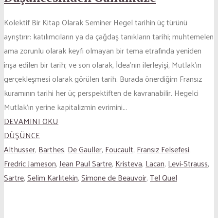
Kolektif Bir Kitap Olarak Seminer Hegel tarihin üç türünü
ayrıştırır: katılımcıların ya da çağdaş tanıkların tarihi; muhtemelen
ama zorunlu olarak keyfi olmayan bir tema etrafında yeniden
inşa edilen bir tarih; ve son olarak, İdea’nın ilerleyişi, Mutlak’ın
gerçekleşmesi olarak görülen tarih. Burada önerdiğim Fransız
kuramının tarihi her üç perspektiften de kavranabilir. Hegelci
Mutlak’ın yerine kapitalizmin evrimini...
DEVAMINI OKU
DÜŞÜNCE
Althusser
,
Barthes
,
De Gauller
,
Foucault
,
Fransız Felsefesi
,
Fredric Jameson
,
Jean Paul Sartre
,
Kristeva
,
Lacan
,
Levi-Strauss
,
Sartre
,
Selim Karlıtekin
,
Simone de Beauvoir
,
Tel Quel