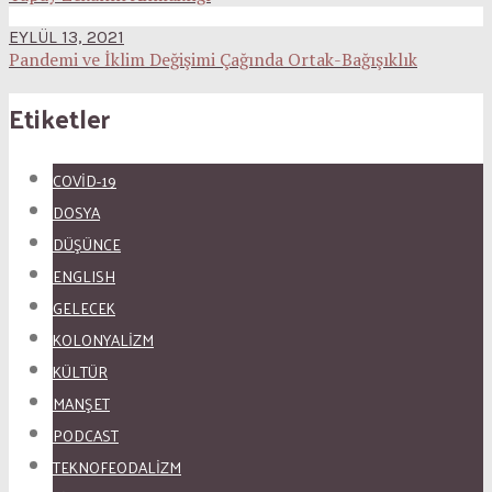
EYLÜL 13, 2021
Pandemi ve İklim Değişimi Çağında Ortak-Bağışıklık
Etiketler
COVID-19
DOSYA
DÜŞÜNCE
ENGLISH
GELECEK
KOLONYALİZM
KÜLTÜR
MANŞET
PODCAST
TEKNOFEODALİZM