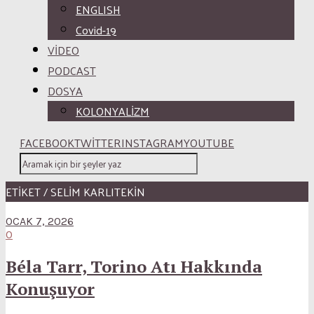
ENGLISH
Covid-19
VİDEO
PODCAST
DOSYA
KOLONYALİZM
FACEBOOK
TWITTER
INSTAGRAM
YOUTUBE
ETİKET / SELIM KARLITEKIN
OCAK 7, 2026
0
Béla Tarr, Torino Atı Hakkında
Konuşuyor