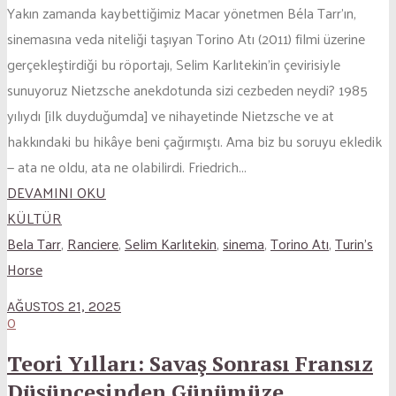
Yakın zamanda kaybettiğimiz Macar yönetmen Béla Tarr’ın,
sinemasına veda niteliği taşıyan Torino Atı (2011) filmi üzerine
gerçekleştirdiği bu röportajı, Selim Karlıtekin’in çevirisiyle
sunuyoruz Nietzsche anekdotunda sizi cezbeden neydi? 1985
yılıydı [ilk duyduğumda] ve nihayetinde Nietzsche ve at
hakkındaki bu hikâye beni çağırmıştı. Ama biz bu soruyu ekledik
— ata ne oldu, ata ne olabilirdi. Friedrich...
DEVAMINI OKU
KÜLTÜR
Bela Tarr
,
Ranciere
,
Selim Karlıtekin
,
sinema
,
Torino Atı
,
Turin's
Horse
AĞUSTOS 21, 2025
0
Teori Yılları: Savaş Sonrası Fransız
Düşüncesinden Günümüze