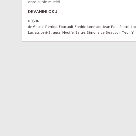
ontolojinin mucidi...
DEVAMINI OKU
DÜŞÜNCE
de Gaulle
,
Derrida
,
Foucault
,
Fredric Jameson
,
Jean Paul Sartre
,
La
Laclau
,
Levi-Strauss
,
Mouffe
,
Sartre
,
Simone de Beauvoir
,
Teori Yıl