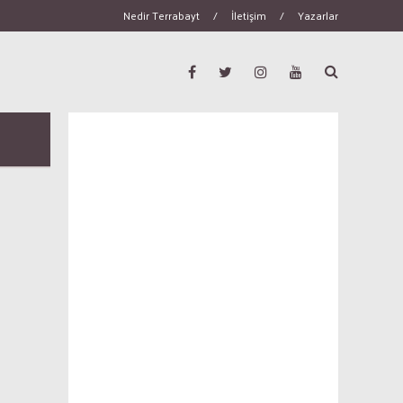
Nedir Terrabayt
/
İletişim
/
Yazarlar