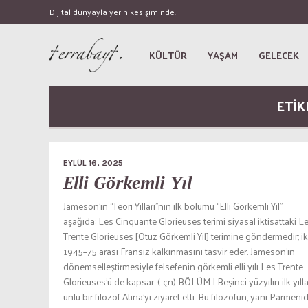
Dijital dünyayla yerin kesişiminde.
KÜLTÜR
YAŞAM
GELECEK
ETİK
EYLÜL 16, 2025
Elli Görkemli Yıl
Jameson’ın “Teori Yılları”nın ilk bölümü “Elli Görkemli Yıl”
aşağıda: Les Cinquante Glorieuses terimi siyasal iktisattaki L
Trente Glorieuses [Otuz Görkemli Yıl] terimine göndermedir; ik
1945–75 arası Fransız kalkınmasını tasvir eder. Jameson’ın
dönemselleştirmesiyle felsefenin görkemli elli yılı Les Trente
Glorieuses’ü de kapsar. (-çn) BÖLÜM I Beşinci yüzyılın ilk yıll
ünlü bir filozof Atina’yı ziyaret etti. Bu filozofun, yani Parmenid