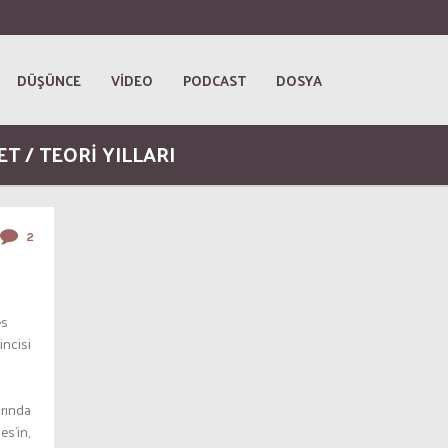
DÜŞÜNCE
VİDEO
PODCAST
DOSYA
ET / TEORI YILLARI
2
es
incisi
arında
es’in,