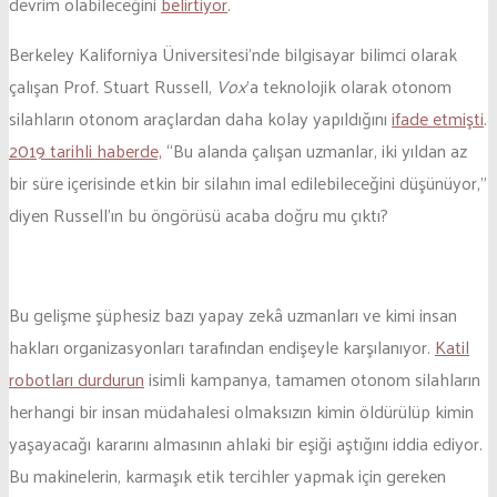
devrim olabileceğini
belirtiyor
.
Berkeley Kaliforniya Üniversitesi’nde bilgisayar bilimci olarak
çalışan Prof. Stuart Russell,
Vox
’a teknolojik olarak otonom
silahların otonom araçlardan daha kolay yapıldığını
ifade etmişti
.
2019 tarihli haberde,
“Bu alanda çalışan uzmanlar, iki yıldan az
bir süre içerisinde etkin bir silahın imal edilebileceğini düşünüyor,”
diyen Russell’ın bu öngörüsü acaba doğru mu çıktı?
Bu gelişme şüphesiz bazı yapay zekâ uzmanları ve kimi insan
hakları organizasyonları tarafından endişeyle karşılanıyor.
Katil
robotları durdurun
isimli kampanya, tamamen otonom silahların
herhangi bir insan müdahalesi olmaksızın kimin öldürülüp kimin
yaşayacağı kararını almasının ahlaki bir eşiği aştığını iddia ediyor.
Bu makinelerin, karmaşık etik tercihler yapmak için gereken