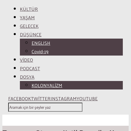
KÜLTÜR
YAŞAM
GELECEK
DÜŞÜNCE
ENGLISH
Covid-19
VİDEO
PODCAST
DOSYA
KOLONYALİZM
FACEBOOK
TWITTER
INSTAGRAM
YOUTUBE