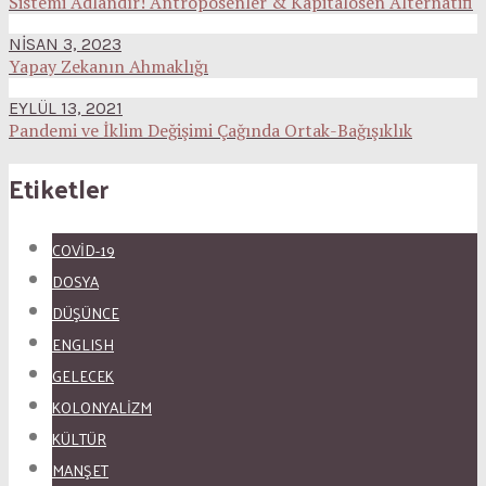
Sistemi Adlandır! Antroposenler & Kapitalosen Alternatifi
NISAN 3, 2023
Yapay Zekanın Ahmaklığı
EYLÜL 13, 2021
Pandemi ve İklim Değişimi Çağında Ortak-Bağışıklık
Etiketler
COVID-19
DOSYA
DÜŞÜNCE
ENGLISH
GELECEK
KOLONYALİZM
KÜLTÜR
MANŞET