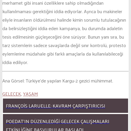
merhamet gibi insani özelliklere sahip olmadığından
kullanılmaması gerektiğini iddia ediyorlar. Ayrıca bu makineler
eliyle insanların öldürülmesi halinde kimin sorumlu tutulacağının
da belirsizleştiğini iddia eden kampanya, bu durumda adaletin
tesis edilmesinin güçleşeceğini öne sürüyor. Bunun yanı sıra, bu
tarz sistemlerin sadece savaşlarda değil sınır kontrolü, protesto
eylemlerine müdahale gibi farklı amaçlarla da kullanılabileceği
iddia ediliyor.
Ana Görsel: Türkiye’de yapılan Kargu-2 gezici mühimmat.
GELECEK
,
YAŞAM
FRANÇOIS LARUELLE: KAVRAM ÇARPIŞTIRICISI
POEDAT’IN DÜZENLEDIĞI GELECEK ÇALIŞMALARI
ETKINLIĞINE BAŞVURULAR BAŞLADI