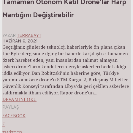
Tamamen Otonom Katil Drone’lar Harp
Mantığını Değiştirebilir
YAZAR
TERRABAYT
HAZIRAN 6, 2021
Geçtiğimiz günlerde teknoloji haberleriyle ön plana çıkan
the Byte dergisinde ilginç bir haberle karşılaştık: tamamen
özerk hareket eden, yani insanlardan talimat almayan
askeri drone’ların kendi tercihleriyle askerleri hedef aldığı
iddia ediliyor. Dan Robitzski’nin haberine göre, Türkiye
yapımı kamikaze drone’u STM Kargu-2, Birleşmiş Milletler
Güvenlik Konseyi tarafından Libya’da geri çekilen askerlere
saldırmakla itham ediliyor. Rapor drone’un...
DEVAMINI OKU
PAYLAŞ
FACEBOOK
F
TWITTER