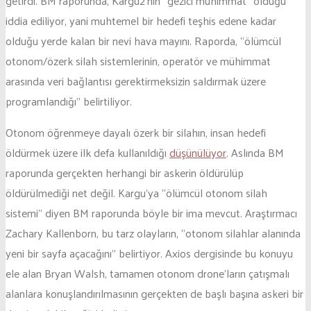
getirdi. BM raporunda, Kargu2’nin “gezici mühimmat” olduğu
iddia ediliyor, yani muhtemel bir hedefi teşhis edene kadar
olduğu yerde kalan bir nevi hava mayını. Raporda, “ölümcül
otonom/özerk silah sistemlerinin, operatör ve mühimmat
arasında veri bağlantısı gerektirmeksizin saldırmak üzere
programlandığı” belirtiliyor.
Otonom öğrenmeye dayalı özerk bir silahın, insan hedefi
öldürmek üzere ilk defa kullanıldığı
düşünülüyor
. Aslında BM
raporunda gerçekten herhangi bir askerin öldürülüp
öldürülmediği net değil. Kargu’ya “ölümcül otonom silah
sistemi” diyen BM raporunda böyle bir ima mevcut. Araştırmacı
Zachary Kallenborn, bu tarz olayların, “otonom silahlar alanında
yeni bir sayfa açacağını” belirtiyor. Axios dergisinde bu konuyu
ele alan Bryan Walsh, tamamen otonom drone’ların çatışmalı
alanlara konuşlandırılmasının gerçekten de başlı başına askeri bir