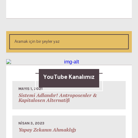
Okunsun Dediklerimiz
YouTube Kanalımız
MAYIS 1, 2021
Sistemi Adlandır! Antroposenler &
Kapitalosen Alternatifi
NISAN 3, 2023
Yapay Zekanın Ahmaklığı