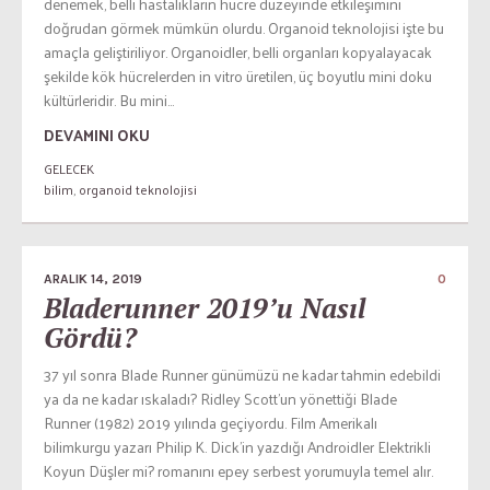
denemek, belli hastalıkların hücre düzeyinde etkileşimini
doğrudan görmek mümkün olurdu. Organoid teknolojisi işte bu
amaçla geliştiriliyor. Organoidler, belli organları kopyalayacak
şekilde kök hücrelerden in vitro üretilen, üç boyutlu mini doku
kültürleridir. Bu mini...
DEVAMINI OKU
GELECEK
bilim
,
organoid teknolojisi
ARALIK 14, 2019
0
Bladerunner 2019’u Nasıl
Gördü?
37 yıl sonra Blade Runner günümüzü ne kadar tahmin edebildi
ya da ne kadar ıskaladı? Ridley Scott’un yönettiği Blade
Runner (1982) 2019 yılında geçiyordu. Film Amerikalı
bilimkurgu yazarı Philip K. Dick’in yazdığı Androidler Elektrikli
Koyun Düşler mi? romanını epey serbest yorumuyla temel alır.