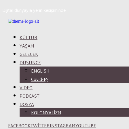
Dijital dünyayla yerin kesişiminde.
KÜLTÜR
YAŞAM
GELECEK
DÜŞÜNCE
ENGLISH
Covid-19
VİDEO
PODCAST
DOSYA
KOLONYALİZM
FACEBOOK
TWITTER
INSTAGRAM
YOUTUBE