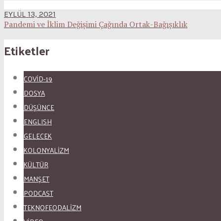
EYLÜL 13, 2021
Pandemi ve İklim Değişimi Çağında Ortak-Bağışıklık
Etiketler
COVID-19
DOSYA
DÜŞÜNCE
ENGLISH
GELECEK
KOLONYALİZM
KÜLTÜR
MANŞET
PODCAST
TEKNOFEODALİZM