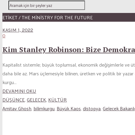
ETİKET / THE MINISTRY FOR THE FUTURE
KASIM 1, 2022
0
Kim Stanley Robinson: Bize Demokra
Kapitalist sistemle; büyük toplumsal, ekonomik değişimlerle ve ütop
daha bile az. Mars üçlemesiyle bilinen, üretken ve politik bir yaza
kurgu...
DEVAMINI OKU
DÜŞÜNCE
,
GELECEK
,
KÜLTÜR
Amitav Ghosh
,
bilimkurgu
,
Büyük Kaos
,
distopya
,
Gelecek Bakanlı