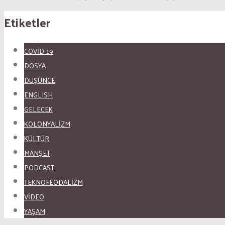
Etiketler
COVID-19
DOSYA
DÜŞÜNCE
ENGLISH
GELECEK
KOLONYALİZM
KÜLTÜR
MANŞET
PODCAST
TEKNOFEODALİZM
VİDEO
YAŞAM