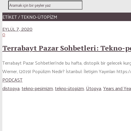
ETİKET / TEKNO-ÜTOPIZM
EYLÜL 7, 2020
0
Terrabayt Pazar Sohbetleri: Tekno-
Terrabayt Pazar Sohbetleri’nde bu hafta, distopik bir gelecek kurgu
Werner, (2019) Popülizm Nedir? İstanbul: İletişim Yayınları https
PODCAST
distopya
,
tekno-pesimizm
,
tekno-ütopizm
,
Ütopya
,
Years and Yea