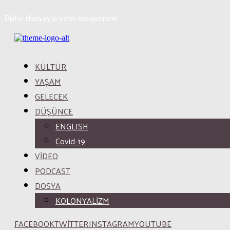
Dijital dünyayla yerin kesişiminde.
KÜLTÜR
YAŞAM
GELECEK
DÜŞÜNCE
ENGLISH
Covid-19
VİDEO
PODCAST
DOSYA
KOLONYALİZM
FACEBOOK
TWITTER
INSTAGRAM
YOUTUBE