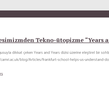
pesimizmden Tekno-ütopizme “Years a
suyla dikkat çeken Years and Years dizisi üzerine eleştirel bir sohb
://camri.ac.uk/blog/Articles/frankfurt-school-helps-us-understand-
rs