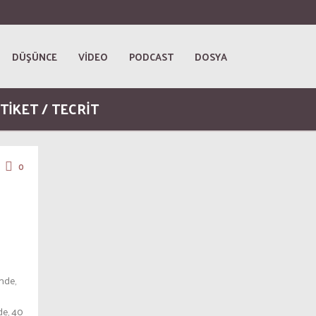
DÜŞÜNCE
VİDEO
PODCAST
DOSYA
TİKET / TECRIT
0
nde,
de, 40