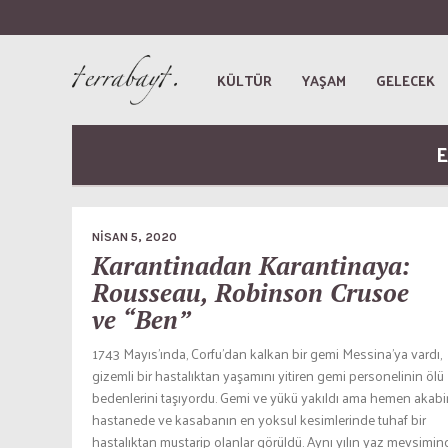
KÜLTÜR
YAŞAM
GELECEK
E
NISAN 5, 2020
Karantinadan Karantinaya:
Rousseau, Robinson Crusoe
ve “Ben”
1743 Mayıs’ında, Corfu’dan kalkan bir gemi Messina’ya vardı,
gizemli bir hastalıktan yaşamını yitiren gemi personelinin ölü
bedenlerini taşıyordu. Gemi ve yükü yakıldı ama hemen akabi
hastanede ve kasabanın en yoksul kesimlerinde tuhaf bir
hastalıktan mustarip olanlar görüldü. Aynı yılın yaz mevsimin