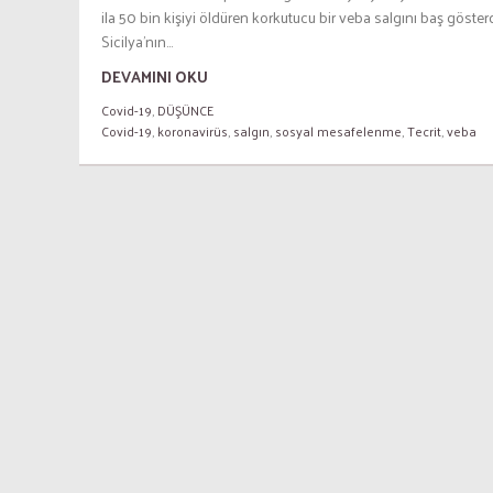
ila 50 bin kişiyi öldüren korkutucu bir veba salgını baş göster
Sicilya’nın...
DEVAMINI OKU
Covid-19
,
DÜŞÜNCE
Covid-19
,
koronavirüs
,
salgın
,
sosyal mesafelenme
,
Tecrit
,
veba