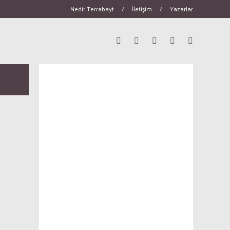
Nedir Terrabayt
/
İletişim
/
Yazarlar