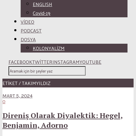
ENGLISH
Covid-19
VİDEO
PODCAST
DOSYA
KOLONYALİZM
FACEBOOK
TWITTER
INSTAGRAM
YOUTUBE
ETİKET / TAKIMYILDIZ
MART 5, 2024
0
Direniş Olarak Diyalektik: Hegel,
Benjamin, Adorno