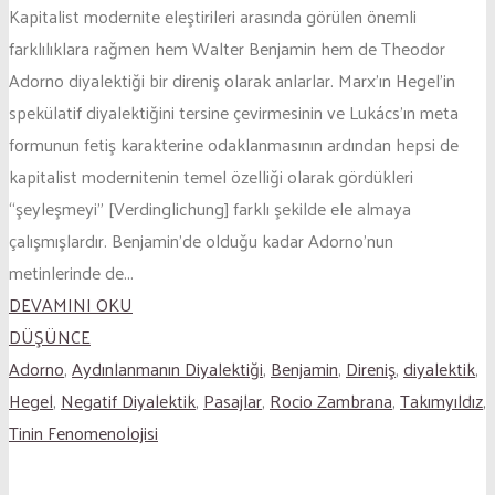
Kapitalist modernite eleştirileri arasında görülen önemli
farklılıklara rağmen hem Walter Benjamin hem de Theodor
Adorno diyalektiği bir direniş olarak anlarlar. Marx’ın Hegel’in
spekülatif diyalektiğini tersine çevirmesinin ve Lukács’ın meta
formunun fetiş karakterine odaklanmasının ardından hepsi de
kapitalist modernitenin temel özelliği olarak gördükleri
“şeyleşmeyi” [Verdinglichung] farklı şekilde ele almaya
çalışmışlardır. Benjamin’de olduğu kadar Adorno’nun
metinlerinde de...
DEVAMINI OKU
DÜŞÜNCE
Adorno
,
Aydınlanmanın Diyalektiği
,
Benjamin
,
Direniş
,
diyalektik
,
Hegel
,
Negatif Diyalektik
,
Pasajlar
,
Rocio Zambrana
,
Takımyıldız
,
Tinin Fenomenolojisi