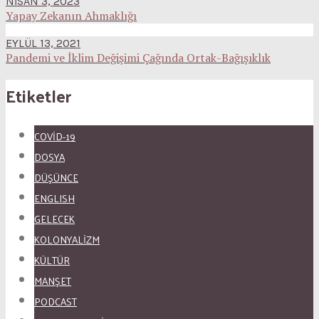
NISAN 3, 2023
Yapay Zekanın Ahmaklığı
EYLÜL 13, 2021
Pandemi ve İklim Değişimi Çağında Ortak-Bağışıklık
Etiketler
COVID-19
DOSYA
DÜŞÜNCE
ENGLISH
GELECEK
KOLONYALİZM
KÜLTÜR
MANŞET
PODCAST